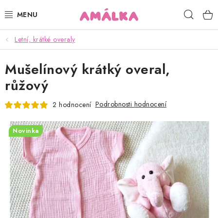
Přejít
Hleda
na
obsah
Letní, krátké overaly
KOJENECKÉ, DĚTSKÉ OBLEČENÍ
Mušelínový krátký overal,
ČEPICE, RUKAVICE, NÁKRČNÍKY
růžový
OSUŠKY, BRYNDÁKY, DEKY, DOPLŇKY
Podrobnosti hodnocení
2 hodnocení
SOFTSHELL
Novinka
POUKAZY
KONTAKTY
HODNOCENÍ OBCHODU