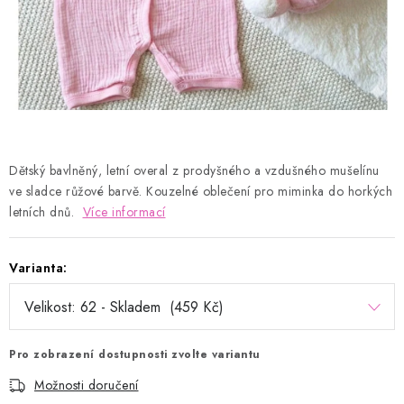
Kontakty
Proč AMÁLKA?
Doprava a platba
Tabulka velikostí
Postup pro vrácení a výměnu
Velkoobchod
Obchodní podmínky
Podmínky ochrany osobních údajů
Blog
Dětský bavlněný, letní overal z prodyšného a vzdušného mušelínu
ve sladce růžové barvě. Kouzelné oblečení pro miminka do horkých
letních dnů.
Více informací
Varianta:
Pro zobrazení dostupnosti zvolte variantu
Možnosti doručení