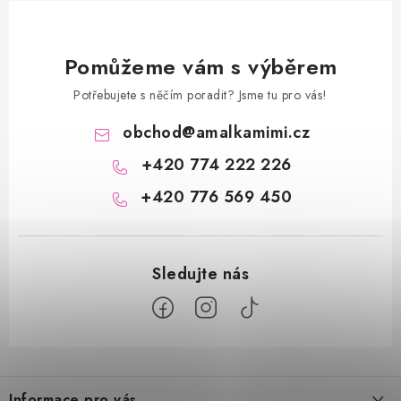
Pomůžeme vám s výběrem
Potřebujete s něčím poradit? Jsme tu pro vás!
obchod
@
amalkamimi.cz
+420 774 222 226
+420 776 569 450
Z
á
Informace pro vás