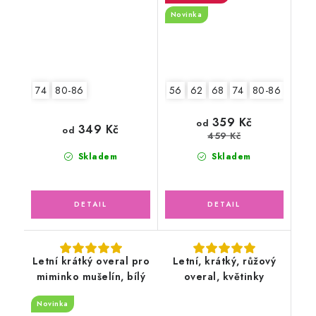
Novinka
74
80-86
56
62
68
74
80-86
92-9
359 Kč
od
349 Kč
od
459 Kč
Skladem
Skladem
Letní krátký overal pro
Letní, krátký, růžový
miminko mušelín, bílý
overal, květinky
Novinka