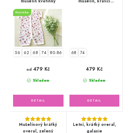
mušelín květinky
mušelín, králíčí
holčička v letní
Novinka
zahradě
68
74
56
62
68
74
80-86
92-98
479 Kč
479 Kč
od
Skladem
Skladem
Mušelínový krátký
Letní, krátký overal,
overal, zelený
galaxie