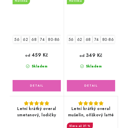
Novinka
Novinka
56
62
68
74
80-86
92-98
56
62
68
74
80-86
92-9
459 Kč
349 Kč
od
od
Skladem
Skladem
Letní krátký overal
Letní krátký overal
smetanový, lodičky
mušelín, oříškový latté
až 21 %