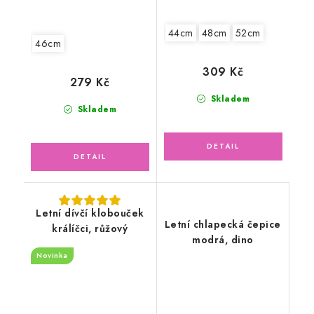
44cm
48cm
52cm
46cm
309 Kč
279 Kč
Skladem
Skladem
Letní dívčí klobouček
Letní chlapecká čepice
králíčci, růžový
modrá, dino
Novinka