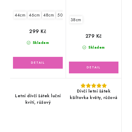
44cm
46cm
48cm
50cm
52cm
38cm
299 Kč
279 Kč
Skladem
Skladem
Dívčí letní šátek
Letní dívčí šátek luční
kšiltovka květy, růžová
kvítí, růžový