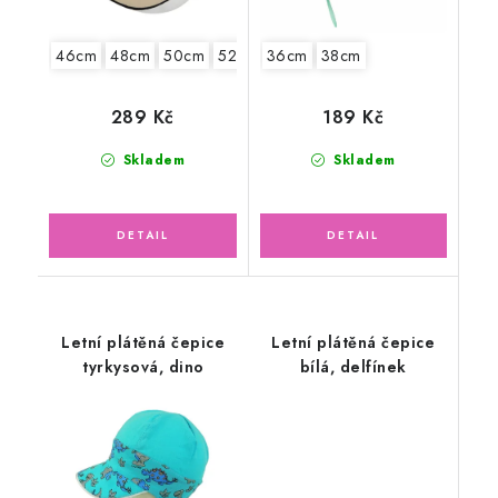
46cm
48cm
50cm
52cm
36cm
54cm
38cm
289 Kč
189 Kč
Skladem
Skladem
Letní plátěná čepice
Letní plátěná čepice
tyrkysová, dino
bílá, delfínek