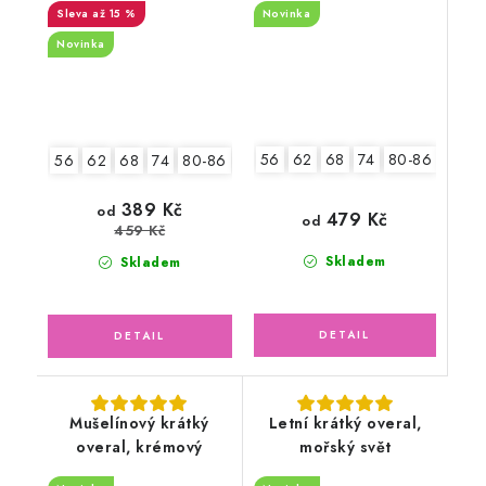
až 15 %
Novinka
Novinka
56
62
68
74
80-86
92-9
56
62
68
74
80-86
92-98
2.jakost v.62
389 Kč
od
479 Kč
od
459 Kč
Skladem
Skladem
Mušelínový krátký
Letní krátký overal,
overal, krémový
mořský svět