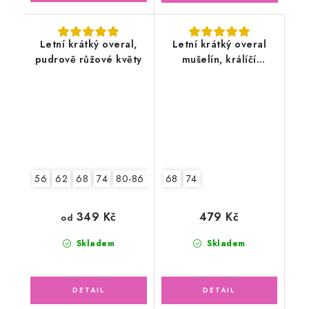
Letní krátký overal,
Letní krátký overal
pudrově růžové květy
mušelín, králíčí
holčička v letní
zahradě
56
62
68
74
80-86
92-98
68
74
349 Kč
479 Kč
od
Skladem
Skladem