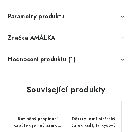
Parametry produktu
Značka
 AMÁLKA
Hodnocení produktu (1)
Související produkty
Bavlněný propínací
Dětský letní pirátský
kabátek jemný ažurový
šátek kšilt, tyrkysový
vzor, sluníčkově žlutý