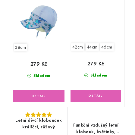
42cm
44cm
46cm
38cm
279 Kč
279 Kč
Skladem
Skladem
Letní dívčí klobouček
Funkční vzdušný letní
králíčci, růžový
klobouk, květinky,