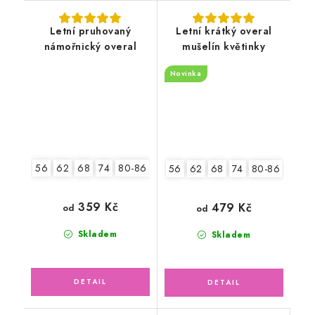
Letní pruhovaný
Letní krátký overal
námořnický overal
mušelín květinky
Novinka
56
62
68
74
80-86
92-98
56
62
68
74
80-86
92-9
359 Kč
479 Kč
od
od
Skladem
Skladem