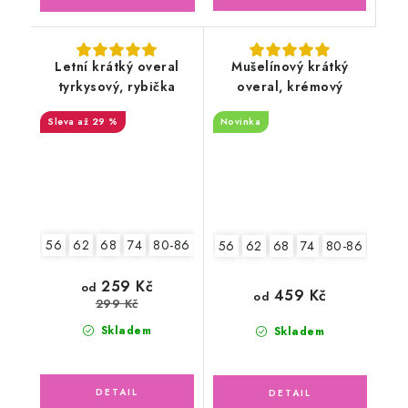
Letní krátký overal
Mušelínový krátký
tyrkysový, rybička
overal, krémový
až 29 %
Novinka
56
62
68
74
80-86
92-98
2.jakost v.56
56
62
68
74
80-86
92-9
259 Kč
od
459 Kč
od
299 Kč
Skladem
Skladem