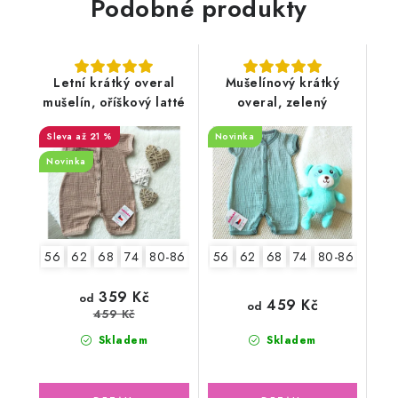
Podobné produkty
Letní krátký overal
Mušelínový krátký
mušelín, oříškový latté
overal, zelený
až 21 %
Novinka
Novinka
56
62
68
74
80-86
92-98
56
62
2.jakost v.56-62
68
74
80-86
92-9
359 Kč
od
459 Kč
od
459 Kč
Skladem
Skladem