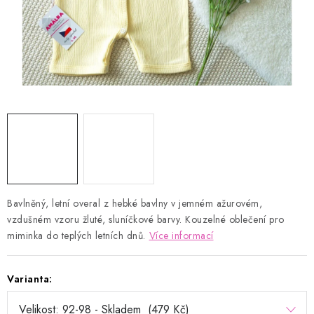
Kontakty
Proč AMÁLKA?
Doprava a platba
Tabulka velikostí
Postup pro vrácení a výměnu
Velkoobchod
Obchodní podmínky
Podmínky ochrany osobních údajů
Blog
Bavlněný, letní overal z hebké bavlny v jemném ažurovém,
vzdušném vzoru žluté, sluníčkové barvy. Kouzelné oblečení pro
miminka do teplých letních dnů.
Více informací
Varianta: