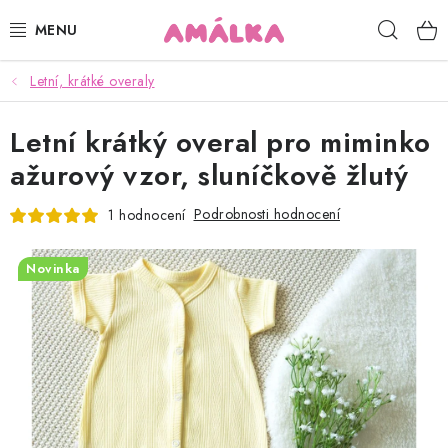
Přejít
Hleda
na
obsah
Letní, krátké overaly
KOJENECKÉ, DĚTSKÉ OBLEČENÍ
Letní krátký overal pro miminko
ČEPICE, RUKAVICE, NÁKRČNÍKY
ažurový vzor, sluníčkově žlutý
OSUŠKY, BRYNDÁKY, DEKY, DOPLŇKY
Podrobnosti hodnocení
1 hodnocení
SOFTSHELL
Novinka
POUKAZY
KONTAKTY
HODNOCENÍ OBCHODU