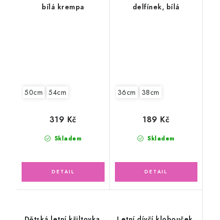
bílá krempa
delfínek, bílá
50cm
54cm
36cm
38cm
319 Kč
189 Kč
Skladem
Skladem
Dětská letní kšiltovka,
Letní dívčí klobouček,