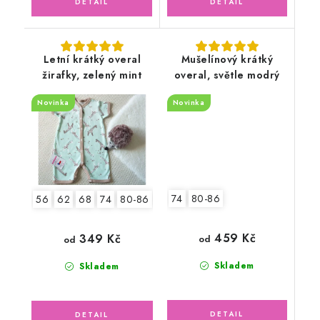
Letní krátký overal
Mušelínový krátký
žirafky, zelený mint
overal, světle modrý
Novinka
Novinka
74
80-86
56
62
68
74
80-86
92-98
459 Kč
349 Kč
od
od
Skladem
Skladem