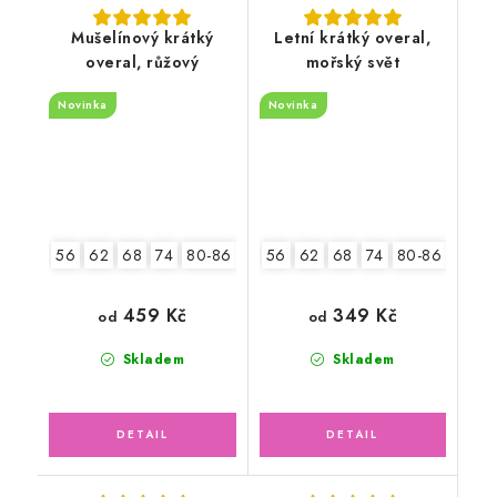
Mušelínový krátký
Letní krátký overal,
overal, růžový
mořský svět
Novinka
Novinka
56
62
68
74
80-86
92-98
56
62
68
74
80-86
92-9
459 Kč
349 Kč
od
od
Skladem
Skladem