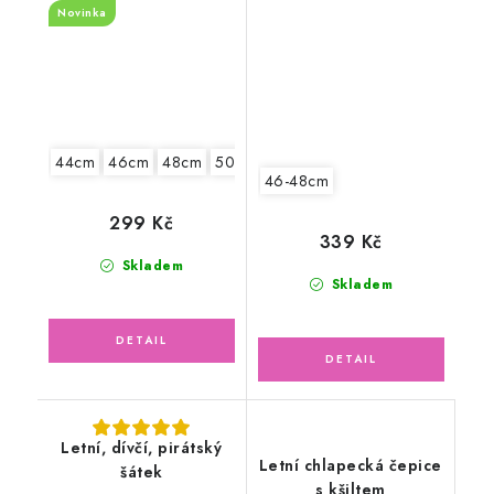
motýlci
Novinka
44cm
46cm
48cm
50cm
52cm
46-48cm
299 Kč
339 Kč
Skladem
Skladem
Letní, dívčí, pirátský
Letní chlapecká čepice
šátek
s kšiltem