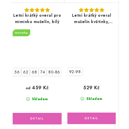
Letní krátký overal pro
Letní krátký overal
miminko mušelín, bílý
mušelín květinky,
lososový
Novinka
92-98
56
62
68
74
80-86
92-98
529 Kč
459 Kč
od
Skladem
Skladem