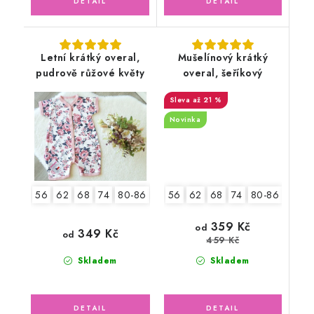
Letní krátký overal,
Mušelínový krátký
pudrově růžové květy
overal, šeříkový
až 21 %
Novinka
56
62
68
74
80-86
92-9
56
62
68
74
80-86
92-98
359 Kč
od
349 Kč
od
459 Kč
Skladem
Skladem