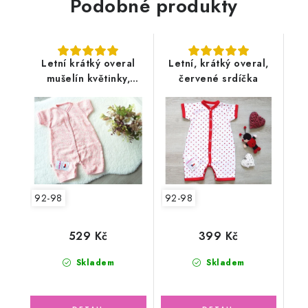
Podobné produkty
Letní krátký overal
Letní, krátký overal,
mušelín květinky,
červené srdíčka
lososový
92-98
92-98
529 Kč
399 Kč
Skladem
Skladem