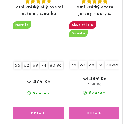
Letní krátký bílý overal
Letní krátký overal
mušelín, zvířátka
jersey modrý s
lodičkami
Novinka
až 15 %
Novinka
56
62
68
74
80-86
92-9
56
62
68
74
80-86
92-98
389 Kč
od
479 Kč
od
459 Kč
Skladem
Skladem