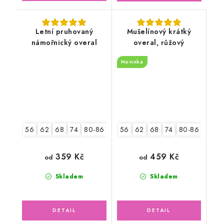
Letní pruhovaný
Mušelínový krátký
námořnický overal
overal, růžový
Novinka
56
62
68
74
80-86
92-98
56
62
68
74
80-86
92-9
359 Kč
459 Kč
od
od
Skladem
Skladem