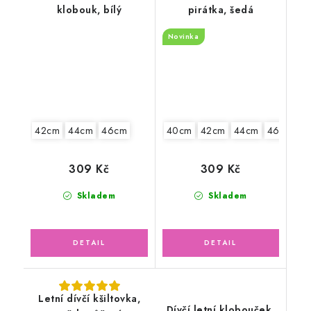
klobouk, bílý
pirátka, šedá
Novinka
42cm
44cm
46cm
40cm
42cm
44cm
46cm
309 Kč
309 Kč
Skladem
Skladem
Letní dívčí kšiltovka,
Dívčí letní klobouček,