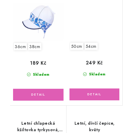
50cm
54cm
36cm
38cm
249 Kč
189 Kč
Skladem
Skladem
Letní chlapecká
Letní, dívčí čepice,
kšiltovka tyrkysová,
květy