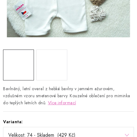
Kontakty
Proč AMÁLKA?
Doprava a platba
Tabulka velikostí
Postup pro vrácení a výměnu
Velkoobchod
Obchodní podmínky
Podmínky ochrany osobních údajů
Blog
Bavlněný, letní overal z hebké bavlny v jemném ažurovém,
vzdušném vzoru smetanové barvy. Kouzelné oblečení pro miminka
do teplých letních dnů.
Více informací
Varianta: