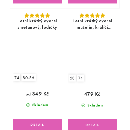
Letní krátký overal
Letní krátký overal
smetanový, lodičky
mušelín, králíčí
holčička v letní
zahradě
74
80-86
68
74
349 Kč
479 Kč
od
Skladem
Skladem