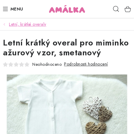
Přejít
Hleda
na
obsah
Letní, krátké overaly
KOJENECKÉ, DĚTSKÉ OBLEČENÍ
Letní krátký overal pro miminko
ČEPICE, RUKAVICE, NÁKRČNÍKY
ažurový vzor, smetanový
OSUŠKY, BRYNDÁKY, DEKY, DOPLŇKY
Podrobnosti hodnocení
Neohodnoceno
SOFTSHELL
POUKAZY
KONTAKTY
HODNOCENÍ OBCHODU