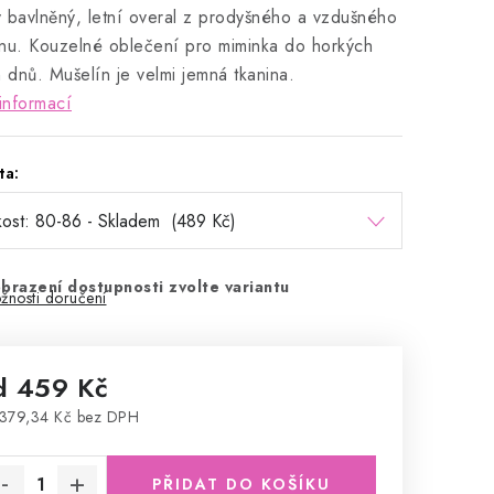
 bavlněný, letní overal z prodyšného a vzdušného
nu. Kouzelné oblečení pro miminka do horkých
h dnů. Mušelín je velmi jemná tkanina.
informací
ta:
brazení dostupnosti zvolte variantu
žnosti doručení
d
459 Kč
379,34 Kč
bez DPH
rná cena:
PŘIDAT DO KOŠÍKU