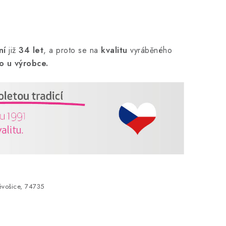
ní
již
34 let
,
a proto se na
kvalitu
vyráběného
o u výrobce.
vošice, 74735