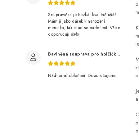
p
m
Soupravička je hezká, kvalitně ušitá.
Mám jí jako dárek k narození
K
miminka, tak snad se bude líbit. Vřele
doporučuji 👍👍
m
l
Bavlněná souprava pro holčičku, tmavé květy
M
k
p
Nádherné oblečení. Doporučujeme
J
a
C
p
o