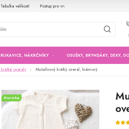
Tabulka velikostí
Postup pro vrácení a výměnu
Velkoobchod
, RUKAVICE, NÁKRČNÍKY
OSUŠKY, BRYNDÁKY, DEKY, D
, krátké overaly
Mušelínový krátký overal, krémový
Mu
Novinka
ov