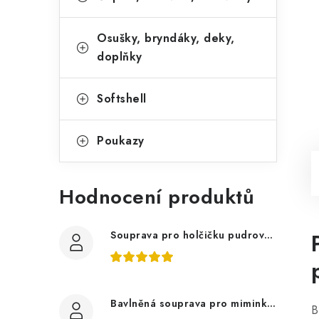
Osušky, bryndáky, deky,
doplňky
Softshell
Poukazy
Hodnocení produktů
Souprava pro holčičku pudrově růžová, ptáčci květy
Bavlněná souprava pro miminko, zvířátka v lese
B