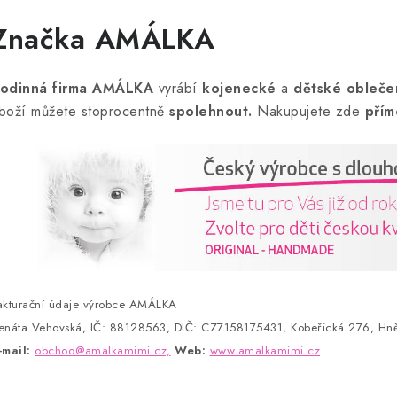
e
n
Značka AMÁLKA
odinná firma AMÁLKA
vyrábí
kojenecké
a
dětské obleče
boží můžete stoprocentně
spolehnout.
Nakupujete zde
přím
akturační údaje výrobce AMÁLKA
enáta Vehovská, IČ: 88128563, DIČ: CZ7158175431, Kobeřická 276, Hně
-mail:
obchod@amalkamimi.cz,
Web:
www.amalkamimi.cz