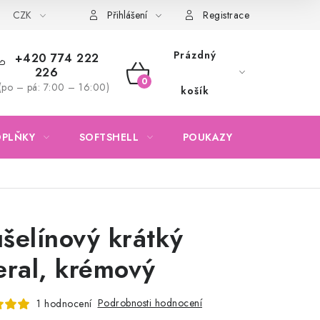
CZK
Obchodní podmínky
Podmínky ochrany osobních údajů
Přihlášení
Registrace
Prázdný
+420 774 222
226
NÁKUPNÍ
(po – pá: 7:00 – 16:00)
košík
KOŠÍK
OPLŇKY
SOFTSHELL
POUKAZY
KONTAKTY
šelínový krátký
eral, krémový
Podrobnosti hodnocení
1 hodnocení