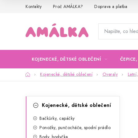
Přejít
Kontakty
Proč AMÁLKA?
Doprava a platba
na
obsah
KOJENECKÉ, DĚTSKÉ OBLEČENÍ
ČEPICE
Domů
Kojenecké, dětské oblečení
Overaly
Letní
P
K
Přeskočit
Kojenecké, dětské oblečení
kategorie
a
o
t
Bačkůrky, capáčky
s
Ponožky, punčocháče, spodní prádlo
e
t
Body, bodyčka