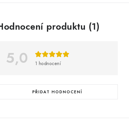
V
Hodnocení produktu (1)
ý
p
5,0
s
1 hodnocení
h
o
d
PŘIDAT HODNOCENÍ
n
o
c