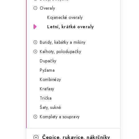
g
r
Overaly
o
Kojenecké overaly
a
r
Letní, krátké overaly
n
i
e
n
Bundy, kabátky a mikiny
Kalhoty, polodupačky
í
Dupačky
p
Pyžama
a
Kombinézy
Kraťasy
n
Trička
e
Šaty, sukně
l
Komplety a soupravy
Čepice, rukavice, nákrčníky