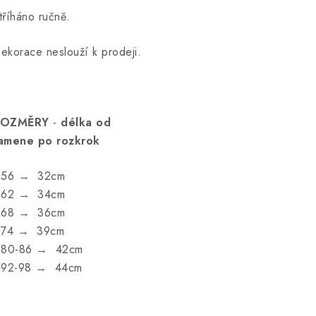
tříháno ručně.
ekorace neslouží k prodeji.
ROZMĚRY
-
délka od
amene po rozkrok
.56 → 32cm
.62 → 34cm
.68 → 36cm
.74 → 39cm
.80-86 → 42cm
.92-98 → 44cm