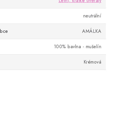
Letní, krátké overaly
neutrální
obce
AMÁLKA
100% bavlna - mušelín
Krémová