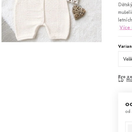
Dětský
mušelí
letníc
Více 
Varian
Pro zo
Mo
o
od
Mě