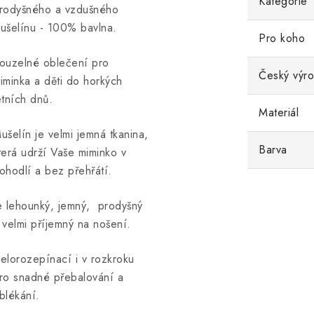
Kategorie
rodyšného a vzdušného
ušelínu - 100% bavlna.
Pro koho
ouzelné oblečení pro
Český výr
iminka a děti do horkých
etních dnů.
Materiál
ušelín je velmi jemná tkanina,
Barva
terá udrží Vaše miminko v
ohodlí a bez přehřátí.
e lehounký, jemný, prodyšný
 velmi příjemný na nošení.
elorozepínací i v rozkroku
ro snadné přebalování a
blékání.