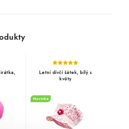
rodukty
pirátka,
Letní dívčí šátek, bílý s
květy
Novinka