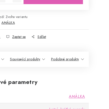
ží:
Zvolte variantu
:
AMÁLKA
k
Zeptat se
Sdílet
Související produkty
Podobné produkty
vé parametry
AMÁLKA