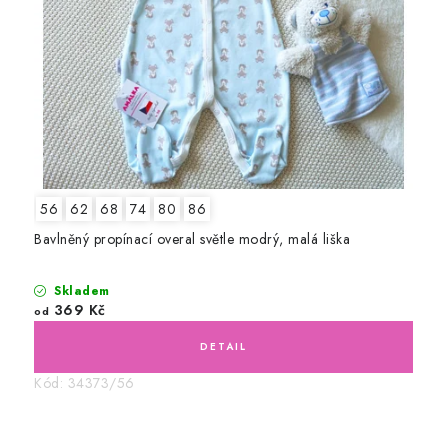
56
62
68
74
80
86
Bavlněný propínací overal světle modrý, malá liška
Skladem
369 Kč
od
Kód:
34373/56