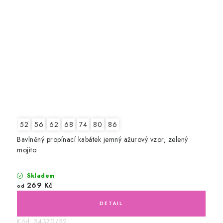
52
56
62
68
74
80
86
Bavlněný propínací kabátek jemný ažurový vzor, zelený
mojito
Skladem
269 Kč
od
Kód:
34370/52