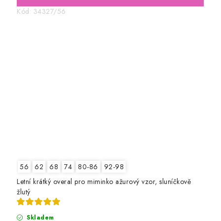
Kód:
34327/56
56
62
68
74
80-86
92-98
Letní krátký overal pro miminko ažurový vzor, sluníčkově
žlutý
Skladem