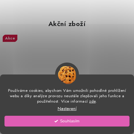
Akční zboží
Akce
Akce
Akce
Akce
Akce
Akce
Akce
Akce
Akce
Akce
Akce
Akce
Akce
Akce
Akce
Akce
Akce
Akce
Akce
Akce
Akce
Akce
Akce
Používáme cookies, abychom Vám umožnili pohodlné prohlížení
webu a díky analýze provozu neustále zlepšovali jeho funkce a
použitelnost. Více informací
zde
.
Nastavení
Souhlasím
56-68