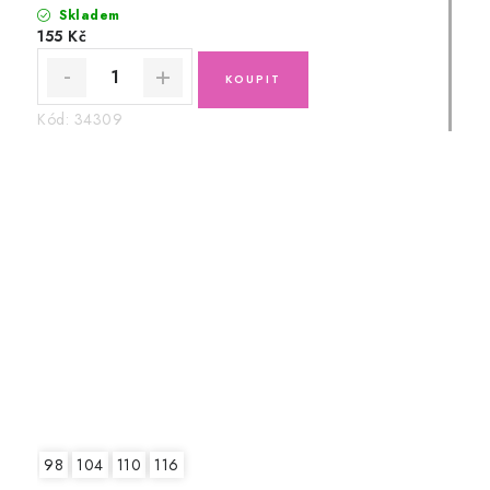
Skladem
155 Kč
Kód:
34309
98
104
110
116