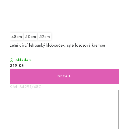
48cm
50cm
52cm
Letní dívčí lehounký klobouček, sytě lososová krempa
Skladem
319 Kč
Kód:
34291/48C