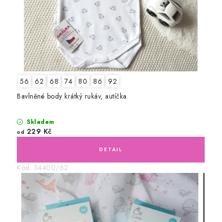
56
62
68
74
80
86
92
Bavlněné body krátký rukáv, autíčka
Skladem
229 Kč
od
Kód:
34400/62