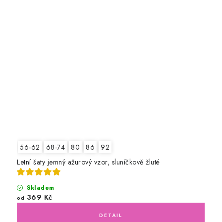
56-62
68-74
80
86
92
Letní šaty jemný ažurový vzor, sluníčkově žluté
Skladem
369 Kč
od