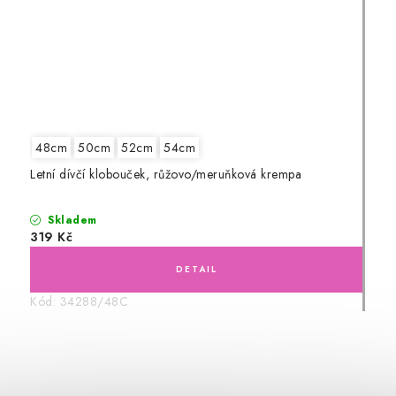
48cm
50cm
52cm
54cm
Letní dívčí klobouček, růžovo/meruňková krempa
Skladem
319 Kč
Kód:
34288/48C