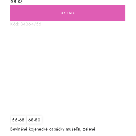
95 Kč
Kód:
34364/56
56-68
68-80
Bavlněné kojenecké capáčky mušelín, zelené