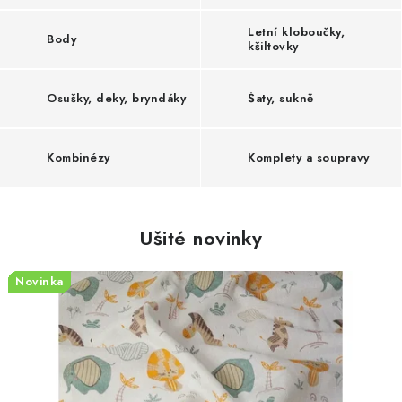
Letní kloboučky,
Body
kšiltovky
Osušky, deky, bryndáky
Šaty, sukně
Kombinézy
Komplety a soupravy
Ušité novinky
Novinka
Novinka
Novinka
Novinka
Novinka
Novinka
Novinka
Novinka
Novinka
Novinka
Novinka
Novinka
Novinka
Novinka
Novinka
Novinka
Novinka
Novinka
Novinka
Novinka
Novinka
Novinka
Novinka
Novinka