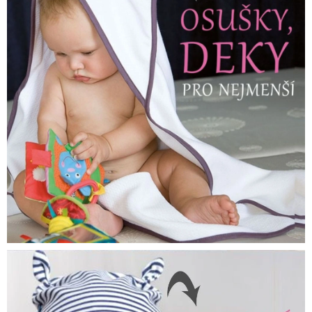
Kontakty
Proč AMÁLKA?
Doprava a platba
Tabulka velikostí
Postup pro vrácení a výměnu
Velkoobchod
Obchodní podmínky
Podmínky ochrany osobních údajů
Blog