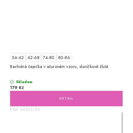
56-62
62-68
74-80
80-86
Bavlněná čepička v ažurovém vzoru, sluníčkově žlutá
Skladem
179 Kč
Kód:
34333/56