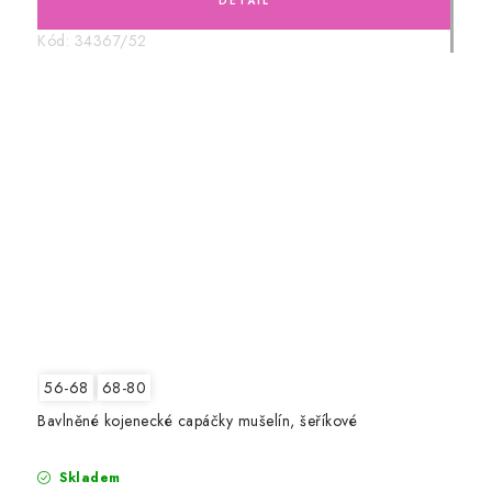
Kód:
34367/52
56-68
68-80
Bavlněné kojenecké capáčky mušelín, šeříkové
Skladem