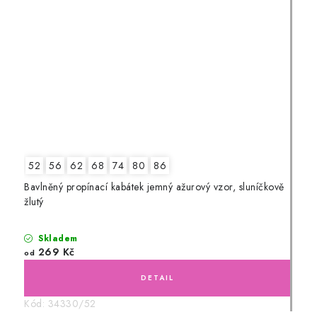
52
56
62
68
74
80
86
Bavlněný propínací kabátek jemný ažurový vzor, sluníčkově
žlutý
Skladem
269 Kč
od
Kód:
34330/52