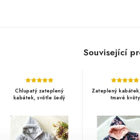
Související p
Chlupatý zateplený
Zateplený kabátek
kabátek, světle šedý
tmavé květ