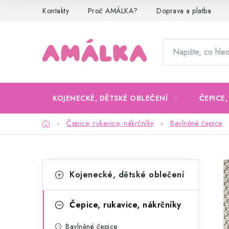
Přejít
Kontakty
Proč AMÁLKA?
Doprava a platba
na
obsah
KOJENECKÉ, DĚTSKÉ OBLEČENÍ
ČEPICE
Domů
Čepice, rukavice, nákrčníky
Bavlněné čepice
P
K
Přeskočit
Kojenecké, dětské oblečení
kategorie
a
o
t
s
Čepice, rukavice, nákrčníky
e
t
Bavlněné čepice