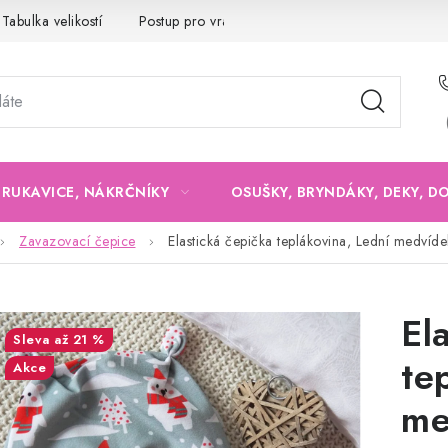
Tabulka velikostí
Postup pro vrácení a výměnu
Velkoobchod
, RUKAVICE, NÁKRČNÍKY
OSUŠKY, BRYNDÁKY, DEKY, D
Zavazovací čepice
Elastická čepička teplákovina, Lední medvíde
El
až 21 %
te
Akce
me