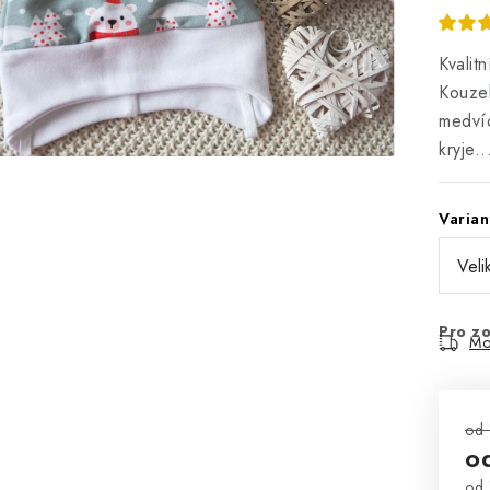
Kvalit
Kouzel
medvíd
kryje..
Varian
Pro zo
Mo
od 
o
od