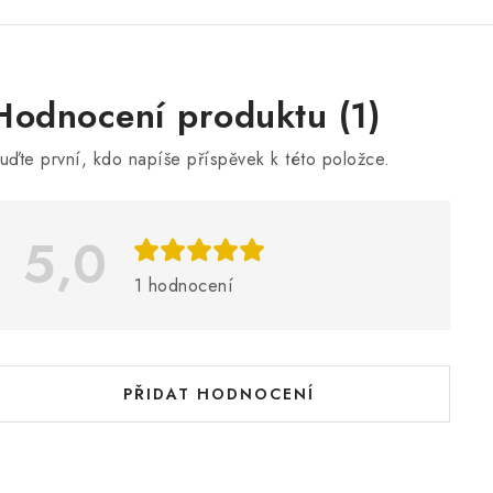
V
Hodnocení produktu (1)
ý
uďte první, kdo napíše příspěvek k této položce.
p
5,0
s
h
1 hodnocení
o
d
n
PŘIDAT HODNOCENÍ
o
c