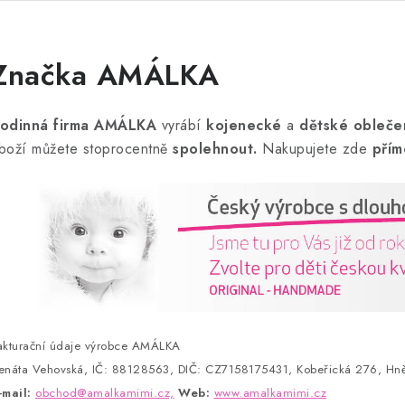
e
n
Značka AMÁLKA
odinná firma AMÁLKA
vyrábí
kojenecké
a
dětské obleče
boží můžete stoprocentně
spolehnout.
Nakupujete zde
přím
akturační údaje výrobce AMÁLKA
enáta Vehovská, IČ: 88128563, DIČ: CZ7158175431, Kobeřická 276, Hně
-mail:
obchod@amalkamimi.cz,
Web:
www.amalkamimi.cz