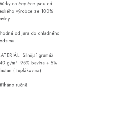
ňůrky na čepičce jsou od
eského výrobce ze 100%
avlny.
hodná od jara do chladného
odzimu.
ATERIÁL: Silnější gramáž
:
40 g/m²
95% bavlna + 5%
lastan ( teplákovina).
tříháno ručně.