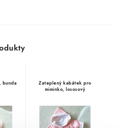
rodukty
, bunda
Zateplený kabátek pro
y
miminko, lososový