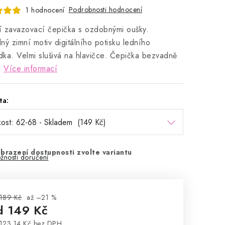
Podrobnosti hodnocení
1 hodnocení
ní zavazovací čepička s ozdobnými oušky.
ný zimní motiv digitálního potisku ledního
ka. Velmi slušivá na hlavičce. Čepička bezvadně
.
Více informací
ta:
brazení dostupnosti zvolte variantu
žnosti doručení
189 Kč
až –21 %
d
149 Kč
123,14 Kč
bez DPH