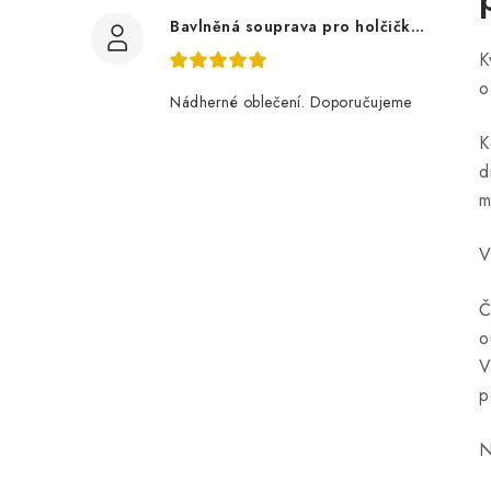
Bavlněná souprava pro holčičku, tmavé květy
K
o
Nádherné oblečení. Doporučujeme
K
d
m
V
Č
o
V
p
N