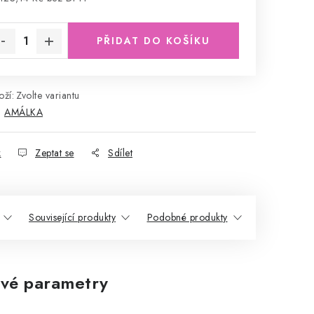
rná cena:
PŘIDAT DO KOŠÍKU
ží:
Zvolte variantu
:
AMÁLKA
k
Zeptat se
Sdílet
Související produkty
Podobné produkty
vé parametry