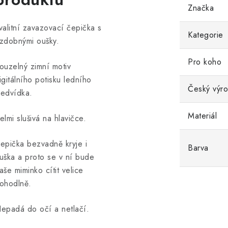
Značka
valitní zavazovací čepička s
Kategorie
zdobnými oušky.
Pro koho
ouzelný zimní motiv
igitálního potisku ledního
Český výr
edvídka.
Materiál
elmi slušivá na hlavičce.
epička bezvadně kryje i
Barva
uška a proto se v ní bude
aše miminko cítit velice
ohodlně.
epadá do očí a netlačí.