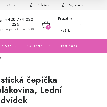
CZK
Obchodní podmínky
Podmínky ochrany osobních údajů
Přihlášení
Registrace
Prázdný
+420 774 222
226
NÁKUPNÍ
(po – pá: 7:00 – 16:00)
košík
KOŠÍK
OPLŇKY
SOFTSHELL
POUKAZY
KONTAKTY
k
astická čepička
plákovina, Lední
dvídek