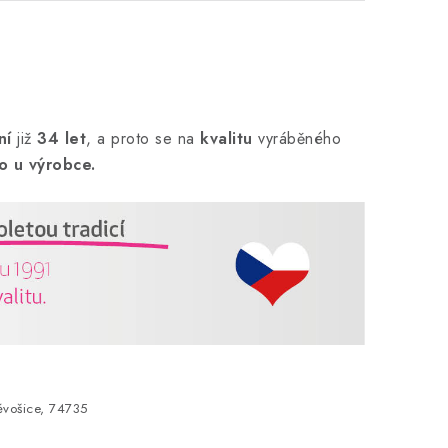
ní
již
34 let
,
a proto se na
kvalitu
vyráběného
o u výrobce.
vošice, 74735