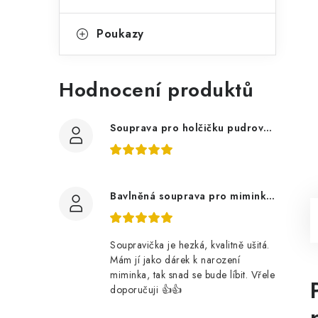
Poukazy
Hodnocení produktů
Souprava pro holčičku pudrově růžová, ptáčci květy
Bavlněná souprava pro miminko, zvířátka v lese
Soupravička je hezká, kvalitně ušitá.
Mám jí jako dárek k narození
miminka, tak snad se bude líbit. Vřele
doporučuji 👍👍