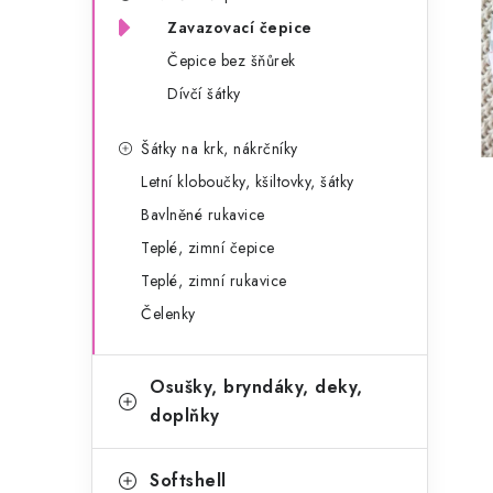
g
r
Zavazovací čepice
o
Čepice bez šňůrek
a
r
Dívčí šátky
n
i
e
n
Šátky na krk, nákrčníky
Letní kloboučky, kšiltovky, šátky
í
Bavlněné rukavice
p
Teplé, zimní čepice
a
Teplé, zimní rukavice
Čelenky
n
e
Osušky, bryndáky, deky,
l
doplňky
Softshell