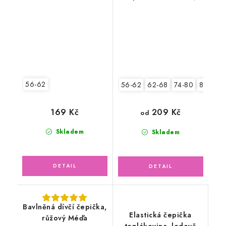
bagry
56-62
56-62
62-68
74-80
80-86
169 Kč
209 Kč
od
Skladem
Skladem
Bavlněná dívčí čepička,
Elastická čepička
růžový Méďa
teplákovina, ledově