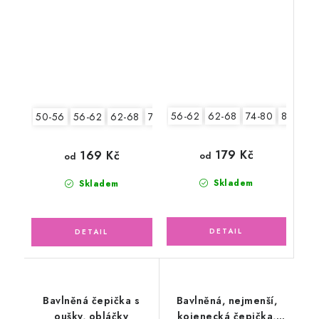
56-62
62-68
74-80
80-86
50-56
56-62
62-68
74-80
80-86
179 Kč
169 Kč
od
od
Skladem
Skladem
Bavlněná čepička s
Bavlněná, nejmenší,
oušky, obláčky
kojenecká čepička,