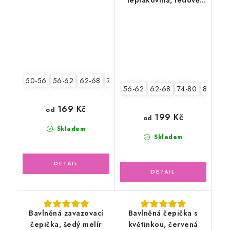
zelená
50-56
56-62
62-68
74-80
56-62
62-68
74-80
80-86
169 Kč
od
199 Kč
od
Skladem
Skladem
Bavlněná zavazovací
Bavlněná čepička s
čepička, šedý melír
květinkou, červená