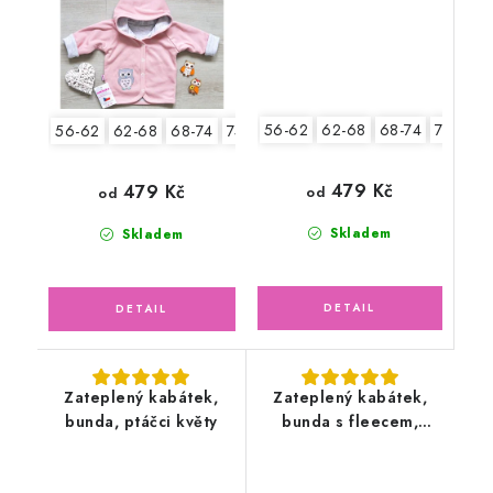
56-62
62-68
68-74
74-80
56-62
62-68
68-74
74-80
80-86
479 Kč
479 Kč
od
od
Skladem
Skladem
Zateplený kabátek,
Zateplený kabátek,
bunda, ptáčci květy
bunda s fleecem,
Medvědí holčička