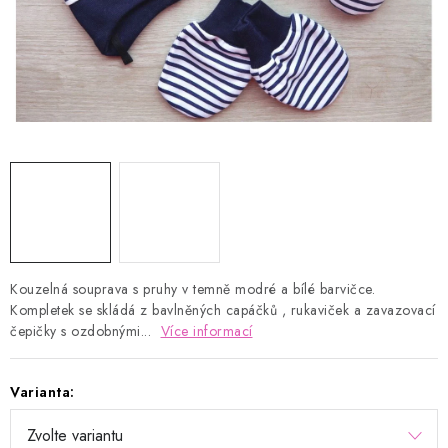
Kontakty
Proč AMÁLKA?
Doprava a platba
Tabulka velikostí
Postup pro vrácení a výměnu
Velkoobchod
Obchodní podmínky
Podmínky ochrany osobních údajů
Blog
Kouzelná souprava s pruhy v temně modré a bílé barvičce.
Kompletek se skládá z bavlněných capáčků , rukaviček a zavazovací
čepičky s ozdobnými...
Více informací
Varianta: