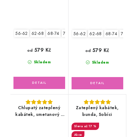
56-62
62-68
68-74
74-80
80-86
92-98
56-62
62-68
68-74
74-80
579 Kč
579 Kč
od
od
Skladem
Skladem
Chlupatý zateplený
Zateplený kabátek,
kabátek, smetanový s
bunda, Sobíci
medvídkem
až 17 %
Akce