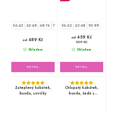
56-62
62-68
68-74
74-80
56-62
80-86
62-68
92-98
459 Kč
od
489 Kč
od
559 Kč
Skladem
Skladem
Zateplený kabátek,
Chlupatý kabátek,
bunda, sovičky
bunda, šedá s
lososovou podšívkou