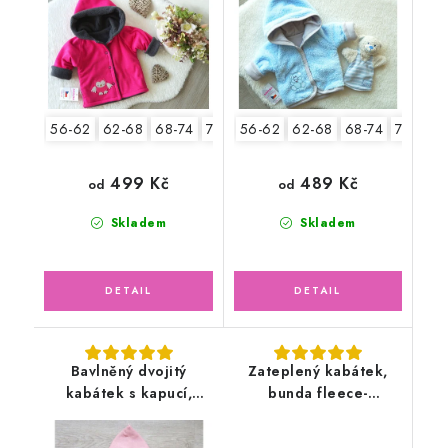
56-62
62-68
68-74
74-80
56-62
80-86
62-68
92-98
68-74
74-80
499 Kč
489 Kč
od
od
Skladem
Skladem
Bavlněný dvojitý
Zateplený kabátek,
kabátek s kapucí,
bunda fleece-
pudrově růžový
antipilling, bílá