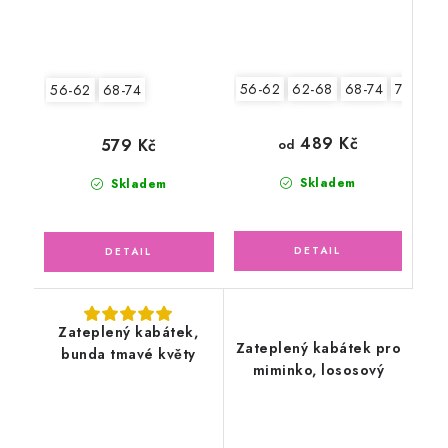
56-62
62-68
68-74
74-80
56-62
68-74
489 Kč
579 Kč
od
Skladem
Skladem
Zateplený kabátek,
Zateplený kabátek pro
bunda tmavé květy
miminko, lososový