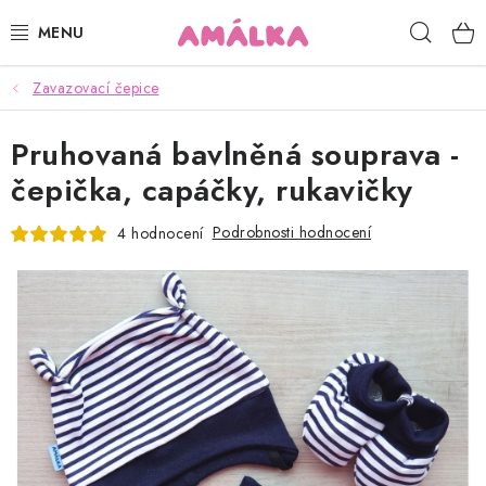
Přejít
Hleda
na
obsah
Zavazovací čepice
KOJENECKÉ, DĚTSKÉ OBLEČENÍ
Pruhovaná bavlněná souprava -
ČEPICE, RUKAVICE, NÁKRČNÍKY
čepička, capáčky, rukavičky
OSUŠKY, BRYNDÁKY, DEKY, DOPLŇKY
Podrobnosti hodnocení
4 hodnocení
SOFTSHELL
POUKAZY
KONTAKTY
HODNOCENÍ OBCHODU