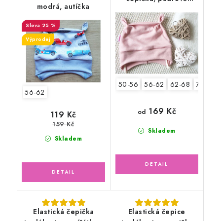
modrá, autíčka
růžová
25 %
Výprodej
50-56
56-62
62-68
74-80
56-62
169 Kč
od
119 Kč
159 Kč
Skladem
Skladem
Elastická čepička
Elastická čepice