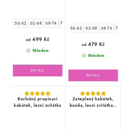
56-62
62-68
68-74
74-80
80-86
92-98
56-62
62-68
68-74
74-80
499 Kč
od
479 Kč
od
Skladem
Skladem
Bavlněný propínací
Zateplený kabátek,
kabátek, lesní zvířátka
bunda, lesní zvířátka s
fleecem