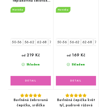
teplákovina celotisk,
pohádková víla s
Novinka
Novinka
jednorožcem
50-56
56-62
62-68
74-80
50-56
80-86
56-62
62-68
74-80
219 Kč
169 Kč
od
od
Skladem
Skladem
Bavlněná žebrovaná
Bavlněná čepička květ
čepička, srdíčka
tyl, pudrově růžová