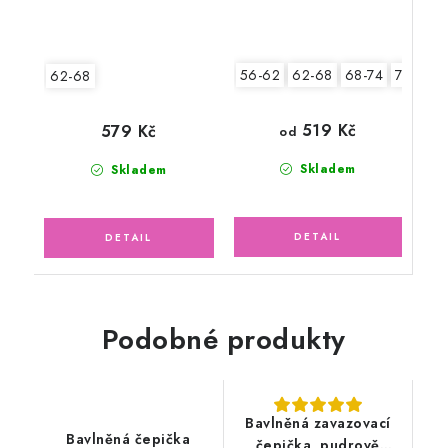
56-62
62-68
68-74
74-80
62-68
519 Kč
579 Kč
od
Skladem
Skladem
Podobné produkty
Bavlněná zavazovací
Bavlněná čepička
čepička, pudrově