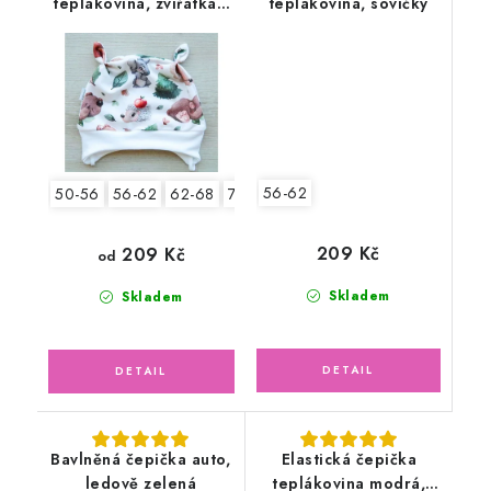
teplákovina, zvířátka v
teplákovina, sovičky
lese
56-62
50-56
56-62
62-68
74-80
80-86
209 Kč
209 Kč
od
Skladem
Skladem
Bavlněná čepička auto,
Elastická čepička
ledově zelená
teplákovina modrá,