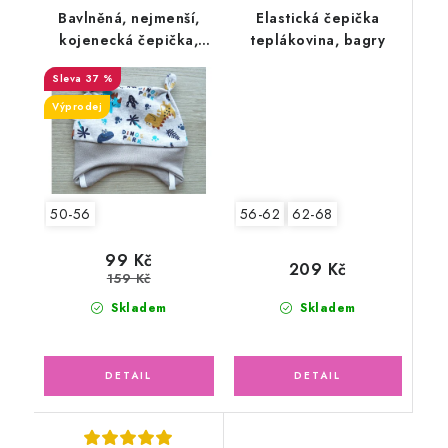
Bavlněná, nejmenší,
Elastická čepička
kojenecká čepička,
teplákovina, bagry
zvířátka dino
37 %
Výprodej
56-62
62-68
50-56
99 Kč
209 Kč
159 Kč
Skladem
Skladem