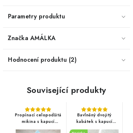
Parametry produktu
Značka
 AMÁLKA
Hodnocení produktu (2)
Související produkty
Propínací celopodšitá
Bavlněný dvojitý
mikina s kapucí
kabátek s kapucí
teplákovina, ledově
pudrově růžový, květy
Novinka