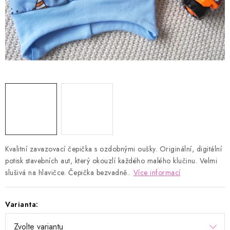
Kontakty
Proč AMÁLKA?
Doprava a platba
Tabulka velikostí
Postup pro vrácení a výměnu
Velkoobchod
Obchodní podmínky
Podmínky ochrany osobních údajů
Blog
Kvalitní zavazovací čepička s ozdobnými oušky. Originální, digitální
potisk stavebních aut, který okouzlí každého malého klučinu. Velmi
slušivá na hlavičce. Čepička bezvadně..
Více informací
Varianta: