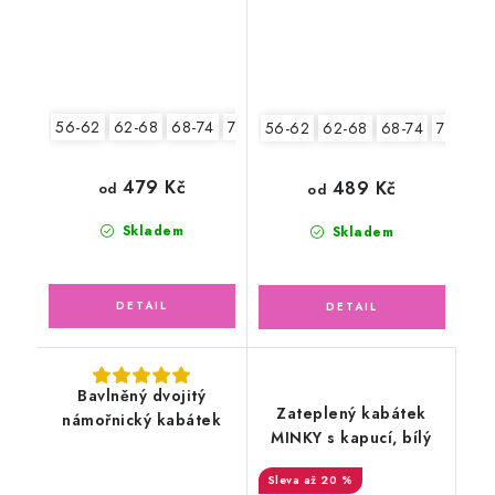
56-62
62-68
68-74
74-80
80-86
56-62
62-68
68-74
74-80
479 Kč
489 Kč
od
od
Skladem
Skladem
Bavlněný dvojitý
Zateplený kabátek
námořnický kabátek
MINKY s kapucí, bílý
až 20 %