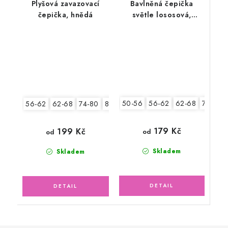
Plyšová zavazovací
Bavlněná čepička
čepička, hnědá
světle lososová,
motýlek
50-56
56-62
62-68
74-80
56-62
62-68
74-80
80-86
179 Kč
199 Kč
od
od
Skladem
Skladem