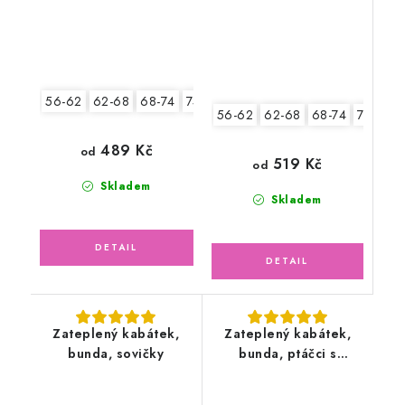
56-62
62-68
68-74
74-80
80-86
56-62
62-68
68-74
74-80
489 Kč
od
519 Kč
od
Skladem
Skladem
Zateplený kabátek,
Zateplený kabátek,
bunda, sovičky
bunda, ptáčci s
fleecem