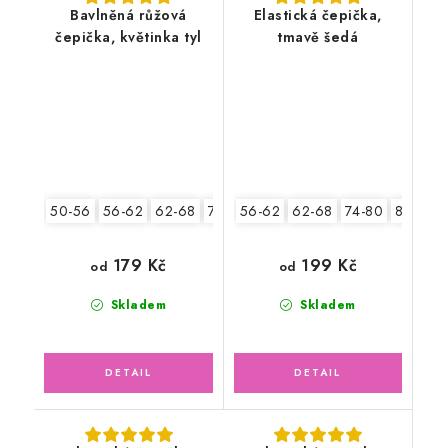
Bavlněná růžová
Elastická čepička,
čepička, květinka tyl
tmavě šedá
50-56
56-62
62-68
74-80
56-62
80-86
62-68
74-80
80-86
179 Kč
199 Kč
od
od
Skladem
Skladem