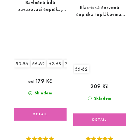
Bavlněná bílá
Elastická červená
zavazovací čepička,
čepička teplákovina,
růžová květinka
srdíčka
50-56
56-62
62-68
74-80
80-86
56-62
179 Kč
od
209 Kč
Skladem
Skladem