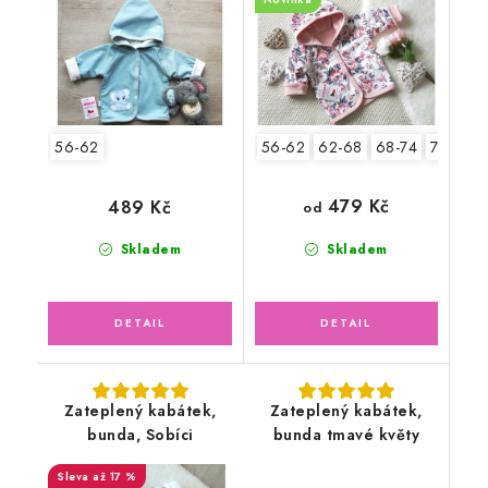
zelená
56-62
56-62
62-68
68-74
74-80
479 Kč
489 Kč
od
Skladem
Skladem
Zateplený kabátek,
Zateplený kabátek,
bunda, Sobíci
bunda tmavé květy
až 17 %