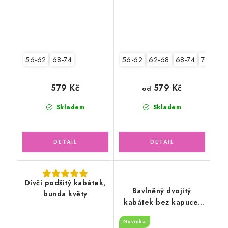
56-62
68-74
56-62
62-68
68-74
74-80
579 Kč
579 Kč
od
Skladem
Skladem
Dívčí podšitý kabátek,
Bavlněný dvojitý
bunda květy
kabátek bez kapuce,
květy
Novinka