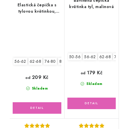
Bavlněná čepička
Elastická čepička s
květinka tyl, malinová
tylovou květinkou,
lososová
50-56
56-62
62-68
74-80
56-62
62-68
74-80
80-86
179 Kč
od
209 Kč
od
Skladem
Skladem