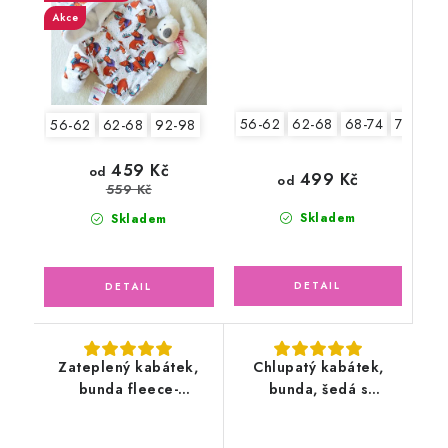
Akce
56-62
62-68
68-74
74-80
56-62
62-68
92-98
459 Kč
od
499 Kč
od
559 Kč
Skladem
Skladem
Zateplený kabátek,
Chlupatý kabátek,
bunda fleece-
bunda, šedá s
antipilling, bílá
lososovou podšívkou