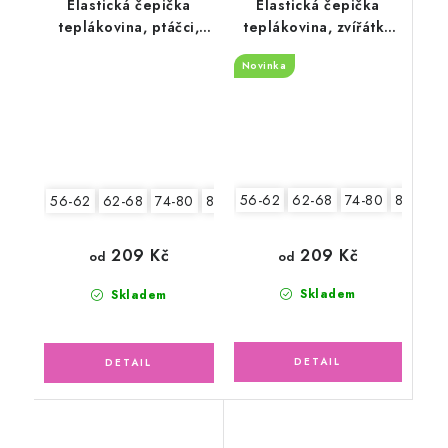
Elastická čepička
Elastická čepička
teplákovina, ptáčci,
teplákovina, zvířátka
květy
Safari
Novinka
56-62
62-68
74-80
80-86
56-62
62-68
74-80
80-86
209 Kč
209 Kč
od
od
Skladem
Skladem