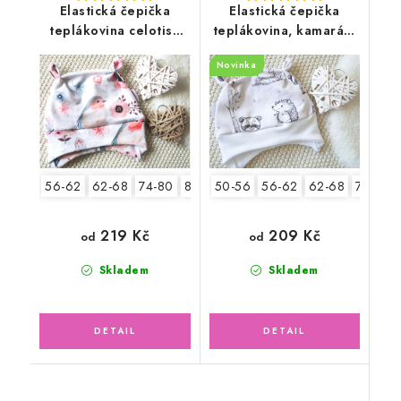
Elastická čepička
Elastická čepička
teplákovina celotisk
teplákovina, kamarádi
ptáčci, květy
zvířátka
Novinka
56-62
62-68
74-80
80-86
50-56
56-62
62-68
74-80
219 Kč
209 Kč
od
od
Skladem
Skladem