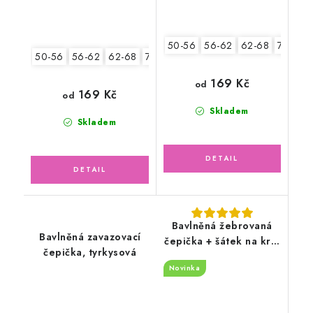
50-56
56-62
62-68
74-80
50-56
56-62
62-68
74-80
80-86
169 Kč
od
169 Kč
od
Skladem
Skladem
Bavlněná žebrovaná
Bavlněná zavazovací
čepička + šátek na krk,
čepička, tyrkysová
oříšková latté
Novinka