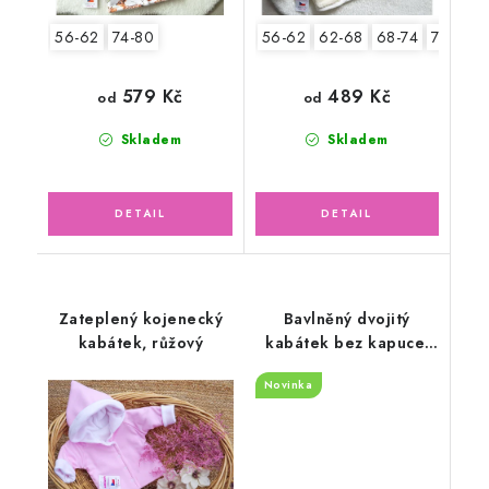
56-62
74-80
56-62
62-68
68-74
74-80
579 Kč
489 Kč
od
od
Skladem
Skladem
Zateplený kojenecký
Bavlněný dvojitý
kabátek, růžový
kabátek bez kapuce,
květy
Novinka