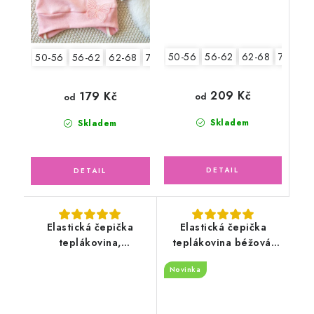
50-56
56-62
62-68
74-80
50-56
56-62
62-68
74-80
80-86
209 Kč
179 Kč
od
od
Skladem
Skladem
Elastická čepička
Elastická čepička
teplákovina,
teplákovina béžová,
petrolejová
bagry
Novinka