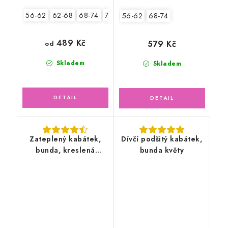
56-62
62-68
68-74
74-80
80-86
56-62
68-74
489 Kč
579 Kč
od
Skladem
Skladem
Zateplený kabátek,
Dívčí podšitý kabátek,
bunda, kreslená
bunda květy
zvířátka