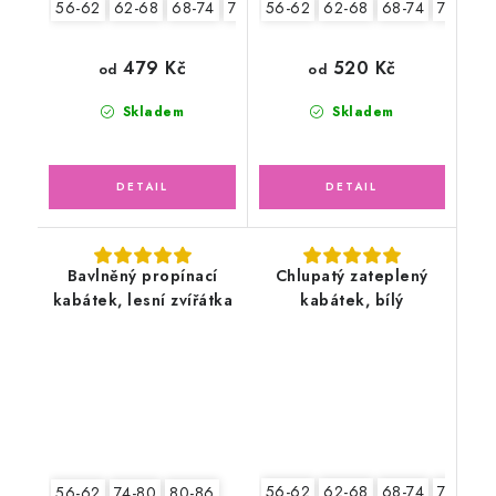
56-62
62-68
68-74
74-80
56-62
80-86
62-68
68-74
74-80
479 Kč
520 Kč
od
od
Skladem
Skladem
Bavlněný propínací
Chlupatý zateplený
kabátek, lesní zvířátka
kabátek, bílý
56-62
62-68
68-74
74-80
56-62
74-80
80-86