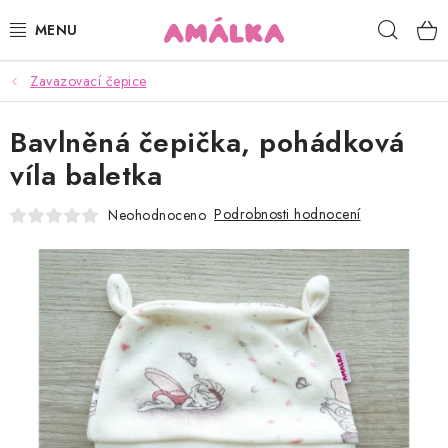
Přejít
Hleda
na
obsah
Zavazovací čepice
KOJENECKÉ, DĚTSKÉ OBLEČENÍ
Bavlněná čepička, pohádková
ČEPICE, RUKAVICE, NÁKRČNÍKY
víla baletka
OSUŠKY, BRYNDÁKY, DEKY, DOPLŇKY
Podrobnosti hodnocení
Neohodnoceno
SOFTSHELL
POUKAZY
KONTAKTY
HODNOCENÍ OBCHODU