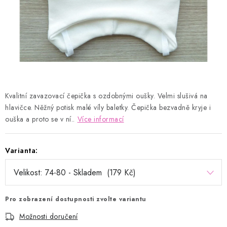
Kontakty
Proč AMÁLKA?
Doprava a platba
Tabulka velikostí
Postup pro vrácení a výměnu
Velkoobchod
Obchodní podmínky
Podmínky ochrany osobních údajů
Blog
Kvalitní zavazovací čepička s ozdobnými oušky. Velmi slušivá na
hlavičce. Něžný potisk malé víly baletky. Čepička bezvadně kryje i
ouška a proto se v ní..
Více informací
Varianta:
Pro zobrazení dostupnosti zvolte variantu
Možnosti doručení