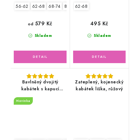
56-62
62-68
68-74
80-86
62-68
579 Kč
495 Kč
od
Skladem
Skladem
Bavlněný dvojitý
Zateplený, kojenecký
kabátek s kapucí
kabátek liška, růžový
pudrově růžový, květy
Novinka