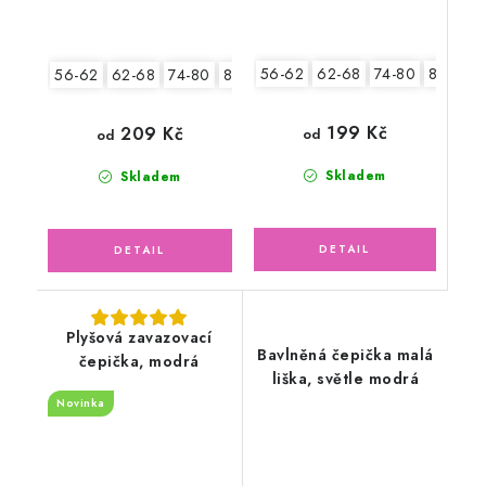
56-62
62-68
74-80
80-86
56-62
62-68
74-80
80-86
199 Kč
209 Kč
od
od
Skladem
Skladem
Plyšová zavazovací
Bavlněná čepička malá
čepička, modrá
liška, světle modrá
Novinka