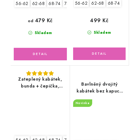
56-62
62-68
68-74
56-62
62-68
68-74
74-80
80-86
499 Kč
479 Kč
od
Skladem
Skladem
Zateplený kabátek,
Bavlněný dvojitý
bunda + čepička,
kabátek bez kapuce
ptáčci
teplákovina, malí
Novinka
hrošíci