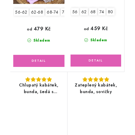
56
62
68
74
80
56-62
62-68
68-74
74-80
80-86
459 Kč
479 Kč
od
od
Skladem
Skladem
Chlupatý kabátek,
Zateplený kabátek,
bunda, šedá s
bunda, sovičky
lososovou podšívkou