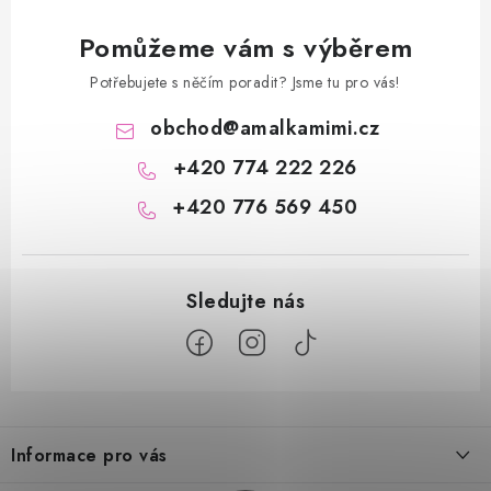
Pomůžeme vám s výběrem
Potřebujete s něčím poradit? Jsme tu pro vás!
obchod
@
amalkamimi.cz
+420 774 222 226
+420 776 569 450
Z
á
Informace pro vás
p