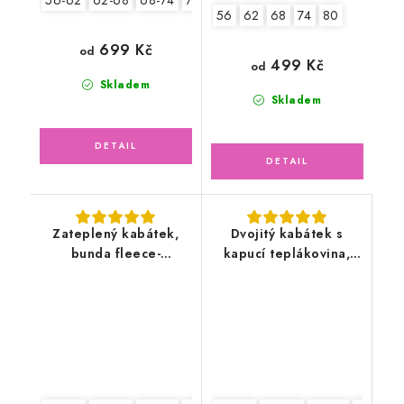
56-62
62-68
68-74
74-80
80-86
56
62
68
74
80
699 Kč
od
499 Kč
od
Skladem
Skladem
Zateplený kabátek,
Dvojitý kabátek s
bunda fleece-
kapucí teplákovina,
antipilling, bílá
auta