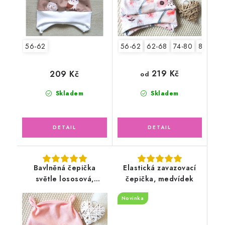
56-62
56-62
62-68
74-80
80-86
219 Kč
209 Kč
od
Skladem
Skladem
Bavlněná čepička
Elastická zavazovací
světle lososová,
čepička, medvídek
motýlek
Novinka