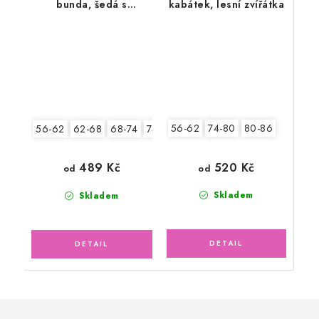
bunda, šedá s
kabátek, lesní zvířátka
lososovou podšívkou
56-62
74-80
80-86
56-62
62-68
68-74
74-80
80-86
520 Kč
489 Kč
od
od
Skladem
Skladem