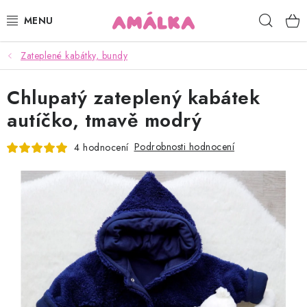
Přejít
Hleda
na
obsah
Zateplené kabátky, bundy
KOJENECKÉ, DĚTSKÉ OBLEČENÍ
Chlupatý zateplený kabátek
ČEPICE, RUKAVICE, NÁKRČNÍKY
autíčko, tmavě modrý
OSUŠKY, BRYNDÁKY, DEKY, DOPLŇKY
Podrobnosti hodnocení
4 hodnocení
SOFTSHELL
POUKAZY
KONTAKTY
HODNOCENÍ OBCHODU