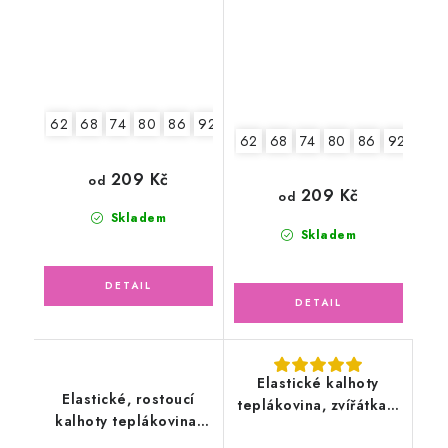
62
68
74
80
86
92
98
62
68
74
80
86
92
98
209 Kč
od
209 Kč
od
Skladem
Skladem
Elastické kalhoty
Elastické, rostoucí
teplákovina, zvířátka v
kalhoty teplákovina,
lese
světle šedé