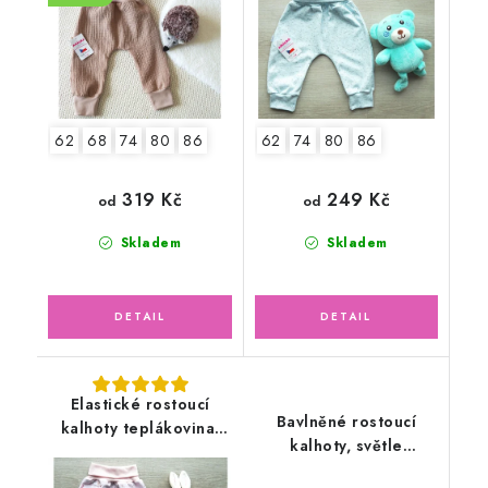
62
68
74
80
86
62
74
80
86
319 Kč
249 Kč
od
od
Skladem
Skladem
Elastické rostoucí
Bavlněné rostoucí
kalhoty teplákovina,
kalhoty, světle
medvědí holčička
lososové