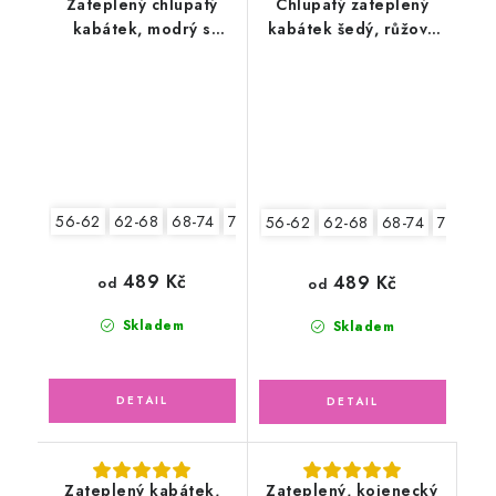
Zateplený chlupatý
Chlupatý zateplený
kabátek, modrý s
kabátek šedý, růžová
šedou
podšívka
56-62
62-68
68-74
74-80
80-86
56-62
62-68
68-74
74-80
489 Kč
489 Kč
od
od
Skladem
Skladem
Zateplený kabátek,
Zateplený, kojenecký