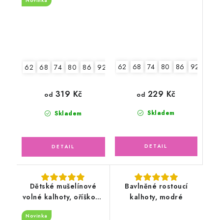
Novinka
62
68
74
80
86
92
98
62
68
74
80
86
92
229 Kč
319 Kč
od
od
Skladem
Skladem
Dětské mušelínové
Bavlněné rostoucí
volné kalhoty, oříškové
kalhoty, modré
latté
Novinka