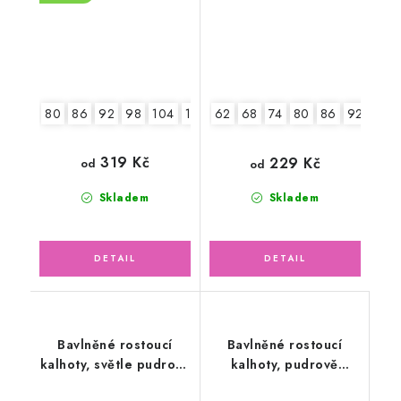
80
86
92
98
104
110
116
62
68
74
80
86
92
98
319 Kč
229 Kč
od
od
Skladem
Skladem
Bavlněné rostoucí
Bavlněné rostoucí
kalhoty, světle pudrově
kalhoty, pudrově
růžové
růžové