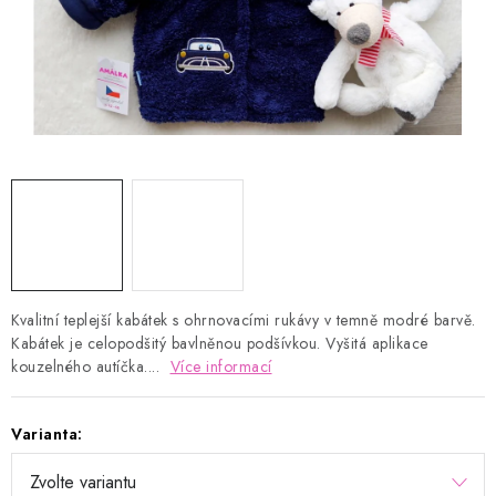
Kontakty
Proč AMÁLKA?
Doprava a platba
Tabulka velikostí
Postup pro vrácení a výměnu
Velkoobchod
Obchodní podmínky
Podmínky ochrany osobních údajů
Blog
Kvalitní teplejší kabátek s ohrnovacími rukávy v temně modré barvě.
Kabátek je celopodšitý bavlněnou podšívkou. Vyšitá aplikace
kouzelného autíčka....
Více informací
Varianta: