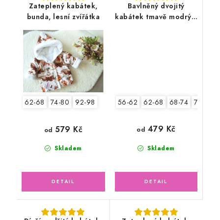
Zateplený kabátek,
Bavlněný dvojitý
bunda, lesní zvířátka
kabátek tmavě modrý s
pruhy, Kotvička
56-62
62-68
68-74
74-80
62-68
74-80
92-98
479 Kč
579 Kč
od
od
Skladem
Skladem