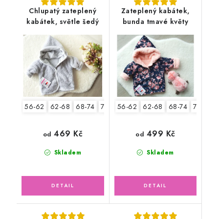
Chlupatý zateplený
Zateplený kabátek,
kabátek, světle šedý
bunda tmavé květy
56-62
62-68
68-74
74-80
56-62
80-86
62-68
68-74
74-80
469 Kč
499 Kč
od
od
Skladem
Skladem