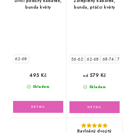
Dívčí podšitý kabátek,
Zateplený kabátek,
bunda květy
bunda, ptáčci květy
62-68
56-62
62-68
68-74
74-80
495 Kč
579 Kč
od
Skladem
Skladem
Bavlněný dvojitý