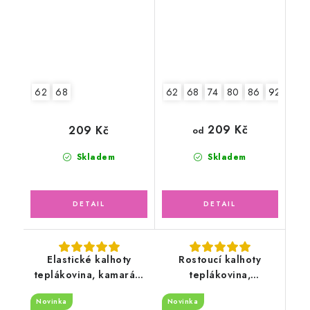
62
68
62
68
74
80
86
92
209 Kč
209 Kč
od
Skladem
Skladem
Elastické kalhoty
Rostoucí kalhoty
teplákovina, kamarádi
teplákovina,
zvířátka
Pohádková víla s
Novinka
Novinka
jednorožcem