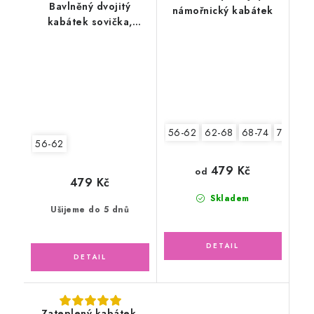
Bavlněný dvojitý
námořnický kabátek
kabátek sovička,
malinový
56-62
62-68
68-74
74-80
56-62
479 Kč
od
479 Kč
Skladem
Ušijeme do 5 dnů
Zateplený kabátek,