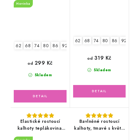
Novinka
62
68
74
80
86
92
62
68
74
80
86
92-98
104
319 Kč
od
299 Kč
od
Skladem
Skladem
Elastické rostoucí
Bavlněné rostoucí
kalhoty teplákovina,
kalhoty, tmavé s květy,
zvířátka Safari
pudrově růžové