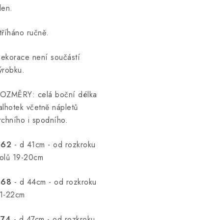
len.
tříháno ručně.
ekorace není součástí
ýrobku.
OZMĚRY: celá boční délka
alhotek včetně nápletů
rchního i spodního.
.62
- d 41cm - od rozkroku
olů 19-20cm
.68
- d 44cm - od rozkroku
1-22cm
.74
- d 47cm - od rozkroku