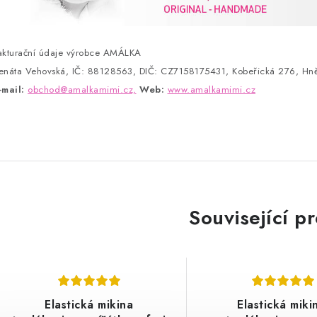
akturační údaje výrobce AMÁLKA
enáta Vehovská, IČ: 88128563, DIČ: CZ7158175431, Kobeřická 276, Hně
-mail:
obchod@amalkamimi.cz,
Web:
www.amalkamimi.cz
Související p
Elastická mikina
Elastická miki