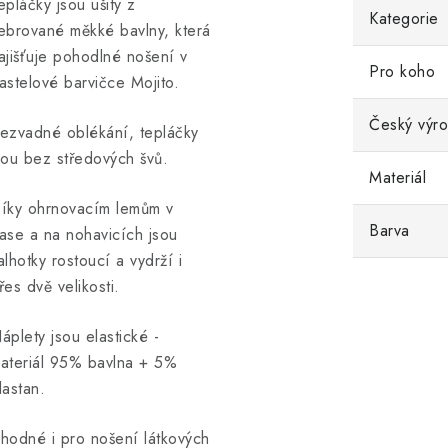
epláčky jsou ušity z
Kategorie
ebrované měkké bavlny, která
ajišťuje pohodlné nošení v
Pro koho
astelové barvičce Mojito.
Český výr
ezvadné oblékání, tepláčky
sou bez středových švů.
Materiál
íky ohrnovacím lemům v
Barva
ase a na nohavicích jsou
alhotky rostoucí a vydrží i
řes dvě velikosti.
áplety jsou elastické -
ateriál 95% bavlna + 5%
lastan.
hodné i pro nošení látkových