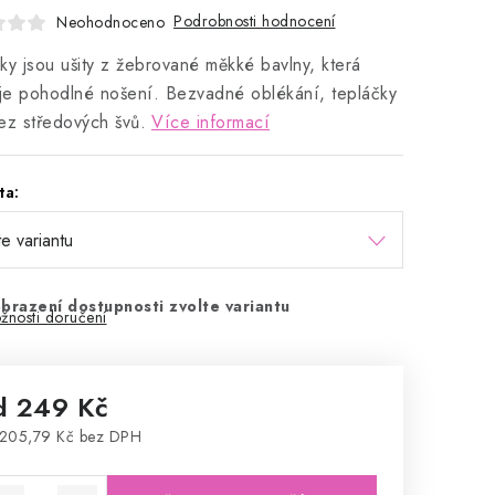
Podrobnosti hodnocení
Neohodnoceno
ky jsou ušity z žebrované měkké bavlny, která
uje pohodlné nošení. Bezvadné oblékání, tepláčky
ez středových švů.
Více informací
ta:
brazení dostupnosti zvolte variantu
žnosti doručení
d
249 Kč
205,79 Kč
bez DPH
rná cena: