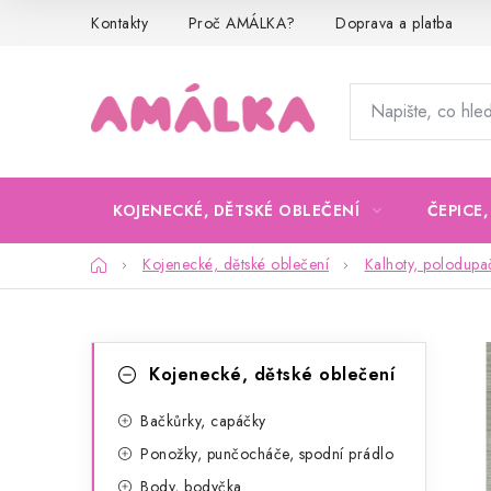
Přejít
Kontakty
Proč AMÁLKA?
Doprava a platba
na
obsah
KOJENECKÉ, DĚTSKÉ OBLEČENÍ
ČEPICE
Domů
Kojenecké, dětské oblečení
Kalhoty, polodupa
P
K
Přeskočit
Kojenecké, dětské oblečení
kategorie
a
o
t
Bačkůrky, capáčky
s
Ponožky, punčocháče, spodní prádlo
e
t
Body, bodyčka