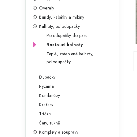
g
r
Overaly
o
Bundy, kabátky a mikiny
a
r
Kalhoty, polodupačky
n
i
Polodupačky do pasu
e
n
Rostoucí kalhoty
í
Teplé, zateplené kalhoty,
polodupačky
p
a
Dupačky
Pyžama
n
Kombinézy
e
Kraťasy
l
Trička
Šaty, sukně
Komplety a soupravy