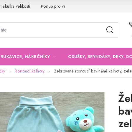
Tabulka velikostí
Postup pro vrácení a výměnu
Velkoobchod
, RUKAVICE, NÁKRČNÍKY
OSUŠKY, BRYNDÁKY, DEKY, D
čky
Rostoucí kalhoty
Žebrované rostoucí bavlněné kalhoty, zele
Že
ba
ze