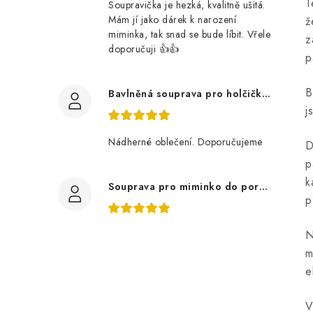
T
Soupravička je hezká, kvalitně ušitá.
Mám jí jako dárek k narození
ž
miminka, tak snad se bude líbit. Vřele
z
doporučuji 👍👍
p
B
Bavlněná souprava pro holčičku, tmavé květy
j
Nádherné oblečení. Doporučujeme
D
p
k
Souprava pro miminko do porodnice z bavlněné svetroviny, bílá
p
N
m
e
V