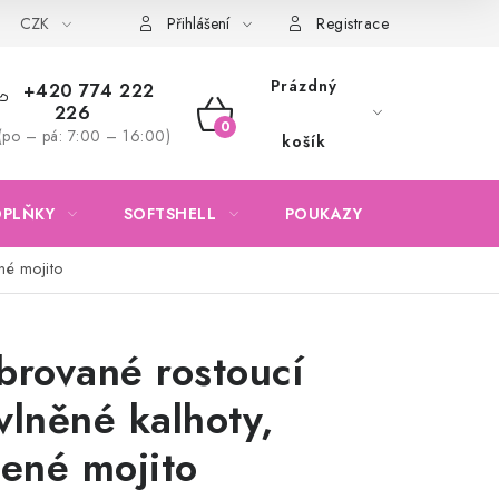
CZK
Obchodní podmínky
Podmínky ochrany osobních údajů
Přihlášení
Registrace
Prázdný
+420 774 222
226
NÁKUPNÍ
(po – pá: 7:00 – 16:00)
košík
KOŠÍK
OPLŇKY
SOFTSHELL
POUKAZY
KONTAKTY
né mojito
brované rostoucí
vlněné kalhoty,
lené mojito