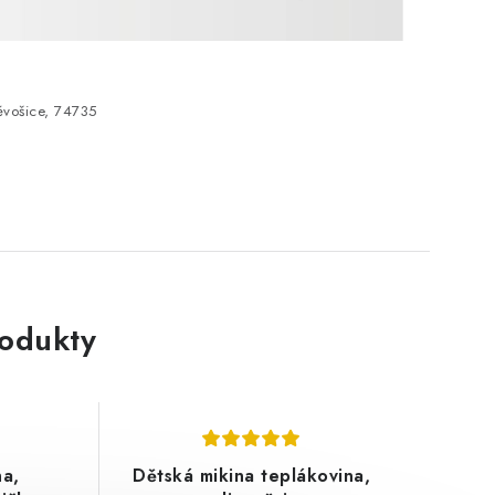
vošice, 74735
rodukty
na,
Dětská mikina teplákovina,