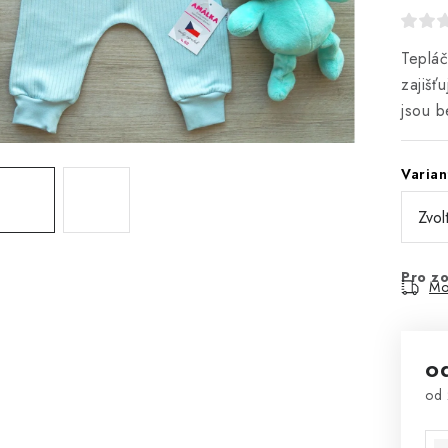
Tepláč
zajišť
jsou b
Varian
Pro zo
Mo
o
od
Mě