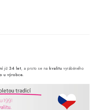
ní
již
34 let
,
a proto se na
kvalitu
vyráběného
o u výrobce.