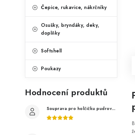
Čepice, rukavice, nákrčníky
Osušky, bryndáky, deky,
doplňky
Softshell
Poukazy
Hodnocení produktů
Souprava pro holčičku pudrově růžová, ptáčci květy
B
ž