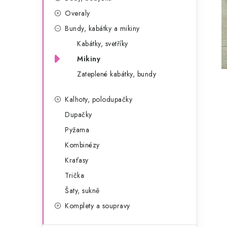
g
r
Overaly
o
Bundy, kabátky a mikiny
a
r
Kabátky, svetříky
n
i
Mikiny
e
n
Zateplené kabátky, bundy
í
Kalhoty, polodupačky
p
Dupačky
a
Pyžama
Kombinézy
n
Kraťasy
e
Trička
l
Šaty, sukně
Komplety a soupravy