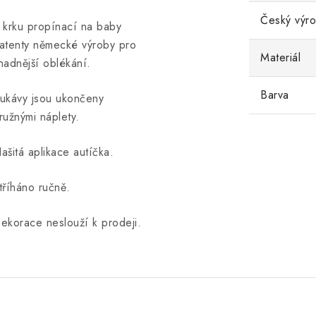
Český výr
 krku propínací na baby
atenty německé výroby pro
Materiál
nadnější oblékání.
Barva
ukávy jsou ukončeny
ružnými náplety.
ašitá aplikace autíčka.
tříháno ručně.
ekorace neslouží k prodeji.