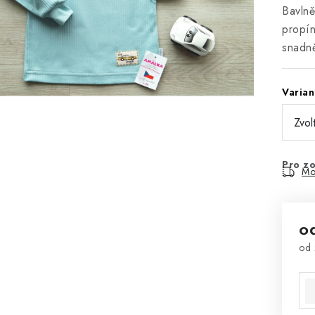
Bavlně
propín
snadně
Varian
Pro zo
Mo
o
od
Mě