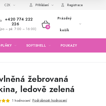
CZK
Obchodní podmínky
Podmínky ochrany osobních údajů
Přihlášení
Registrace
Prázdný
+420 774 222
226
NÁKUPNÍ
(po – pá: 7:00 – 16:00)
košík
KOŠÍK
OPLŇKY
SOFTSHELL
POUKAZY
KONTAKTY
vlněná žebrovaná
kina, ledově zelená
Podrobnosti hodnocení
1 hodnocení