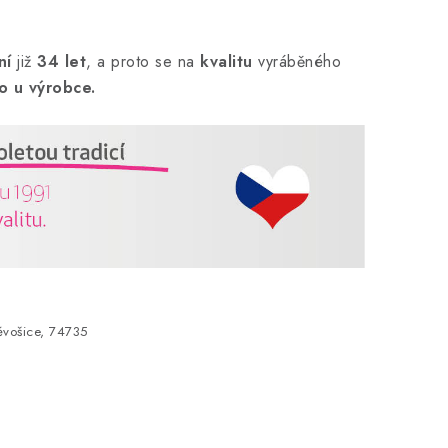
ní
již
34 let
,
a proto se na
kvalitu
vyráběného
o u výrobce.
vošice, 74735