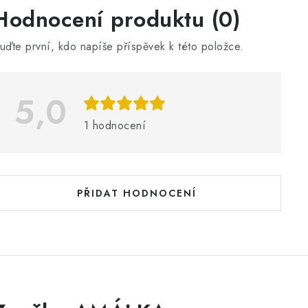
V
Hodnocení produktu (0)
ý
uďte první, kdo napíše příspěvek k této položce.
p
5,0
s
h
1 hodnocení
o
d
n
PŘIDAT HODNOCENÍ
o
c
e
n