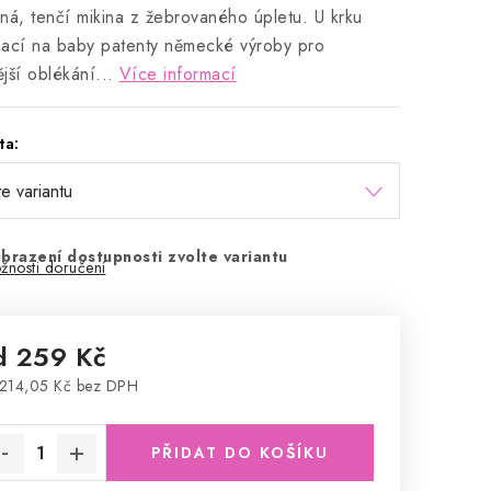
ná, tenčí mikina z žebrovaného úpletu.
U krku
ací na baby patenty německé výroby pro
jší oblékání...
Více informací
ta:
brazení dostupnosti zvolte variantu
žnosti doručení
d
259 Kč
214,05 Kč
bez DPH
rná cena:
PŘIDAT DO KOŠÍKU