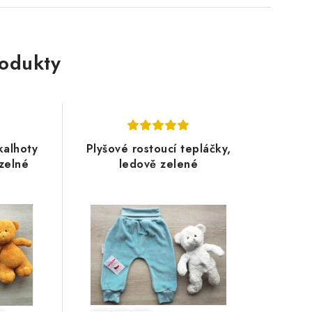
rodukty
kalhoty
Plyšové rostoucí tepláčky,
zelné
ledově zelené