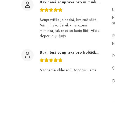
Bavlněná souprava pro miminko, zvířátka v lese
U
p
Soupravička je hezká, kvalitně ušitá.
s
Mám jí jako dárek k narození
miminka, tak snad se bude líbit. Vřele
R
doporučuji 👍👍
p
Bavlněná souprava pro holčičku, tmavé květy
N
S
Nádherné oblečení. Doporučujeme
D