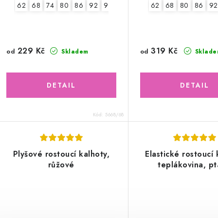
62
68
74
80
86
92
98
104
62
68
80
86
92
229 Kč
319 Kč
od
od
Skladem
Sklade
Kód:
5668/68
Plyšové rostoucí kalhoty,
Elastické rostoucí 
růžové
teplákovina, pt