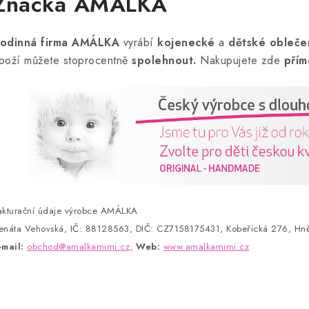
Značka AMÁLKA
odinná firma AMÁLKA
vyrábí
kojenecké
a
dětské obleče
boží můžete stoprocentně
spolehnout.
Nakupujete zde
přím
akturační údaje výrobce AMÁLKA
enáta Vehovská, IČ: 88128563, DIČ: CZ7158175431, Kobeřická 276, Hně
-mail:
obchod@amalkamimi.cz,
Web:
www.amalkamimi.cz