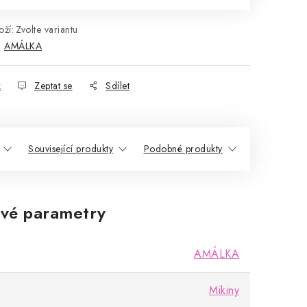
ží:
Zvolte variantu
:
AMÁLKA
k
Zeptat se
Sdílet
Související produkty
Podobné produkty
vé parametry
AMÁLKA
Mikiny