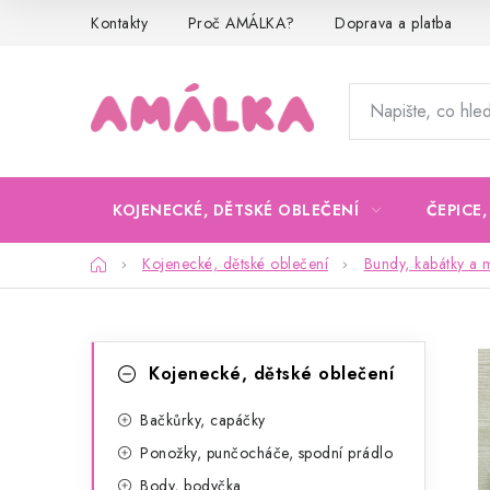
Přejít
Kontakty
Proč AMÁLKA?
Doprava a platba
na
obsah
KOJENECKÉ, DĚTSKÉ OBLEČENÍ
ČEPICE
Domů
Kojenecké, dětské oblečení
Bundy, kabátky a m
P
K
Přeskočit
Kojenecké, dětské oblečení
kategorie
a
o
t
Bačkůrky, capáčky
s
Ponožky, punčocháče, spodní prádlo
e
t
Body, bodyčka