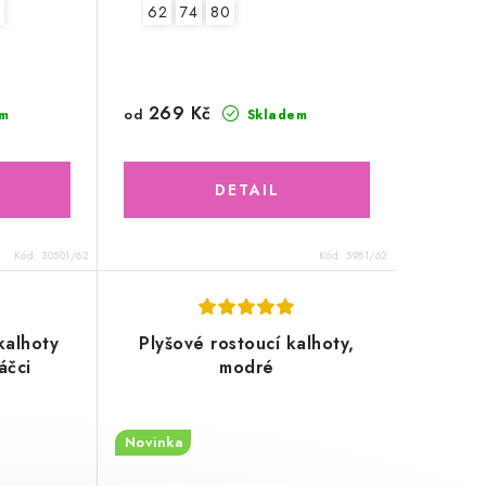
62
74
80
269 Kč
od
m
Skladem
Kód:
30501/62
Kód:
5981/62
kalhoty
Plyšové rostoucí kalhoty,
áčci
modré
Novinka