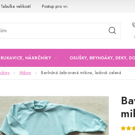
Tabulka velikostí
Postup pro vrácení a výměnu
Velkoobchod
, RUKAVICE, NÁKRČNÍKY
OSUŠKY, BRYNDÁKY, DEKY, D
ikiny
Mikiny
Bavlněná žebrovaná mikina, ledově zelená
Ba
mi