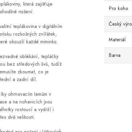
eplákoviny, která zajišťuje
Pro koho
ohodlné nošení.
Český výr
valitní teplákovina v digitálním
otisku rozkošných zvířátek,
Materiál
teré okouzlí každé miminko.
Barva
ezvadné oblékání, tepláčky
sou bez středových švů, tudíž
emusíte zkoumat, co je
řední a zadní díl.
íky ohrnovacím lemům v
ase a na nohavicích jsou
alhotky rostoucí a vydrží i
řes dvě velikosti.
hodné pro nošení i látkových