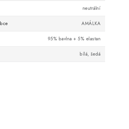
neutrální
obce
AMÁLKA
95% bavlna + 5% elastan
bílá, šedá