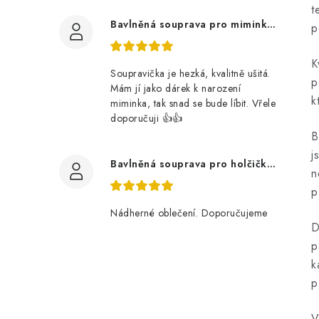
t
Bavlněná souprava pro miminko, zvířátka v lese
p
K
Soupravička je hezká, kvalitně ušitá.
p
Mám jí jako dárek k narození
k
miminka, tak snad se bude líbit. Vřele
doporučuji 👍👍
B
j
Bavlněná souprava pro holčičku, tmavé květy
n
p
Nádherné oblečení. Doporučujeme
D
p
k
p
V