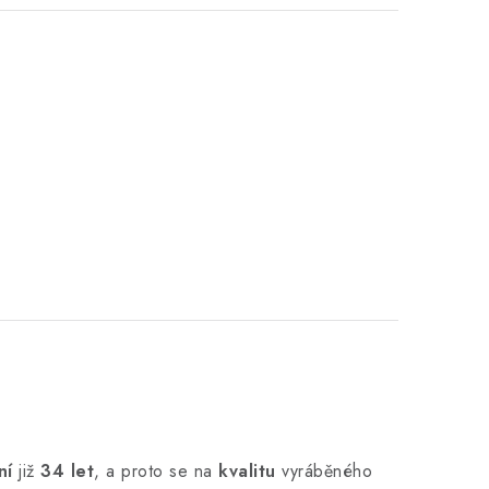
ní
již
34 let
,
a proto se na
kvalitu
vyráběného