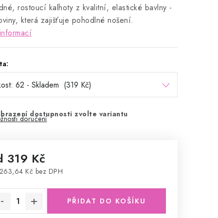
né, rostoucí kalhoty z kvalitní, elastické bavlny -
oviny, která zajišťuje pohodlné nošení.
informací
ta:
brazení dostupnosti zvolte variantu
žnosti doručení
d
319 Kč
263,64 Kč
bez DPH
rná cena:
PŘIDAT DO KOŠÍKU