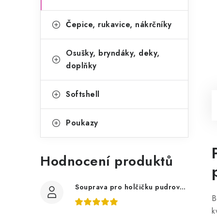
Čepice, rukavice, nákrčníky
Osušky, bryndáky, deky,
doplňky
Softshell
Poukazy
Hodnocení produktů
Souprava pro holčičku pudrově růžová, ptáčci květy
B
k