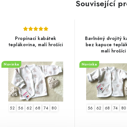
Související p
Propínací kabátek
Bavlněný dvojitý 
teplákovina, malí hrošíci
bez kapuce teplák
malí hrošíci
Novinka
Novinka
52
56
62
68
74
80
56
62
68
74
80