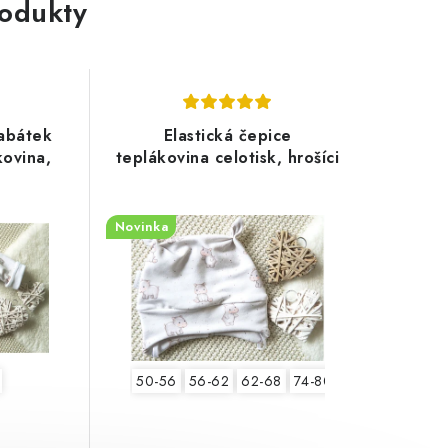
rodukty
kabátek
Elastická čepice
ovina,
teplákovina celotisk, hrošíci
Novinka
50-56
56-62
62-68
74-80
80-86