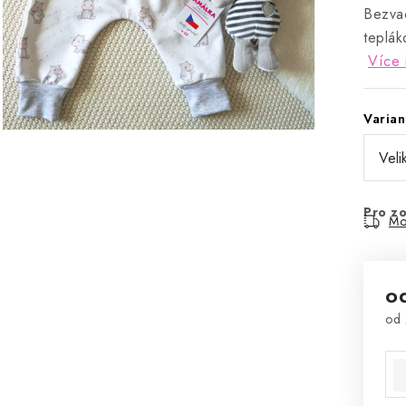
Bezvad
teplák
Více 
Varian
Pro zo
Mo
o
od
Mě