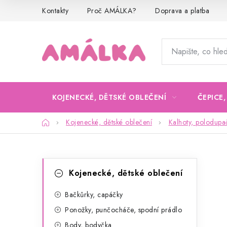
Přejít
Kontakty
Proč AMÁLKA?
Doprava a platba
na
obsah
KOJENECKÉ, DĚTSKÉ OBLEČENÍ
ČEPICE
Domů
Kojenecké, dětské oblečení
Kalhoty, polodupa
P
K
Přeskočit
Kojenecké, dětské oblečení
kategorie
a
o
t
Bačkůrky, capáčky
s
Ponožky, punčocháče, spodní prádlo
e
t
Body, bodyčka