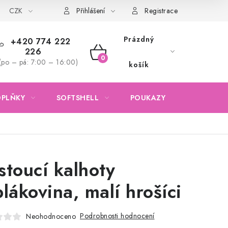
CZK
Obchodní podmínky
Podmínky ochrany osobních údajů
Přihlášení
Registrace
Prázdný
+420 774 222
226
NÁKUPNÍ
(po – pá: 7:00 – 16:00)
košík
KOŠÍK
OPLŇKY
SOFTSHELL
POUKAZY
KONTAKTY
stoucí kalhoty
plákovina, malí hrošíci
Podrobnosti hodnocení
Neohodnoceno