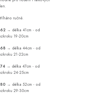
len.
tříháno ručně.
.62
→ délka 41cm - od
ozkroku 19-20cm
.68
→ délka 44cm - od
ozkroku 21-22cm
.74
→ délka 47cm - od
ozkroku 24-25cm
.80
→ délka 52cm - od
ozkroku 29-30cm