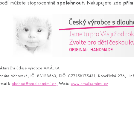
boží můžete stoprocentně
spolehnout.
Nakupujete zde
přím
akturační údaje výrobce AMÁLKA
enáta Vehovská, IČ: 88128563, DIČ: CZ7158175431, Kobeřická 276, Hně
-mail:
obchod@amalkamimi.cz,
Web:
www.amalkamimi.cz