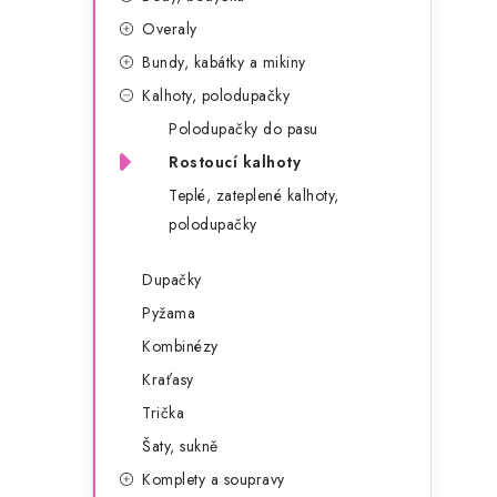
g
r
Overaly
o
Bundy, kabátky a mikiny
a
r
Kalhoty, polodupačky
n
i
Polodupačky do pasu
e
n
Rostoucí kalhoty
í
Teplé, zateplené kalhoty,
polodupačky
p
a
Dupačky
Pyžama
n
Kombinézy
e
Kraťasy
l
Trička
Šaty, sukně
Komplety a soupravy