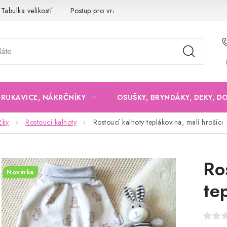
Tabulka velikostí
Postup pro vrácení a výměnu
Velkoobchod
, RUKAVICE, NÁKRČNÍKY
OSUŠKY, BRYNDÁKY, DEKY, D
čky
Rostoucí kalhoty
Rostoucí kalhoty teplákovina, malí hrošíci
Ro
Novinka
te