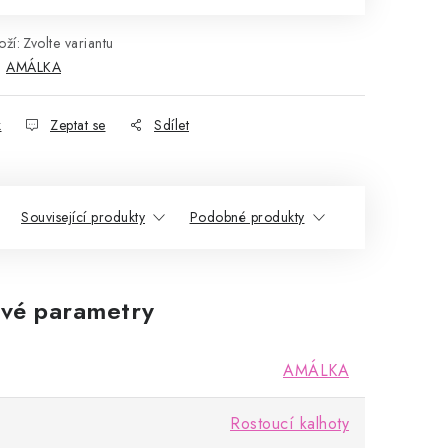
ží:
Zvolte variantu
:
AMÁLKA
k
Zeptat se
Sdílet
Související produkty
Podobné produkty
vé parametry
AMÁLKA
Rostoucí kalhoty