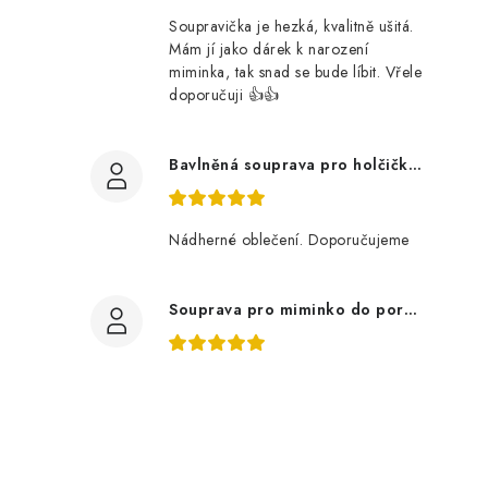
Soupravička je hezká, kvalitně ušitá.
Mám jí jako dárek k narození
miminka, tak snad se bude líbit. Vřele
doporučuji 👍👍
Bavlněná souprava pro holčičku, tmavé květy
Nádherné oblečení. Doporučujeme
Souprava pro miminko do porodnice z bavlněné svetroviny, bílá