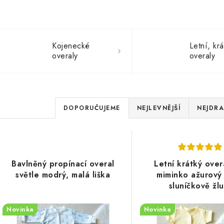
Kojenecké
Letní, kr
overaly
overaly
Ř
DOPORUČUJEME
NEJLEVNĚJŠÍ
NEJDRA
a
V
z
ý
e
Bavlněný propínací overal
Letní krátký over
p
světle modrý, malá liška
miminko ažurový 
n
sluníčkově žlu
í
s
Novinka
Novinka
p