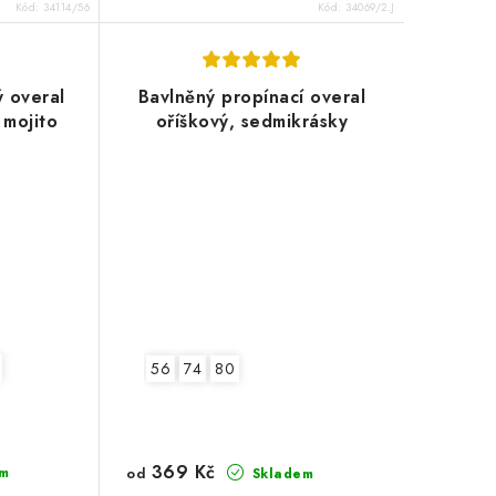
Kód:
34114/56
Kód:
34069/2.J
 overal
Bavlněný propínací overal
 mojito
oříškový, sedmikrásky
56
74
80
369 Kč
od
m
Skladem