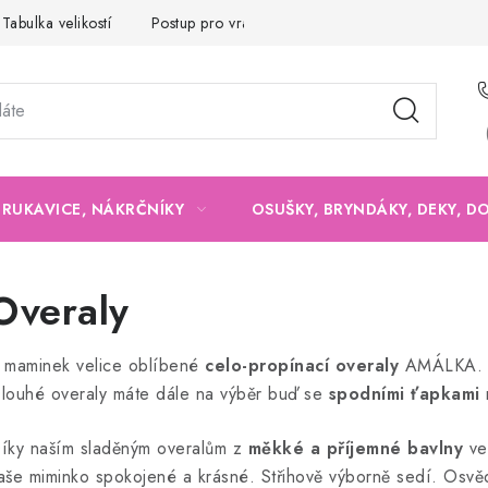
Tabulka velikostí
Postup pro vrácení a výměnu
Velkoobchod
, RUKAVICE, NÁKRČNÍKY
OSUŠKY, BRYNDÁKY, DEKY, D
Overaly
 maminek velice oblíbené
celo-propínací overaly
AMÁLKA. V
louhé overaly máte dále na výběr buď se
spodními ťapkami
íky naším sladěným overalům z
měkké a příjemné bavlny
ve
aše miminko spokojené a krásné. Střihově výborně sedí. Osvěd