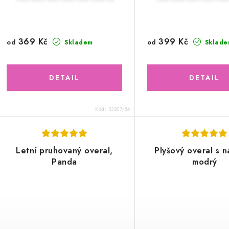
369 Kč
399 Kč
od
od
Skladem
Sklade
Kód:
33207/56
Letní pruhovaný overal,
Plyšový overal s n
Panda
modrý