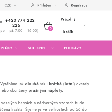
CZK
Obchodní podmínky
Podmínky ochrany osobních údajů
Přihlášení
Registrace
Prázdný
+420 774 222
226
NÁKUPNÍ
(po – pá: 7:00 – 16:00)
košík
KOŠÍK
OPLŇKY
SOFTSHELL
POUKAZY
KONTAKTY
yrábíme jak
dlouhé
tak i
krátké (letní)
overaly.
nebo ukončeny
pružnými náplety.
 veselých barvách a nádherných vzorech bude
čená kvalita. Šijeme je ve velikostech od 56 do