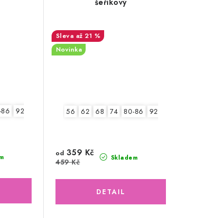
šeříkový
až 21 %
Novinka
-86
92-98
56
62
68
74
80-86
92-98
2.jakost v.62
359 Kč
od
m
Skladem
459 Kč