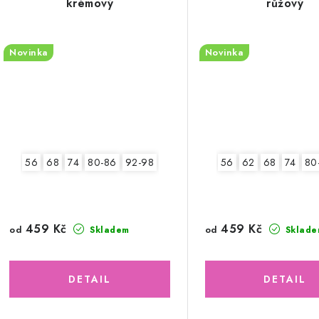
krémový
růžový
Novinka
Novinka
56
68
74
80-86
92-98
56
62
68
74
80
459 Kč
459 Kč
od
od
Skladem
Sklade