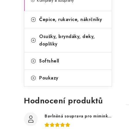
Komplety a soupravy
Čepice, rukavice, nákrčníky
Osušky, bryndáky, deky,
doplňky
Softshell
t
Poukazy
Hodnocení produktů
Bavlněná souprava pro miminko, zvířátka v lese