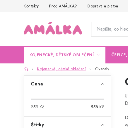
Přejít
Kontakty
Proč AMÁLKA?
Doprava a platba
na
obsah
KOJENECKÉ, DĚTSKÉ OBLEČENÍ
ČEPICE
Domů
Kojenecké, dětské oblečení
Overaly
P
Cena
o
U
s
D
259
Kč
558
Kč
t
D
r
Štítky
v