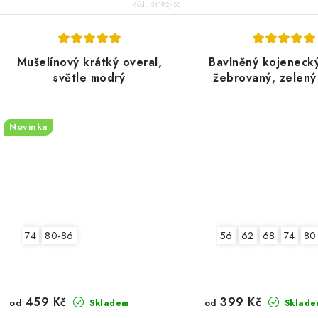
Kód:
34192/56
Mušelínový krátký overal,
Bavlněný kojenecký
světle modrý
žebrovaný, zelený
Novinka
74
80-86
56
62
68
74
80
459 Kč
399 Kč
od
od
Skladem
Sklade