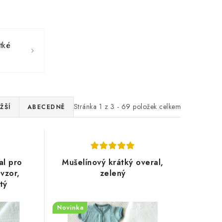
átké
Stránka
1
z
3
-
69
položek celkem
ŽŠÍ
ABECEDNĚ
al pro
Mušelínový krátký overal,
vzor,
zelený
tý
Novinka