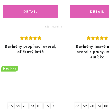
Kód:
34054/74
Bavlněný propínací overal,
Bavlněný tmavě 
oříškový latté
overal s pruhy, 
autíčko
Novinka
56
62
68
74
80
86
92
56
62
68
74
80