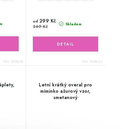
299 Kč
od
m
Skladem
369 Kč
Kód:
32355/56
Kód:
32298/2.J
áplety,
Letní krátký overal pro
miminko ažurový vzor,
smetanový