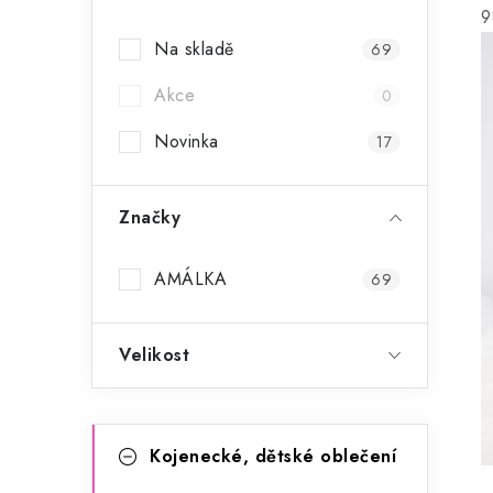
a
9
Na skladě
69
n
Akce
n
0
í
Novinka
17
p
Značky
a
n
AMÁLKA
69
e
l
Velikost
K
Přeskočit
Kojenecké, dětské oblečení
kategorie
a