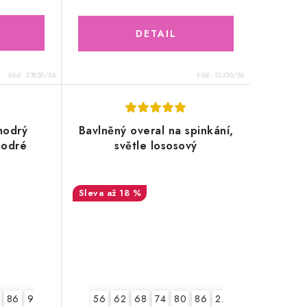
Kód:
33850/56
Kód:
33330/56
modrý
Bavlněný overal na spinkání,
modré
světle lososový
až 18 %
86
92
56
62
68
74
80
86
2.jakost v.56