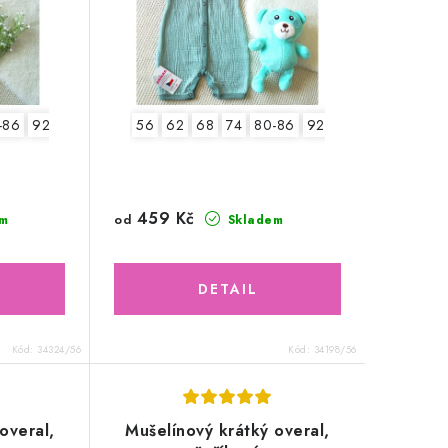
-86
92-98
56
62
68
74
80-86
92-98
459 Kč
od
m
Skladem
Kód:
34324/56
Kód:
34198/56
overal,
Mušelínový krátký overal,