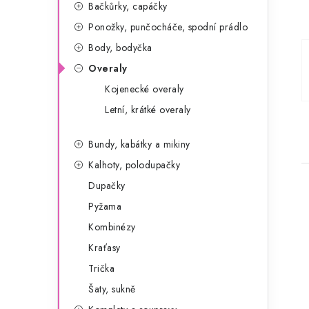
t
Bačkůrky, capáčky
Ponožky, punčocháče, spodní prádlo
e
Body, bodyčka
g
Overaly
o
Kojenecké overaly
r
Letní, krátké overaly
i
e
Bundy, kabátky a mikiny
Kalhoty, polodupačky
Dupačky
Pyžama
Kombinézy
Kraťasy
i
Trička
Šaty, sukně