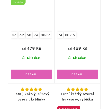
Novinka
56
62
68
74
80-86
92-98
74
80-86
479 Kč
459 Kč
od
od
Skladem
Skladem
Letní, krátký, růžový
Letní krátký overal
overal, květinky
tyrkysový, rybička
až 29 %