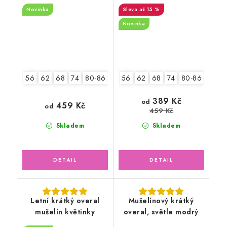
lodičkami
Novinka
až 15 %
Novinka
56
62
68
74
80-86
92-98
56
62
68
74
80-86
92-9
389 Kč
od
459 Kč
od
459 Kč
Skladem
Skladem
Letní krátký overal
Mušelínový krátký
mušelín květinky
overal, světle modrý