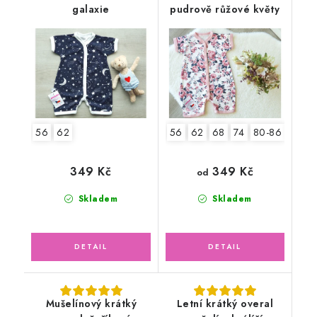
galaxie
pudrově růžové květy
56
62
56
62
68
74
80-86
92-9
349 Kč
349 Kč
od
Skladem
Skladem
Mušelínový krátký
Letní krátký overal