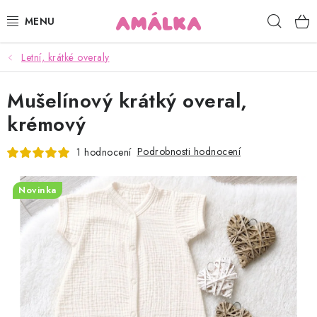
Přejít
Hleda
na
obsah
Letní, krátké overaly
KOJENECKÉ, DĚTSKÉ OBLEČENÍ
Mušelínový krátký overal,
ČEPICE, RUKAVICE, NÁKRČNÍKY
krémový
OSUŠKY, BRYNDÁKY, DEKY, DOPLŇKY
Podrobnosti hodnocení
1 hodnocení
SOFTSHELL
Novinka
POUKAZY
KONTAKTY
HODNOCENÍ OBCHODU