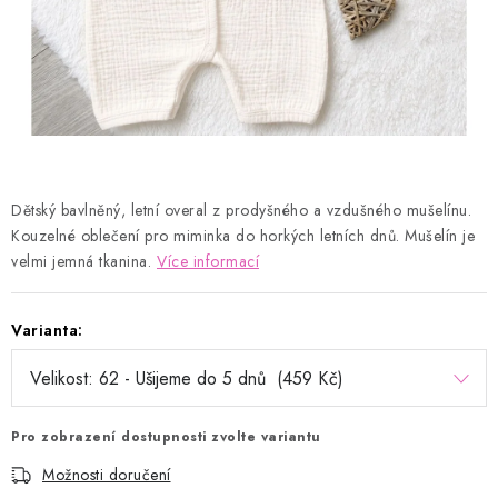
Kontakty
Proč AMÁLKA?
Doprava a platba
Tabulka velikostí
Postup pro vrácení a výměnu
Velkoobchod
Obchodní podmínky
Podmínky ochrany osobních údajů
Blog
Dětský bavlněný, letní overal z prodyšného a vzdušného mušelínu.
Kouzelné oblečení pro miminka do horkých letních dnů. Mušelín je
velmi jemná tkanina.
Více informací
Varianta:
Pro zobrazení dostupnosti zvolte variantu
Možnosti doručení