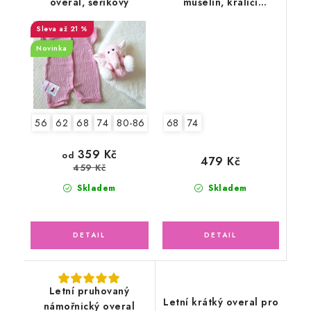
overal, šeříkový
mušelín, králíčí
holčička v letní
až 21 %
zahradě
Novinka
68
74
56
62
68
74
80-86
92-98
2.jakost v.62
359 Kč
od
479 Kč
459 Kč
Skladem
Skladem
Letní pruhovaný
Letní krátký overal pro
námořnický overal