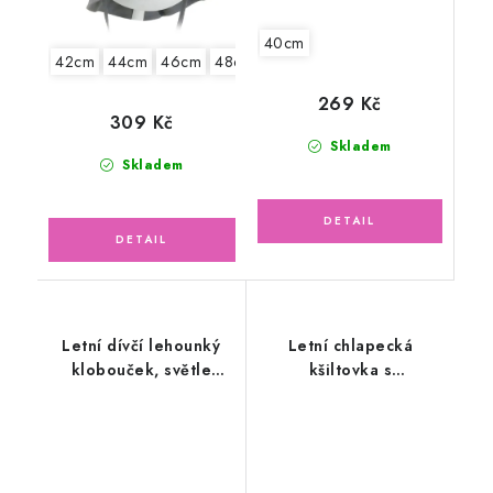
40cm
42cm
44cm
46cm
48cm
50cm
52cm
269 Kč
309 Kč
Skladem
Skladem
Letní dívčí lehounký
Letní chlapecká
klobouček, světle
kšiltovka s
fialová krempa
prodlouženým krytím
na krk, modrá