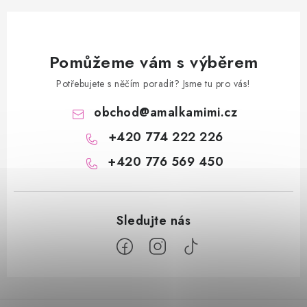
Pomůžeme vám s výběrem
Potřebujete s něčím poradit? Jsme tu pro vás!
obchod
@
amalkamimi.cz
+420 774 222 226
+420 776 569 450
Z
á