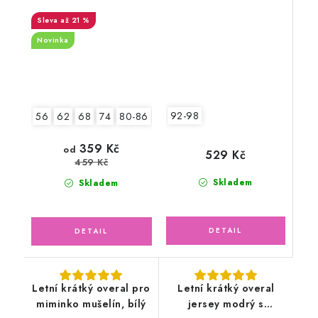
lososový
až 21 %
Novinka
92-98
56
62
68
74
80-86
92-98
2.jakost v.56-62
359 Kč
od
529 Kč
459 Kč
Skladem
Skladem
Letní krátký overal pro
Letní krátký overal
miminko mušelín, bílý
jersey modrý s