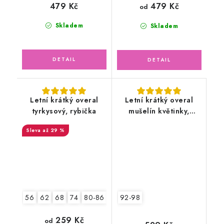
479 Kč
479 Kč
od
Skladem
Skladem
Letní krátký overal
Letní krátký overal
tyrkysový, rybička
mušelín květinky,
lososový
až 29 %
56
62
68
74
80-86
92-98
92-98
2.jakost v.56
259 Kč
od