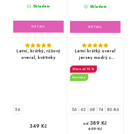
Skladem
Skladem
Letní, krátký, růžový
Letní krátký overal
overal, květinky
jersey modrý s
lodičkami
až 15 %
Novinka
56
56
62
68
74
80-86
92-9
389 Kč
od
349 Kč
459 Kč