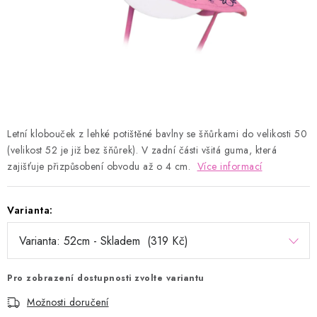
Kontakty
Proč AMÁLKA?
Doprava a platba
Tabulka velikostí
Postup pro vrácení a výměnu
Velkoobchod
Obchodní podmínky
Podmínky ochrany osobních údajů
Blog
Letní klobouček z lehké potištěné bavlny se šňůrkami do velikosti 50
(velikost 52 je již bez šňůrek). V zadní části všitá guma, která
zajišťuje přizpůsobení obvodu až o 4 cm.
Více informací
Varianta:
Pro zobrazení dostupnosti zvolte variantu
Možnosti doručení