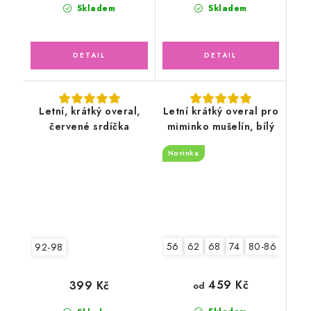
Skladem
Skladem
Letní, krátký overal,
Letní krátký overal pro
červené srdíčka
miminko mušelín, bílý
Novinka
56
62
68
74
80-86
92-9
92-98
459 Kč
399 Kč
od