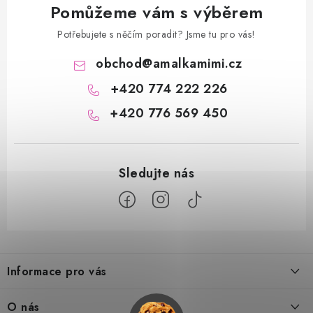
Pomůžeme vám s výběrem
Potřebujete s něčím poradit? Jsme tu pro vás!
obchod
@
amalkamimi.cz
+420 774 222 226
+420 776 569 450
Z
á
Informace pro vás
p
a
Doprava a platba
O nás