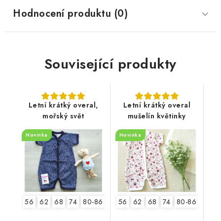
Hodnocení produktu (0)
Související produkty
Letní krátký overal,
Letní krátký overal
mořský svět
mušelín květinky
Novinka
Novinka
56
62
68
74
80-86
92-98
56
62
68
74
80-86
92-9