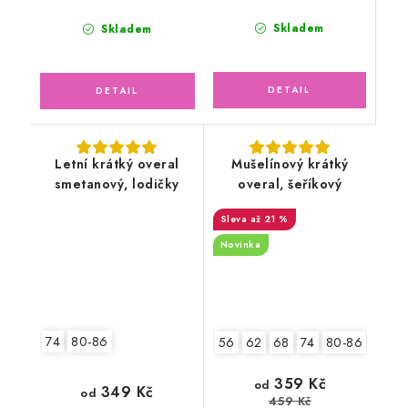
Skladem
Skladem
Letní krátký overal
Mušelínový krátký
smetanový, lodičky
overal, šeříkový
až 21 %
Novinka
74
80-86
56
62
68
74
80-86
92-9
359 Kč
od
349 Kč
od
459 Kč