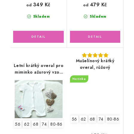
349 Kč
479 Kč
od
od
Skladem
Skladem
Mušelínový krátký
Letní krátký overal pro
overal, růžový
miminko ažurový vzor,
smetanový
Novinka
56
62
68
74
80-86
92-9
56
62
68
74
80-86