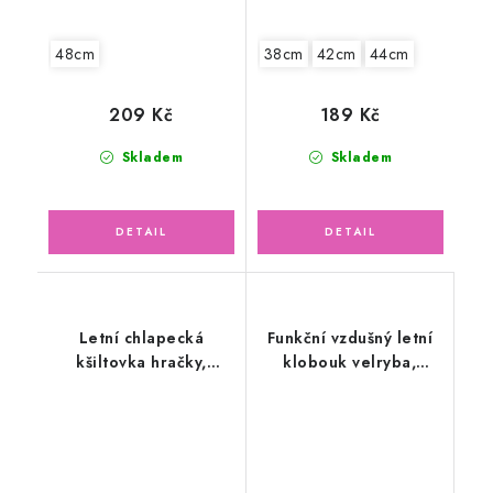
48cm
38cm
42cm
44cm
209 Kč
189 Kč
Skladem
Skladem
Letní chlapecká
Funkční vzdušný letní
kšiltovka hračky,
klobouk velryba,
modrá
modrý