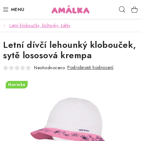
Přejít
Hleda
na
obsah
Letní kloboučky, kšiltovky, šátky
KOJENECKÉ, DĚTSKÉ OBLEČENÍ
Letní dívčí lehounký klobouček,
ČEPICE, RUKAVICE, NÁKRČNÍKY
sytě lososová krempa
OSUŠKY, BRYNDÁKY, DEKY, DOPLŇKY
Podrobnosti hodnocení
Neohodnoceno
SOFTSHELL
Novinka
POUKAZY
KONTAKTY
HODNOCENÍ OBCHODU