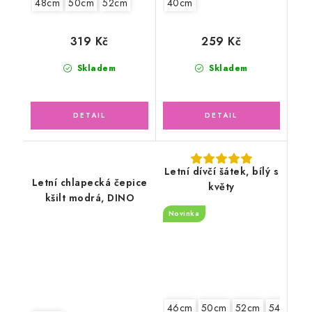
48cm
50cm
52cm
40cm
319 Kč
259 Kč
Skladem
Skladem
Letní dívčí šátek, bílý s
Letní chlapecká čepice
květy
kšilt modrá, DINO
Novinka
46cm
50cm
52cm
54cm