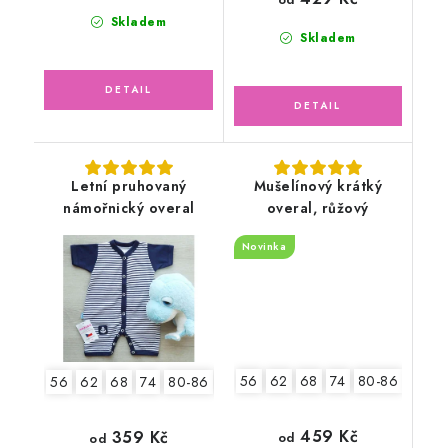
Skladem
Skladem
Letní pruhovaný
Mušelínový krátký
námořnický overal
overal, růžový
Novinka
56
62
68
74
80-86
92-9
56
62
68
74
80-86
92-98
459 Kč
359 Kč
od
od