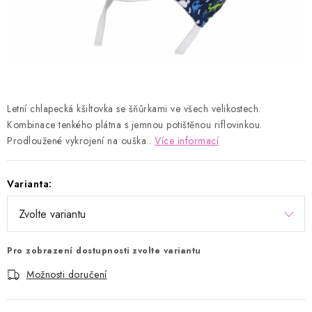
Kontakty
Proč AMÁLKA?
Doprava a platba
Tabulka velikostí
Postup pro vrácení a výměnu
Velkoobchod
Obchodní podmínky
Podmínky ochrany osobních údajů
Blog
Letní chlapecká kšiltovka se šňůrkami ve všech velikostech.
Kombinace tenkého plátna s jemnou potištěnou riflovinkou.
Prodloužené vykrojení na ouška..
Více informací
Varianta:
Pro zobrazení dostupnosti zvolte variantu
Možnosti doručení