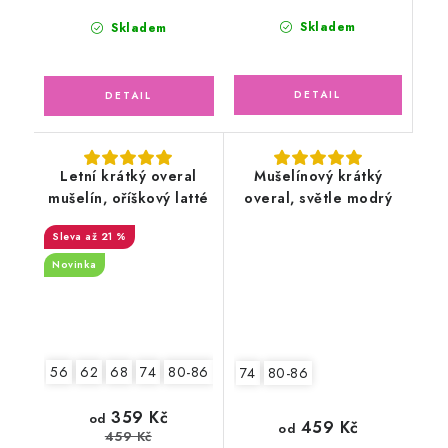
Skladem
Skladem
Letní krátký overal
Mušelínový krátký
mušelín, oříškový latté
overal, světle modrý
až 21 %
Novinka
56
62
68
74
80-86
92-98
2.jakost v.56-62
74
80-86
359 Kč
od
459 Kč
od
459 Kč