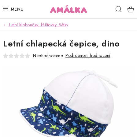
Přejít
Hleda
na
obsah
Letní kloboučky, kšiltovky, šátky
KOJENECKÉ, DĚTSKÉ OBLEČENÍ
Letní chlapecká čepice, dino
ČEPICE, RUKAVICE, NÁKRČNÍKY
Podrobnosti hodnocení
Neohodnoceno
OSUŠKY, BRYNDÁKY, DEKY, DOPLŇKY
SOFTSHELL
POUKAZY
KONTAKTY
HODNOCENÍ OBCHODU