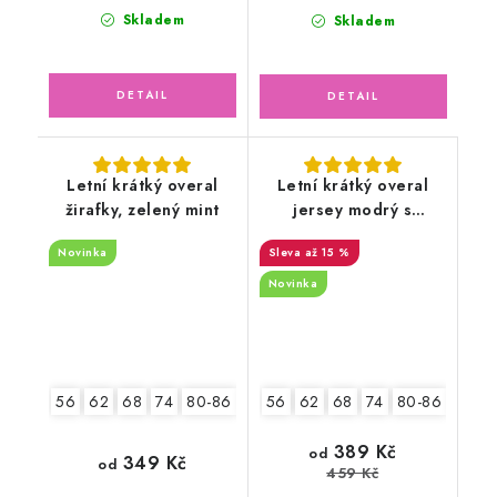
Skladem
Skladem
Letní krátký overal
Letní krátký overal
žirafky, zelený mint
jersey modrý s
lodičkami
Novinka
až 15 %
Novinka
56
62
68
74
80-86
92-98
56
62
68
74
80-86
92-9
389 Kč
od
349 Kč
od
459 Kč