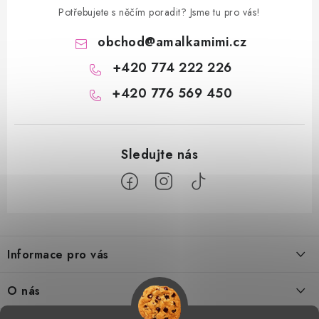
Potřebujete s něčím poradit? Jsme tu pro vás!
obchod
@
amalkamimi.cz
+420 774 222 226
+420 776 569 450
Z
á
Informace pro vás
p
a
Doprava a platba
O nás
t
Tabulka velikostí
Kontakty