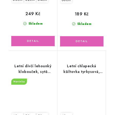
249 Kč
189 Kč
Skladem
Skladem
Letní dívčí lehounký
Letní chlapecká
klobouček, sytě
kšiltovka tyrkysová,
lososová krempa
autíčka
Novinka