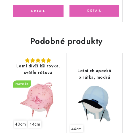
Podobné produkty
Letní dívčí kšiltovka,
Letní chlapecká
světle růžová
pirátka, modrá
Novinka
40cm
44cm
44cm