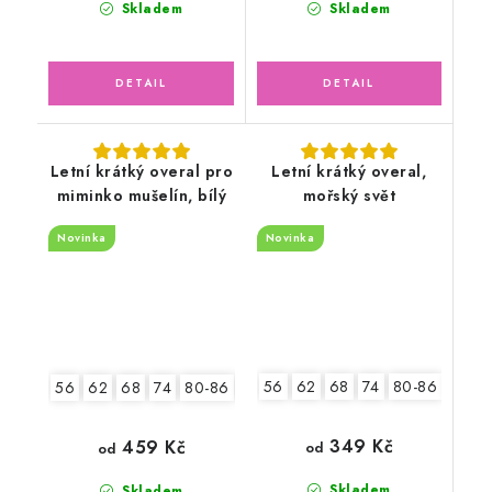
Skladem
Skladem
Letní krátký overal pro
Letní krátký overal,
miminko mušelín, bílý
mořský svět
Novinka
Novinka
56
62
68
74
80-86
92-9
56
62
68
74
80-86
92-98
349 Kč
459 Kč
od
od
Skladem
Skladem