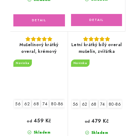
Mušelínový krátký
Letní krátký bílý overal
overal, krémový
mušelín, zvířátka
Novinka
Novinka
56
62
68
74
80-86
92-98
56
62
68
74
80-86
92-9
459 Kč
479 Kč
od
od
Skladem
Skladem