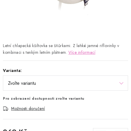
Kontakty
Proč AMÁLKA?
Doprava a platba
Tabulka velikostí
Postup pro vrácení a výměnu
Velkoobchod
Obchodní podmínky
Podmínky ochrany osobních údajů
Blog
Letní chlapecká kšiltovka se šňůrkami. Z lehké jemné riflovinky v
kombinaci s tenkým letním plátnem.
Více informací
Varianta:
Pro zobrazení dostupnosti zvolte variantu
Možnosti doručení