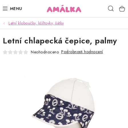
Přejít
Hleda
na
obsah
Letní kloboučky, kšiltovky, šátky
KOJENECKÉ, DĚTSKÉ OBLEČENÍ
Letní chlapecká čepice, palmy
ČEPICE, RUKAVICE, NÁKRČNÍKY
Podrobnosti hodnocení
Neohodnoceno
OSUŠKY, BRYNDÁKY, DEKY, DOPLŇKY
SOFTSHELL
POUKAZY
KONTAKTY
HODNOCENÍ OBCHODU