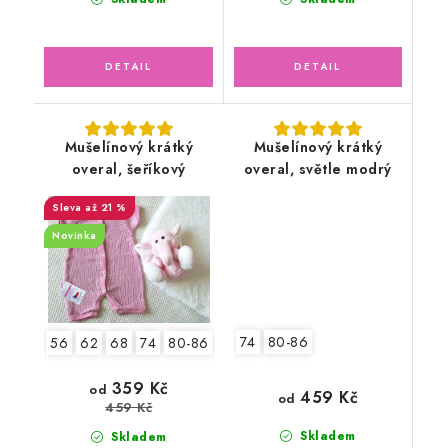
Mušelínový krátký
Mušelínový krátký
overal, šeříkový
overal, světle modrý
až 21 %
Novinka
74
80-86
56
62
68
74
80-86
92-98
2.jakost v.62
359 Kč
od
459 Kč
od
459 Kč
Skladem
Skladem