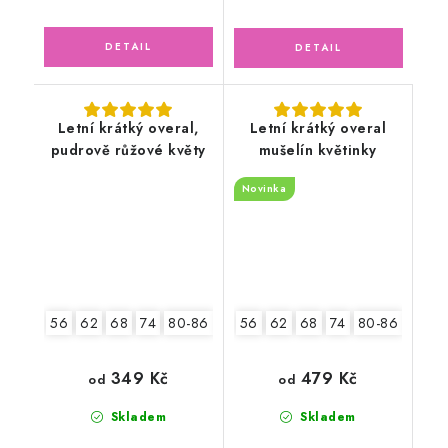
Letní krátký overal,
Letní krátký overal
pudrově růžové květy
mušelín květinky
Novinka
56
62
68
74
80-86
92-98
56
62
68
74
80-86
92-9
349 Kč
479 Kč
od
od
Skladem
Skladem