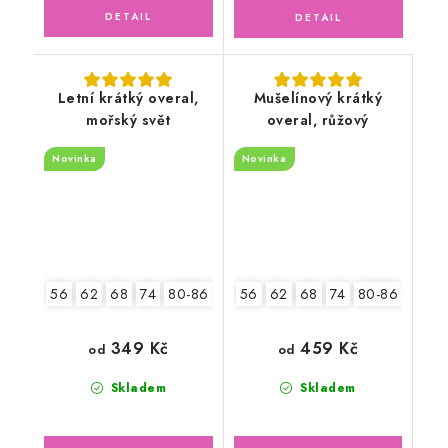
Letní krátký overal,
Mušelínový krátký
mořský svět
overal, růžový
Novinka
Novinka
56
62
68
74
80-86
92-98
56
62
68
74
80-86
92-9
349 Kč
459 Kč
od
od
Skladem
Skladem