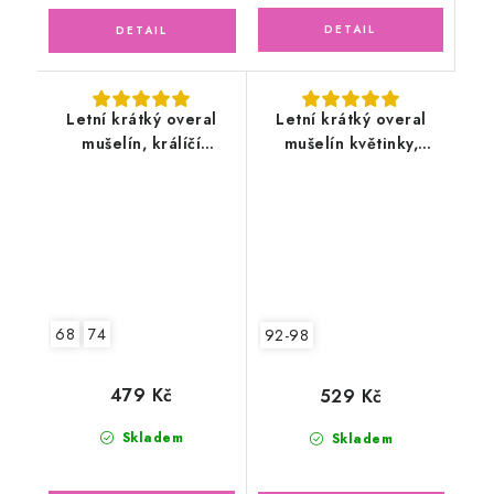
Letní krátký overal
Letní krátký overal
mušelín, králíčí
mušelín květinky,
holčička v letní
lososový
zahradě
68
74
92-98
479 Kč
529 Kč
Skladem
Skladem