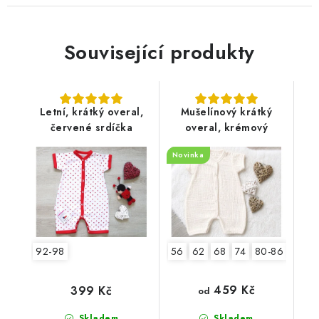
Související produkty
Letní, krátký overal,
Mušelínový krátký
červené srdíčka
overal, krémový
Novinka
92-98
56
62
68
74
80-86
92-9
459 Kč
399 Kč
od
Skladem
Skladem