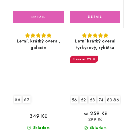
Letní, krátký overal,
Letní krátký overal
galaxie
tyrkysový, rybička
až 29 %
56
62
56
62
68
74
80-86
92-9
259 Kč
od
349 Kč
299 Kč
Skladem
Skladem