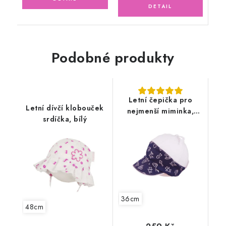
Podobné produkty
Letní čepička pro
Letní dívčí klobouček
nejmenší miminka,
srdíčka, bílý
modrá
36cm
48cm