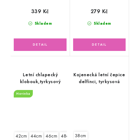
339 Kč
279 Kč
Skladem
Skladem
Letní chlapecký
Kojenecká letní čepice
klobouk,tyrkysový
delfínci, tyrkysová
Novinka
38cm
42cm
44cm
46cm
48cm
52cm