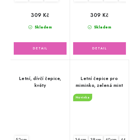
309 Kč
309 Kč
Skladem
Skladem
Letní, dívčí čepice,
Letní čepice pro
květy
miminko, zelená mint
Novinka
52cm
36cm
38cm
40cm
44cm