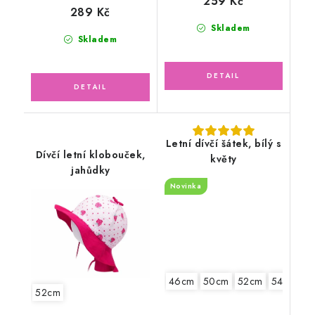
259 Kč
289 Kč
Skladem
Skladem
Letní dívčí šátek, bílý s
Dívčí letní klobouček,
květy
jahůdky
Novinka
46cm
50cm
52cm
54cm
52cm