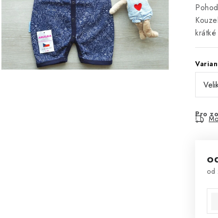
Pohodl
Kouzel
krátké
Varian
Pro zo
Mo
o
od
Mě