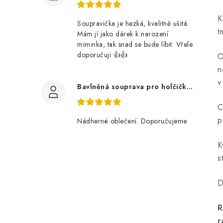
K
Soupravička je hezká, kvalitně ušitá.
t
Mám jí jako dárek k narození
miminka, tak snad se bude líbit. Vřele
doporučuji 👍👍
O
n
v
Bavlněná souprava pro holčičku, tmavé květy
C
p
Nádherné oblečení. Doporučujeme
K
s
D
r