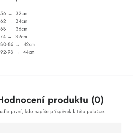
.56 → 32cm
.62 → 34cm
.68 → 36cm
.74 → 39cm
.80-86 → 42cm
.92-98 → 44cm
V
Hodnocení produktu (0)
ý
uďte první, kdo napíše příspěvek k této položce.
p