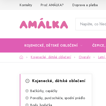
Přejít
Kontakty
Proč AMÁLKA?
Doprava a platba
na
obsah
KOJENECKÉ, DĚTSKÉ OBLEČENÍ
ČEPICE
Domů
Kojenecké, dětské oblečení
Overaly
Letní
P
K
Přeskočit
Kojenecké, dětské oblečení
kategorie
a
o
t
Bačkůrky, capáčky
s
Ponožky, punčocháče, spodní prádlo
e
t
Body, bodyčka