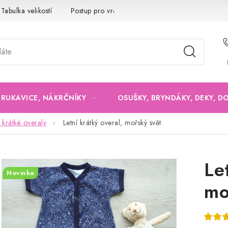
Tabulka velikostí
Postup pro vrácení a výměnu
Velkoobchod
, RUKAVICE, NÁKRČNÍKY
OSUŠKY, BRYNDÁKY, DEKY, D
, krátké overaly
Letní krátký overal, mořský svět
Le
Novinka
mo