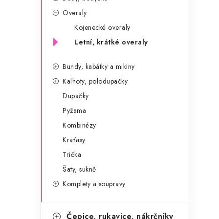
g
r
Overaly
o
Kojenecké overaly
a
r
Letní, krátké overaly
n
i
e
n
Bundy, kabátky a mikiny
Kalhoty, polodupačky
í
Dupačky
p
Pyžama
a
Kombinézy
Kraťasy
n
Trička
e
Šaty, sukně
l
Komplety a soupravy
Čepice, rukavice, nákrčníky