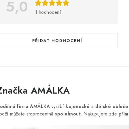
5,0
s
h
1 hodnocení
o
d
n
PŘIDAT HODNOCENÍ
o
c
e
n
Značka AMÁLKA
odinná firma AMÁLKA
vyrábí
kojenecké
a
dětské obleče
boží můžete stoprocentně
spolehnout.
Nakupujete zde
přím