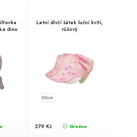
iltovka
Letní dívčí šátek luční kvítí,
ka dino
růžový
50cm
279 Kč
m
Skladem