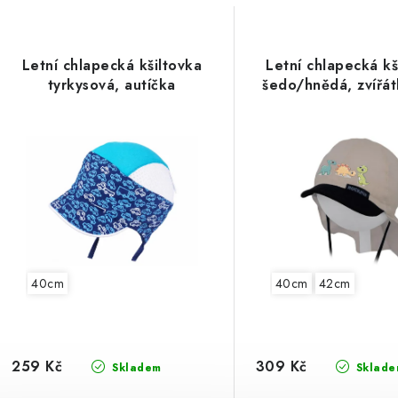
Letní chlapecká kšiltovka
Letní chlapecká kš
tyrkysová, autíčka
šedo/hnědá, zvířát
40cm
40cm
42cm
259 Kč
309 Kč
Skladem
Sklade