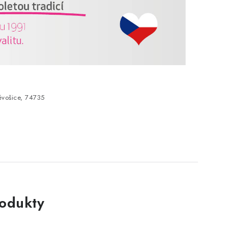
vošice, 74735
rodukty