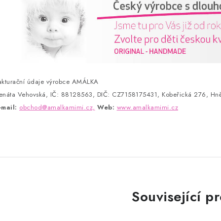
akturační údaje výrobce AMÁLKA
enáta Vehovská, IČ: 88128563, DIČ: CZ7158175431, Kobeřická 276, Hně
-mail:
obchod@amalkamimi.cz,
Web:
www.amalkamimi.cz
Související p