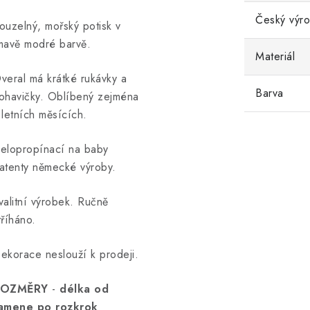
Český výr
ouzelný, mořský potisk v
mavě modré barvě.
Materiál
veral má krátké rukávky a
Barva
ohavičky. Oblíbený zejména
 letních měsících.
elopropínací na baby
atenty německé výroby.
valitní výrobek. Ručně
tříháno.
ekorace neslouží k prodeji.
ROZMĚRY
-
délka od
amene po rozkrok