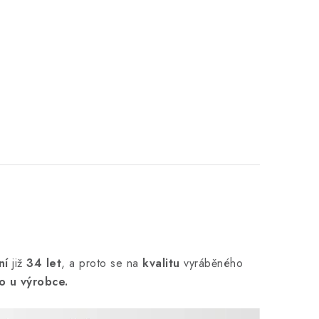
ní
již
34 let
,
a proto se na
kvalitu
vyráběného
o u výrobce.