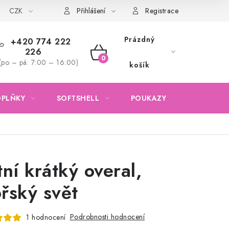
CZK
Obchodní podmínky
Podmínky ochrany osobních údajů
Přihlášení
Registrace
Prázdný
+420 774 222
226
NÁKUPNÍ
(po – pá: 7:00 – 16:00)
košík
KOŠÍK
OPLŇKY
SOFTSHELL
POUKAZY
KONTAKTY
tní krátký overal,
řský svět
Podrobnosti hodnocení
1 hodnocení