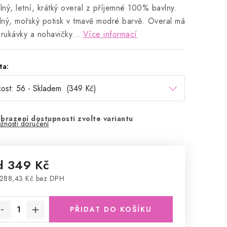
ný, letní, krátký overal z příjemné 100% bavlny.
ný, mořský potisk v tmavě modré barvě. Overal má
 rukávky a nohavičky...
Více informací
ta:
brazení dostupnosti zvolte variantu
žnosti doručení
d
349 Kč
288,43 Kč
bez DPH
rná cena:
PŘIDAT DO KOŠÍKU