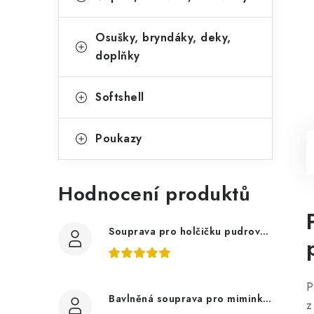
Osušky, bryndáky, deky,
doplňky
Softshell
Poukazy
Hodnocení produktů
Souprava pro holčičku pudrově růžová, ptáčci květy
P
Bavlněná souprava pro miminko, zvířátka v lese
z