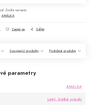
ží:
Zvolte variantu
:
AMÁLKA
k
Zeptat se
Sdílet
Související produkty
Podobné produkty
vé parametry
AMÁLKA
Letní, krátké overaly