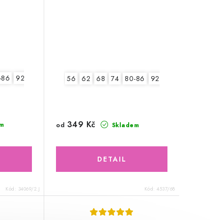
-86
92-98
2.jakost v.62
56
62
68
74
80-86
92-98
349 Kč
od
m
Skladem
Kód:
34069/2.J
Kód:
4537/68