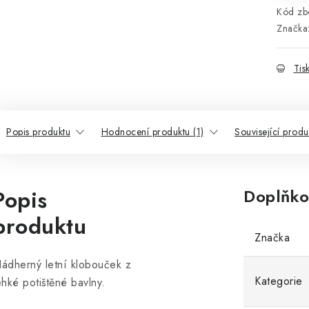
Kód zbo
Značka
Tis
Popis produktu
Hodnocení produktu (1)
Související produ
Popis
Doplňko
produktu
Značka
ádherný letní klobouček z
Kategorie
ehké potištěné bavlny.