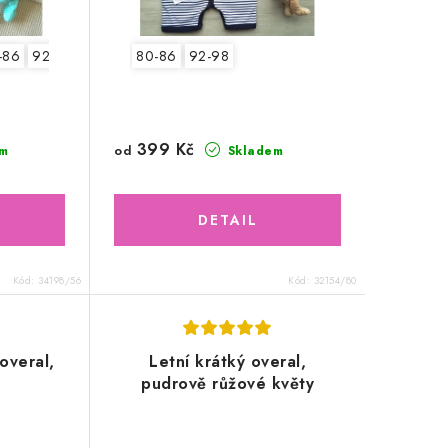
-86
92-98
80-86
92-98
399 Kč
od
m
Skladem
Kód:
34198/56
Kód:
32154/80
overal,
Letní krátký overal,
pudrově růžové květy