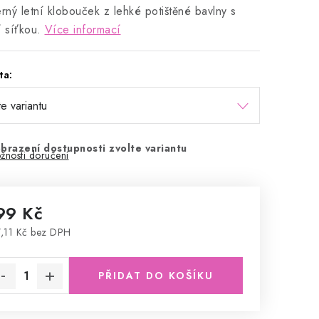
ný letní klobouček z lehké potištěné bavlny s
í síťkou.
Více informací
ta:
brazení dostupnosti zvolte variantu
žnosti doručení
99 Kč
,11 Kč bez DPH
rná cena:
PŘIDAT DO KOŠÍKU