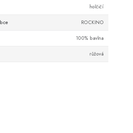
holčičí
obce
ROCKINO
100% bavlna
růžová