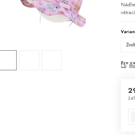
Nádher
větrac
Varian
Pro zo
Mo
2
247
Mě