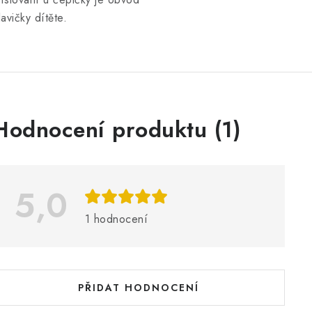
lavičky dítěte.
V
Hodnocení produktu (1)
ý
p
5,0
s
1 hodnocení
h
o
d
PŘIDAT HODNOCENÍ
n