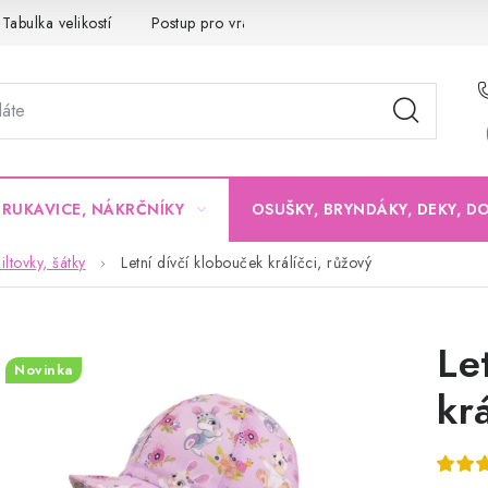
Tabulka velikostí
Postup pro vrácení a výměnu
Velkoobchod
, RUKAVICE, NÁKRČNÍKY
OSUŠKY, BRYNDÁKY, DEKY, D
iltovky, šátky
Letní dívčí klobouček králíčci, růžový
Le
Novinka
kr