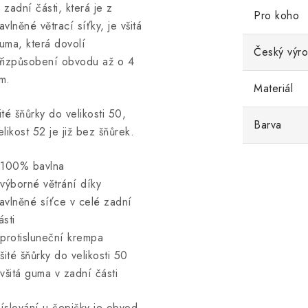
 zadní části, která je z
Pro koho
avlněné větrací síťky, je všitá
uma, která dovolí
Český výr
řizpůsobení obvodu až o 4
m.
Materiál
ité šňůrky do velikosti 50,
Barva
elikost 52 je již bez šňůrek.
 100% bavlna
 výborné větrání díky
avlněné síťce v celé zadní
ásti
 protisluneční krempa
 šité šňůrky do velikosti 50
 všitá guma v zadní části
íslování u čepičky je obvod