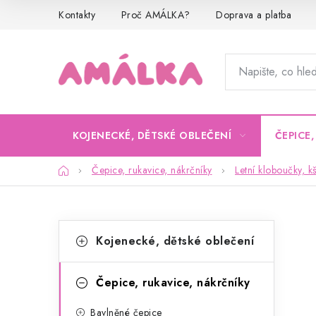
Přejít
Kontakty
Proč AMÁLKA?
Doprava a platba
na
obsah
KOJENECKÉ, DĚTSKÉ OBLEČENÍ
ČEPICE
Domů
Čepice, rukavice, nákrčníky
Letní kloboučky, kš
P
K
Přeskočit
Kojenecké, dětské oblečení
kategorie
a
o
t
s
Čepice, rukavice, nákrčníky
e
t
Bavlněné čepice