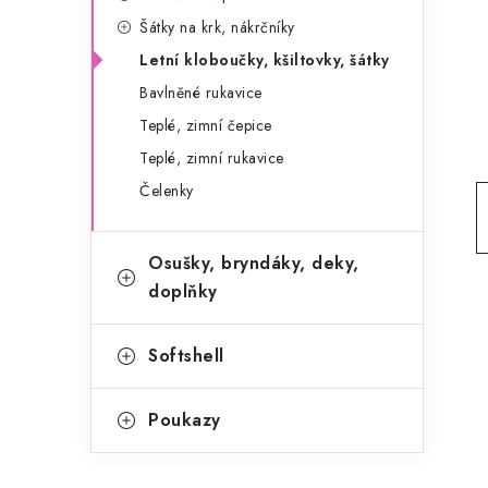
g
r
Šátky na krk, nákrčníky
o
Letní kloboučky, kšiltovky, šátky
a
r
Bavlněné rukavice
n
i
Teplé, zimní čepice
e
n
Teplé, zimní rukavice
í
Čelenky
p
Osušky, bryndáky, deky,
a
doplňky
n
e
Softshell
l
Poukazy