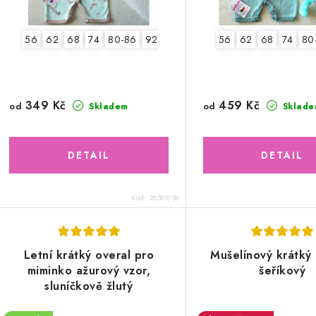
56
62
68
74
80-86
92-98
56
62
68
74
80
349 Kč
459 Kč
od
od
Skladem
Sklade
Kód:
28589/56
Letní krátký overal pro
Mušelínový krátký 
miminko ažurový vzor,
šeříkový
sluníčkově žlutý