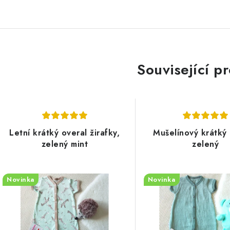
o
c
e
n
Související p
Letní krátký overal žirafky,
Mušelínový krátký 
zelený mint
zelený
Novinka
Novinka