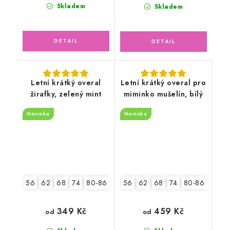
Skladem
Skladem
Letní krátký overal
Letní krátký overal pro
žirafky, zelený mint
miminko mušelín, bílý
Novinka
Novinka
56
62
68
74
80-86
92-98
56
62
68
74
80-86
92-9
349 Kč
459 Kč
od
od