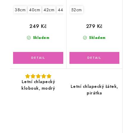
38cm
40cm
42cm
44cm
52cm
46cm
249 Kč
279 Kč
Skladem
Skladem
Letní chlapecký
Letní chlapecký šátek,
klobouk, modrý
pirátka