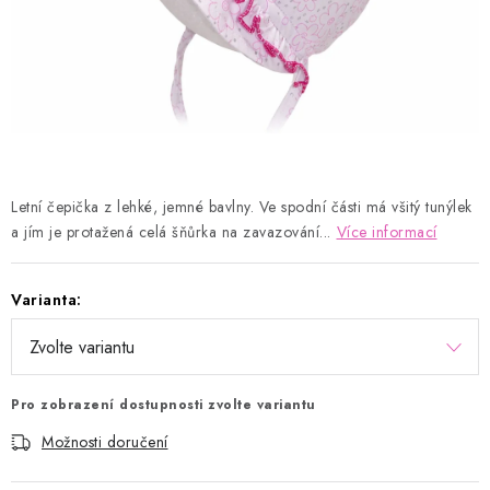
Kontakty
Proč AMÁLKA?
Doprava a platba
Tabulka velikostí
Postup pro vrácení a výměnu
Velkoobchod
Obchodní podmínky
Podmínky ochrany osobních údajů
Blog
Letní čepička z lehké, jemné bavlny. Ve spodní části má všitý tunýlek
a jím je protažená celá šňůrka na zavazování...
Více informací
Varianta:
Pro zobrazení dostupnosti zvolte variantu
Možnosti doručení