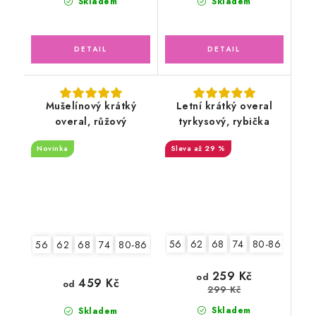
Skladem
Skladem
Mušelínový krátký
Letní krátký overal
overal, růžový
tyrkysový, rybička
Novinka
až 29 %
56
62
68
74
80-86
92-9
56
62
68
74
80-86
92-98
259 Kč
od
459 Kč
od
299 Kč
Skladem
Skladem