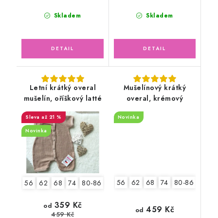
Skladem
Skladem
Letní krátký overal
Mušelínový krátký
mušelín, oříškový latté
overal, krémový
až 21 %
Novinka
Novinka
56
62
68
74
80-86
92-9
56
62
68
74
80-86
92-98
2.jakost v.56-62
359 Kč
od
459 Kč
od
459 Kč