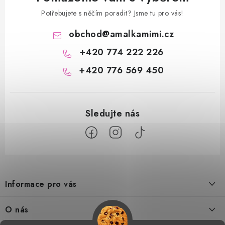
Potřebujete s něčím poradit? Jsme tu pro vás!
obchod
@
amalkamimi.cz
+420 774 222 226
+420 776 569 450
Z
á
Informace pro vás
p
a
Doprava a platba
O nás
t
Tabulka velikostí