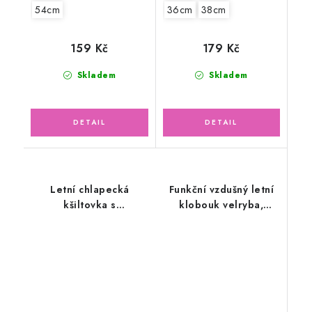
54cm
36cm
38cm
159 Kč
179 Kč
Skladem
Skladem
Letní chlapecká
Funkční vzdušný letní
kšiltovka s
klobouk velryba,
prodlouženým krytím
modrý
na krk, modrá