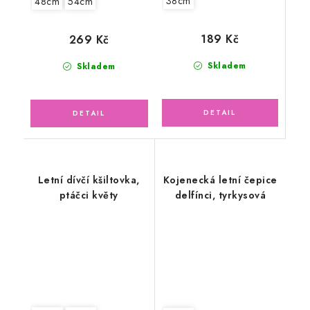
38cm
48cm
54cm
189 Kč
269 Kč
Skladem
Skladem
Letní dívčí kšiltovka,
Kojenecká letní čepice
ptáčci květy
delfínci, tyrkysová