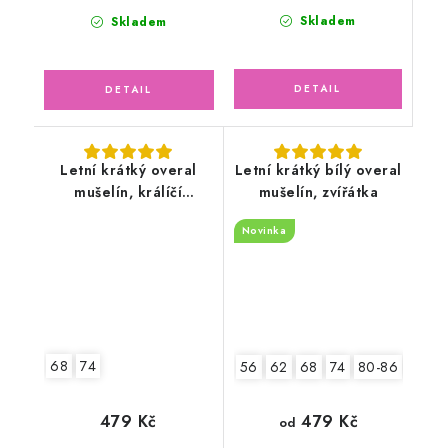
Skladem
Skladem
Letní krátký overal
Letní krátký bílý overal
mušelín, králíčí
mušelín, zvířátka
holčička v letní
Novinka
zahradě
68
74
56
62
68
74
80-86
92-9
479 Kč
479 Kč
od