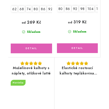
80
86
92
98
104
110
11
62
68
74
80
86
92
319 Kč
269 Kč
od
od
Skladem
Skladem
Mušelínové kalhoty s
Elastické rostoucí
náplety, oříškové latté
kalhoty teplákovina,
ptáčci
Novinka