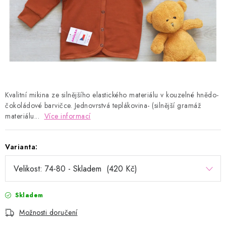
Kontakty
Proč AMÁLKA?
Doprava a platba
Tabulka velikostí
Postup pro vrácení a výměnu
Velkoobchod
Obchodní podmínky
Podmínky ochrany osobních údajů
Blog
Kvalitní mikina ze silnějšího elastického materiálu v kouzelné hnědo-
čokoládové barvičce. Jednovrstvá teplákovina- (silnější gramáž
materiálu...
Více informací
Varianta:
Skladem
Možnosti doručení