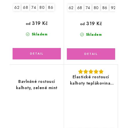
62
68
74
80
86
62
68
74
80
86
92
98
319 Kč
319 Kč
od
od
Skladem
Skladem
Elastické rostoucí
Bavlněné rostoucí
kalhoty teplákovina,
kalhoty, zelené mint
zvířátka s balónky