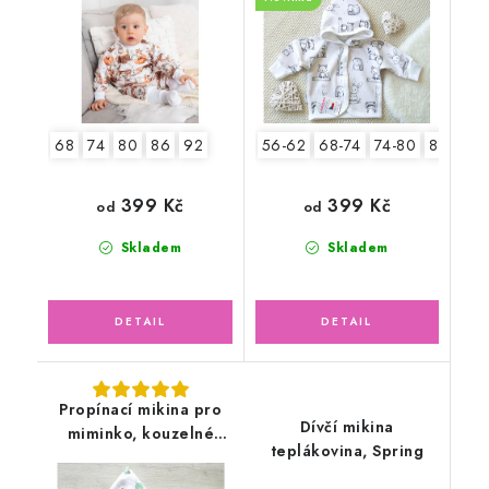
68
74
80
86
92
56-62
68-74
74-80
80-86
399 Kč
399 Kč
od
od
Skladem
Skladem
Propínací mikina pro
Dívčí mikina
miminko, kouzelné
teplákovina, Spring
hračky