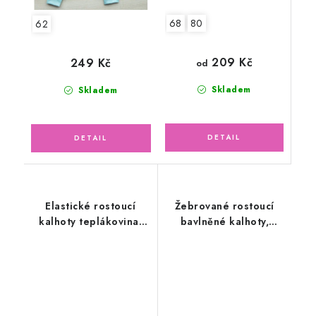
68
80
62
209 Kč
249 Kč
od
Skladem
Skladem
Elastické rostoucí
Žebrované rostoucí
kalhoty teplákovina,
bavlněné kalhoty,
koukající zvířátka
zelené mojito