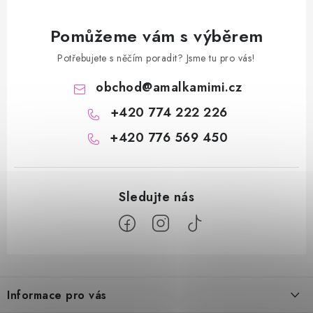
Pomůžeme vám s výběrem
Potřebujete s něčím poradit? Jsme tu pro vás!
obchod
@
amalkamimi.cz
+420 774 222 226
+420 776 569 450
Z
á
Informace pro vás
p