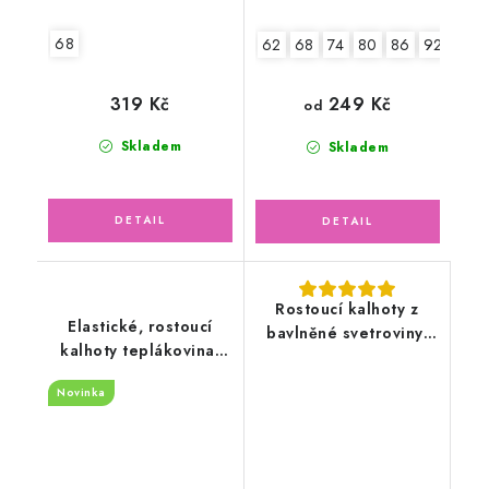
68
62
68
74
80
86
92
319 Kč
249 Kč
od
Skladem
Skladem
Rostoucí kalhoty z
Elastické, rostoucí
bavlněné svetroviny,
kalhoty teplákovina,
růžové
světle šedé
Novinka