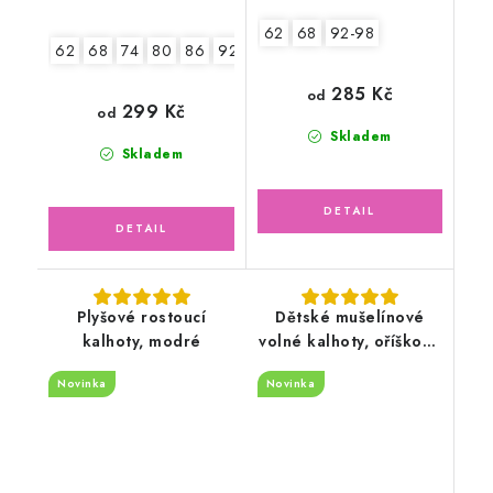
62
68
92-98
62
68
74
80
86
92-98
104
285 Kč
od
299 Kč
od
Skladem
Skladem
Plyšové rostoucí
Dětské mušelínové
kalhoty, modré
volné kalhoty, oříškové
latté
Novinka
Novinka