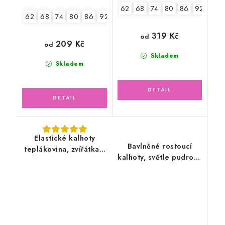
62
68
74
80
86
92
98
62
68
74
80
86
92
98
319 Kč
od
209 Kč
od
Skladem
Skladem
Elastické kalhoty
Bavlněné rostoucí
teplákovina, zvířátka v
kalhoty, světle pudrově
lese
růžové