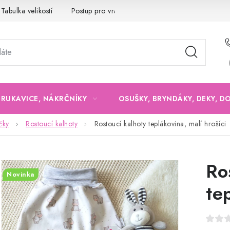
Tabulka velikostí
Postup pro vrácení a výměnu
Velkoobchod
, RUKAVICE, NÁKRČNÍKY
OSUŠKY, BRYNDÁKY, DEKY, D
čky
Rostoucí kalhoty
Rostoucí kalhoty teplákovina, malí hrošíci
Ro
Novinka
te