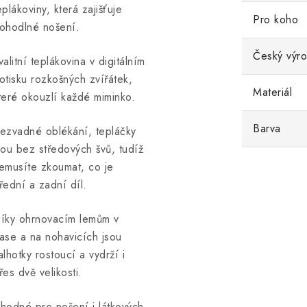
eplákoviny, která zajišťuje
Pro koho
ohodlné nošení.
Český výr
valitní teplákovina v digitálním
otisku rozkošných zvířátek,
Materiál
teré okouzlí každé miminko.
Barva
ezvadné oblékání, tepláčky
sou bez středových švů, tudíž
emusíte zkoumat, co je
řední a zadní díl.
íky ohrnovacím lemům v
ase a na nohavicích jsou
alhotky rostoucí a vydrží i
řes dvě velikosti.
hodné pro nošení i látkových