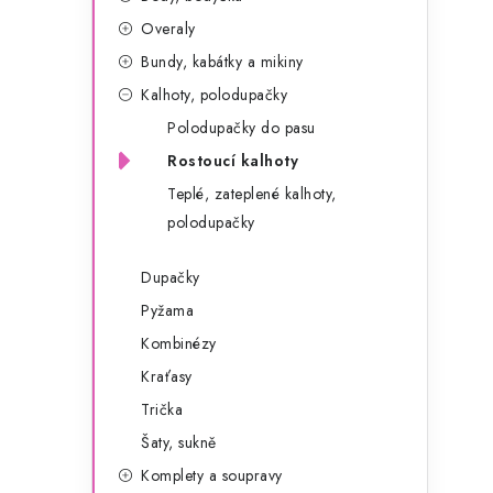
g
r
Overaly
o
Bundy, kabátky a mikiny
a
r
Kalhoty, polodupačky
n
i
Polodupačky do pasu
e
n
Rostoucí kalhoty
í
Teplé, zateplené kalhoty,
polodupačky
p
a
Dupačky
Pyžama
n
Kombinézy
e
Kraťasy
l
Trička
Šaty, sukně
Komplety a soupravy