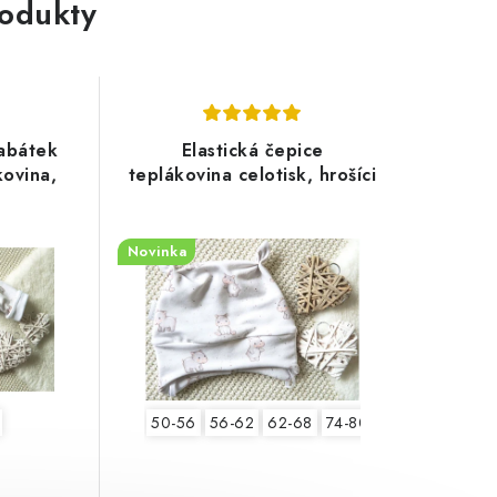
rodukty
kabátek
Elastická čepice
ovina,
teplákovina celotisk, hrošíci
Novinka
50-56
56-62
62-68
74-80
80-86