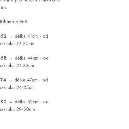
len.
tříháno ručně.
.62
→ délka 41cm - od
ozkroku 19-20cm
.68
→ délka 44cm - od
ozkroku 21-22cm
.74
→ délka 47cm - od
ozkroku 24-25cm
.80
→ délka 52cm - od
ozkroku 29-30cm