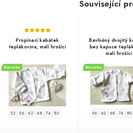
Související p
Propínací kabátek
Bavlněný dvojitý 
teplákovina, malí hrošíci
bez kapuce teplák
malí hrošíci
Novinka
Novinka
52
56
62
68
74
80
56
62
68
74
80