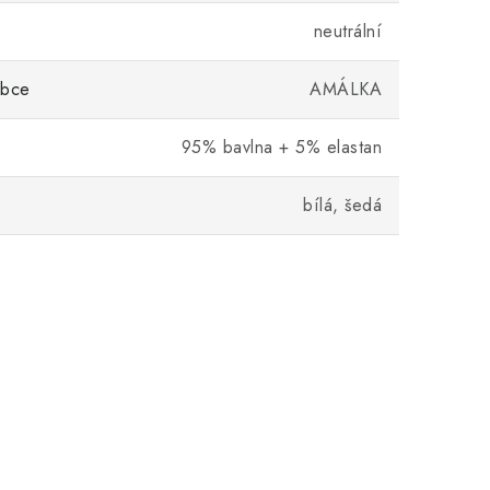
neutrální
obce
AMÁLKA
95% bavlna + 5% elastan
bílá, šedá