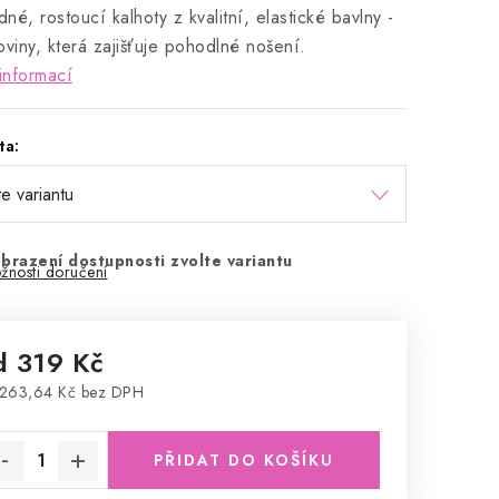
né, rostoucí kalhoty z kvalitní, elastické bavlny -
oviny, která zajišťuje pohodlné nošení.
informací
ta:
brazení dostupnosti zvolte variantu
žnosti doručení
d
319 Kč
263,64 Kč
bez DPH
rná cena:
PŘIDAT DO KOŠÍKU