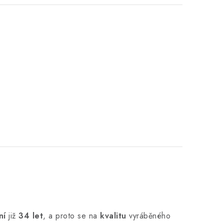
ní
již
34 let
,
a proto se na
kvalitu
vyráběného