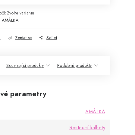
ží:
Zvolte variantu
:
AMÁLKA
k
Zeptat se
Sdílet
Související produkty
Podobné produkty
vé parametry
AMÁLKA
Rostoucí kalhoty