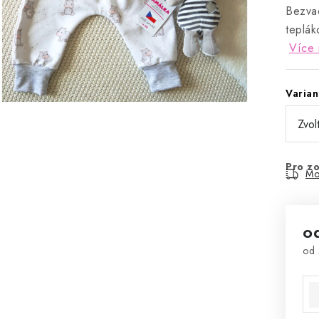
Bezvad
teplák
Více 
Varian
Pro zo
Mo
o
od
Mě