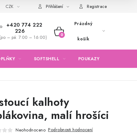
CZK
Obchodní podmínky
Podmínky ochrany osobních údajů
Přihlášení
Registrace
Prázdný
+420 774 222
226
NÁKUPNÍ
(po – pá: 7:00 – 16:00)
košík
KOŠÍK
OPLŇKY
SOFTSHELL
POUKAZY
KONTAKTY
stoucí kalhoty
plákovina, malí hrošíci
Podrobnosti hodnocení
Neohodnoceno