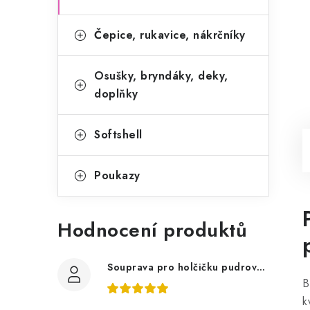
Čepice, rukavice, nákrčníky
Osušky, bryndáky, deky,
doplňky
Softshell
Poukazy
Hodnocení produktů
Souprava pro holčičku pudrově růžová, ptáčci květy
B
k