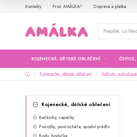
Přejít
Kontakty
Proč AMÁLKA?
Doprava a platba
na
obsah
KOJENECKÉ, DĚTSKÉ OBLEČENÍ
ČEPICE
Domů
Kojenecké, dětské oblečení
Kalhoty, polodupa
P
K
Přeskočit
Kojenecké, dětské oblečení
kategorie
a
o
t
Bačkůrky, capáčky
s
Ponožky, punčocháče, spodní prádlo
e
t
Body, bodyčka