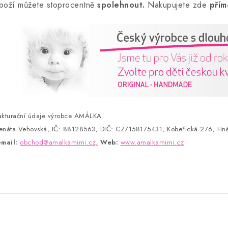
boží můžete stoprocentně
spolehnout.
Nakupujete zde
přím
akturační údaje výrobce AMÁLKA
enáta Vehovská, IČ: 88128563, DIČ: CZ7158175431, Kobeřická 276, Hně
-mail:
obchod@amalkamimi.cz,
Web:
www.amalkamimi.cz