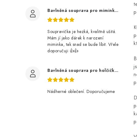
t
Bavlněná souprava pro miminko, zvířátka v lese
p
K
Soupravička je hezká, kvalitně ušitá.
p
Mám jí jako dárek k narození
k
miminka, tak snad se bude líbit. Vřele
doporučuji 👍👍
B
j
Bavlněná souprava pro holčičku, tmavé květy
n
p
Nádherné oblečení. Doporučujeme
D
p
k
p
V