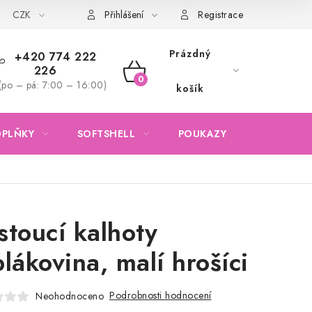
CZK
Obchodní podmínky
Podmínky ochrany osobních údajů
Přihlášení
Registrace
Prázdný
+420 774 222
226
NÁKUPNÍ
(po – pá: 7:00 – 16:00)
košík
KOŠÍK
OPLŇKY
SOFTSHELL
POUKAZY
KONTAKTY
stoucí kalhoty
plákovina, malí hrošíci
Podrobnosti hodnocení
Neohodnoceno