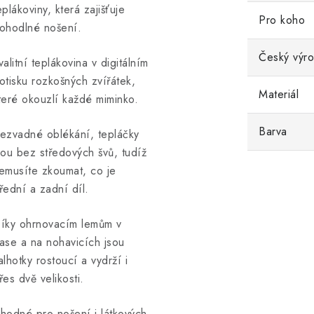
eplákoviny, která zajišťuje
Pro koho
ohodlné nošení.
Český výr
valitní teplákovina v digitálním
otisku rozkošných zvířátek,
Materiál
teré okouzlí každé miminko.
Barva
ezvadné oblékání, tepláčky
sou bez středových švů, tudíž
emusíte zkoumat, co je
řední a zadní díl.
íky ohrnovacím lemům v
ase a na nohavicích jsou
alhotky rostoucí a vydrží i
řes dvě velikosti.
hodné pro nošení i látkových