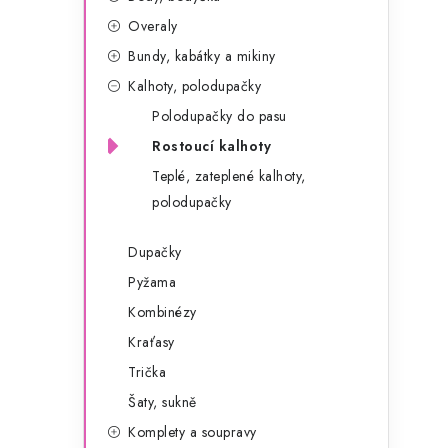
g
r
Overaly
o
Bundy, kabátky a mikiny
a
r
Kalhoty, polodupačky
n
i
Polodupačky do pasu
e
n
Rostoucí kalhoty
í
Teplé, zateplené kalhoty,
polodupačky
p
a
Dupačky
Pyžama
n
Kombinézy
e
Kraťasy
l
Trička
Šaty, sukně
Komplety a soupravy