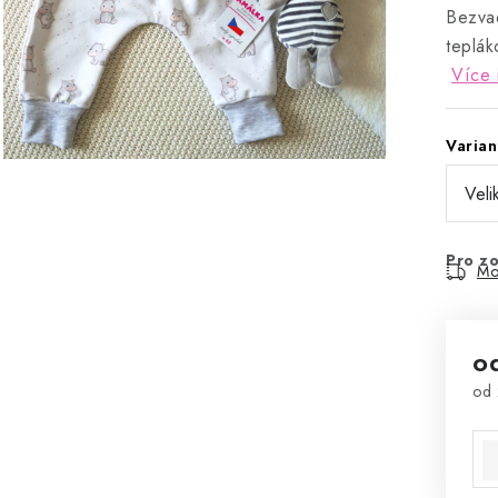
Bezvad
teplák
Více 
Varian
Pro zo
Mo
o
od
Mě