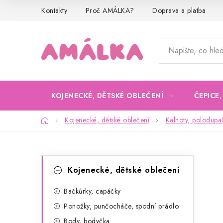
Přejít
Kontakty
Proč AMÁLKA?
Doprava a platba
na
obsah
KOJENECKÉ, DĚTSKÉ OBLEČENÍ
ČEPICE
Domů
Kojenecké, dětské oblečení
Kalhoty, polodupa
P
K
Přeskočit
Kojenecké, dětské oblečení
kategorie
a
o
t
Bačkůrky, capáčky
s
Ponožky, punčocháče, spodní prádlo
e
t
Body, bodyčka