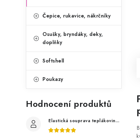
Čepice, rukavice, nákrčníky
Osušky, bryndáky, deky,
doplňky
Softshell
Poukazy
Hodnocení produktů
Elastická souprava teplákovina tmavě šedá, bagry
B
k