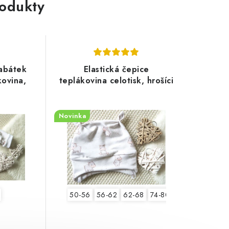
rodukty
kabátek
Elastická čepice
ovina,
teplákovina celotisk, hrošíci
Novinka
50-56
56-62
62-68
74-80
80-86