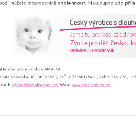
boží můžete stoprocentně
spolehnout.
Nakupujete zde
přím
akturační údaje výrobce AMÁLKA
enáta Vehovská, IČ: 88128563, DIČ: CZ7158175431, Kobeřická 276, Hně
-mail:
obchod@amalkamimi.cz,
Web:
www.amalkamimi.cz