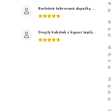
t
Bavlněné žebrované dupačky, zelené mojito
p
K
p
Dvojitý kabátek s kapucí teplákovina, auta
k
B
j
n
p
D
p
k
p
V