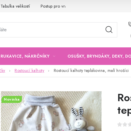
Tabulka velikostí
Postup pro vrácení a výměnu
Velkoobchod
, RUKAVICE, NÁKRČNÍKY
OSUŠKY, BRYNDÁKY, DEKY, D
čky
Rostoucí kalhoty
Rostoucí kalhoty teplákovina, malí hrošíci
Ro
Novinka
te