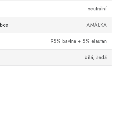
neutrální
obce
AMÁLKA
95% bavlna + 5% elastan
bílá, šedá