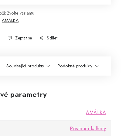
ží:
Zvolte variantu
:
AMÁLKA
k
Zeptat se
Sdílet
Související produkty
Podobné produkty
vé parametry
AMÁLKA
Rostoucí kalhoty