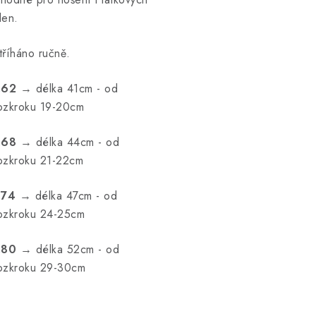
len.
tříháno ručně.
.62
→ délka 41cm - od
ozkroku 19-20cm
.68
→ délka 44cm - od
ozkroku 21-22cm
.74
→ délka 47cm - od
ozkroku 24-25cm
.80
→ délka 52cm - od
ozkroku 29-30cm