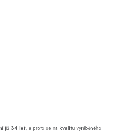
ní
již
34 let
,
a proto se na
kvalitu
vyráběného