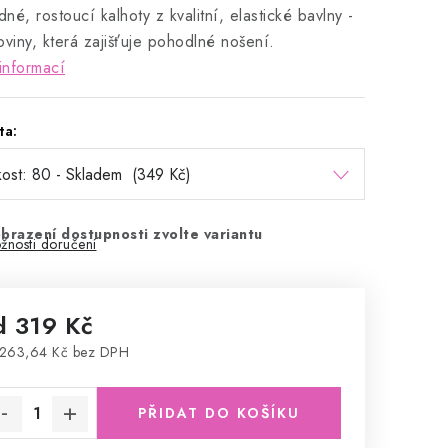
né, rostoucí kalhoty z kvalitní, elastické bavlny -
oviny, která zajišťuje pohodlné nošení.
informací
ta:
brazení dostupnosti zvolte variantu
žnosti doručení
d
319 Kč
263,64 Kč
bez DPH
rná cena:
PŘIDAT DO KOŠÍKU