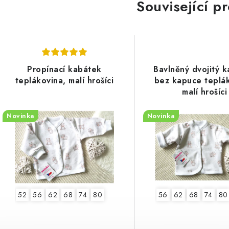
Související p
Propínací kabátek
Bavlněný dvojitý 
teplákovina, malí hrošíci
bez kapuce teplák
malí hrošíci
Novinka
Novinka
52
56
62
68
74
80
56
62
68
74
80