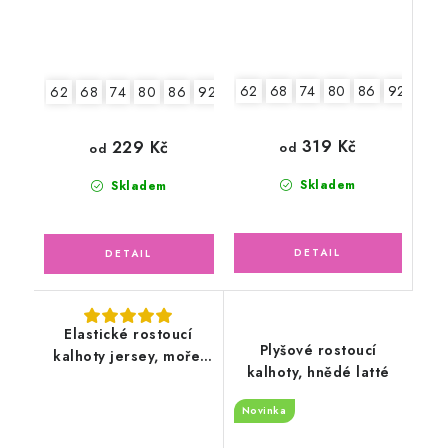
62
68
74
80
86
92
98
62
68
74
80
86
92
98
104
319 Kč
229 Kč
od
od
Skladem
Skladem
Elastické rostoucí
Plyšové rostoucí
kalhoty jersey, moře,
kalhoty, hnědé latté
lodičky
Novinka