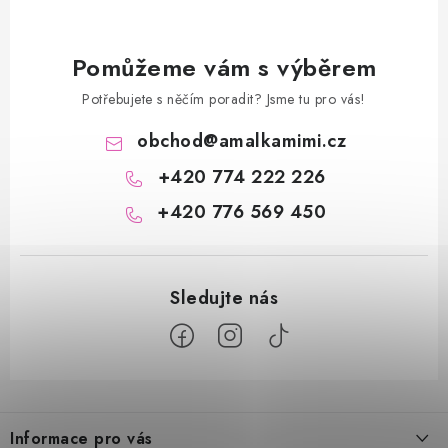
Pomůžeme vám s výběrem
Potřebujete s něčím poradit? Jsme tu pro vás!
obchod
@
amalkamimi.cz
+420 774 222 226
+420 776 569 450
Z
á
Informace pro vás