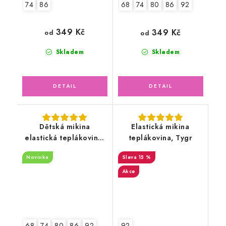
74
86
68
74
80
86
92
349 Kč
349 Kč
od
od
Skladem
Skladem
Dětská mikina
Elastická mikina
elastická teplákovina,
teplákovina, Tygr
bagry
Novinka
15 %
Akce
68
74
80
86
92
92