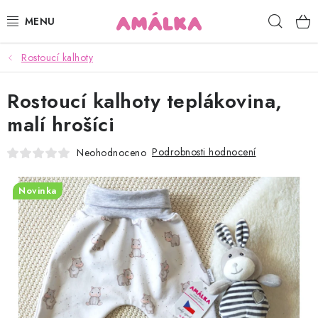
Přejít
Hleda
na
obsah
Rostoucí kalhoty
KOJENECKÉ, DĚTSKÉ OBLEČENÍ
Rostoucí kalhoty teplákovina,
ČEPICE, RUKAVICE, NÁKRČNÍKY
malí hrošíci
OSUŠKY, BRYNDÁKY, DEKY, DOPLŇKY
Podrobnosti hodnocení
Neohodnoceno
SOFTSHELL
Novinka
POUKAZY
KONTAKTY
HODNOCENÍ OBCHODU