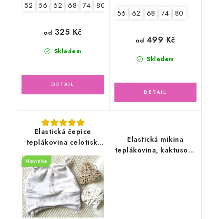
52
56
62
68
74
80
56
62
68
74
80
325 Kč
od
499 Kč
od
Skladem
Skladem
Elastická čepice
Elastická mikina
teplákovina celotisk,
teplákovina, kaktusově
hrošíci
zelená
Novinka