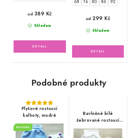
68
74
80
86
92
389 Kč
od
299 Kč
od
Skladem
Skladem
Podobné produkty
Plyšové rostoucí
Bavlněné bílé
kalhoty, modré
žebrované rostoucí
kalhoty, sanitka
Novinka