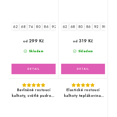
62
68
74
80
86
92
98
62
104
68
80
86
92
98
104
299 Kč
319 Kč
od
od
Skladem
Skladem
Bavlněné rostoucí
Elastické rostoucí
kalhoty, světlé pudrové
kalhoty teplákovina,
květy
ptáčci