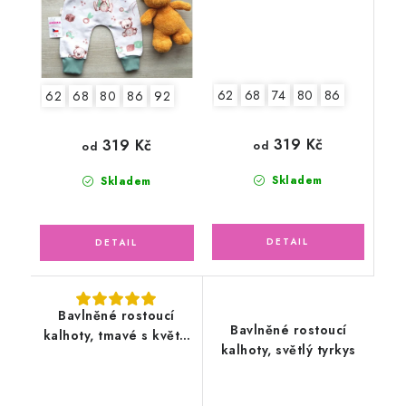
62
68
74
80
86
62
68
80
86
92
319 Kč
319 Kč
od
od
Skladem
Skladem
Bavlněné rostoucí
Bavlněné rostoucí
kalhoty, tmavé s květy,
kalhoty, světlý tyrkys
pudrově růžové