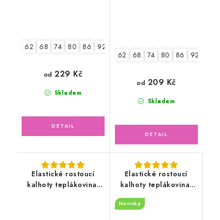
62
68
74
80
86
92
98
104
62
68
74
80
86
92
229 Kč
od
209 Kč
od
Skladem
Skladem
Elastické rostoucí
Elastické rostoucí
kalhoty teplákovina,
kalhoty teplákovina,
hnědé
Auta
Novinka