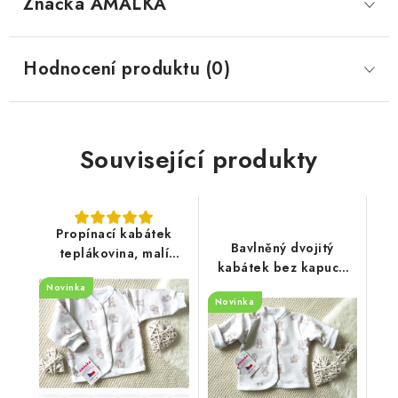
Značka
 AMÁLKA
Hodnocení produktu (0)
Související produkty
Propínací kabátek
Bavlněný dvojitý
teplákovina, malí
kabátek bez kapuce
hrošíci
teplákovina, malí
Novinka
Novinka
hrošíci