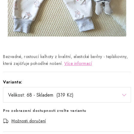
Kontakty
Proč AMÁLKA?
Doprava a platba
Tabulka velikostí
Postup pro vrácení a výměnu
Velkoobchod
Obchodní podmínky
Podmínky ochrany osobních údajů
Blog
Bezvadné, rostoucí kalhoty z kvalitní, elastické bavlny - teplákoviny,
která zajišťuje pohodlné nošení.
Více informací
Varianta:
Pro zobrazení dostupnosti zvolte variantu
Možnosti doručení