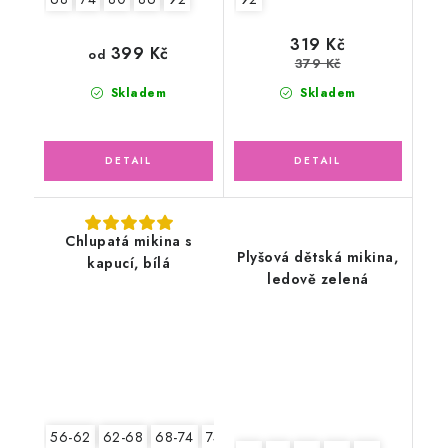
319 Kč
399 Kč
od
379 Kč
Skladem
Skladem
Chlupatá mikina s
Plyšová dětská mikina,
kapucí, bílá
ledově zelená
56-62
62-68
68-74
74-80