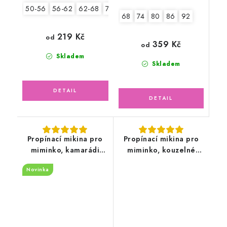
50-56
56-62
62-68
74-80
80-86
68
74
80
86
92
219 Kč
od
359 Kč
od
Skladem
Skladem
Propínací mikina pro
Propínací mikina pro
miminko, kamarádi
miminko, kouzelné
zvířátka
hračky
Novinka