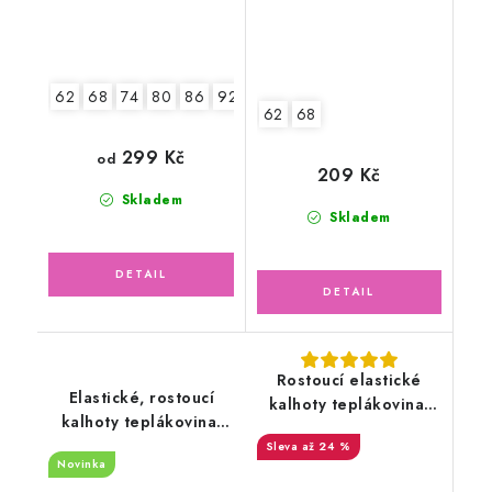
62
68
74
80
86
92
98
104
62
68
299 Kč
od
209 Kč
Skladem
Skladem
Rostoucí elastické
Elastické, rostoucí
kalhoty teplákovina,
kalhoty teplákovina,
sytě růžové pink
světle šedé
až 24 %
Novinka