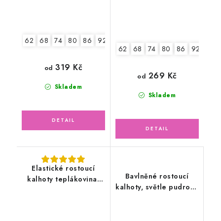
62
68
74
80
86
92
98
62
68
74
80
86
92-98
319 Kč
od
269 Kč
od
Skladem
Skladem
Elastické rostoucí
Bavlněné rostoucí
kalhoty teplákovina,
kalhoty, světle pudrově
fuchsiové
růžové