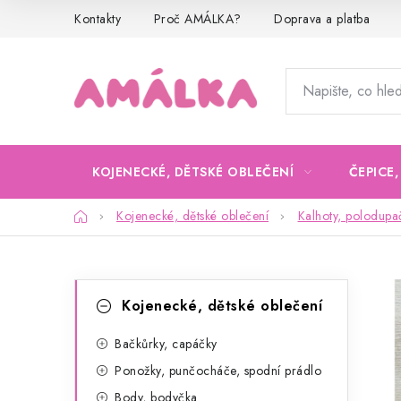
Přejít
Kontakty
Proč AMÁLKA?
Doprava a platba
na
obsah
KOJENECKÉ, DĚTSKÉ OBLEČENÍ
ČEPICE
Domů
Kojenecké, dětské oblečení
Kalhoty, polodupa
P
K
Přeskočit
Kojenecké, dětské oblečení
kategorie
a
o
t
Bačkůrky, capáčky
s
Ponožky, punčocháče, spodní prádlo
e
t
Body, bodyčka