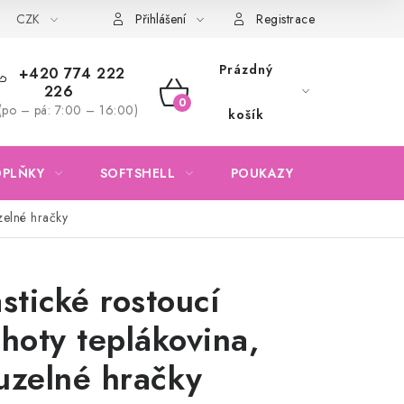
CZK
Obchodní podmínky
Podmínky ochrany osobních údajů
Přihlášení
Registrace
Prázdný
+420 774 222
226
NÁKUPNÍ
(po – pá: 7:00 – 16:00)
košík
KOŠÍK
OPLŇKY
SOFTSHELL
POUKAZY
KONTAKTY
uzelné hračky
astické rostoucí
lhoty teplákovina,
uzelné hračky