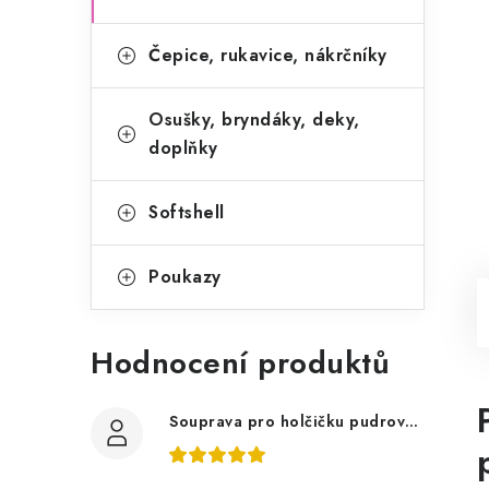
Čepice, rukavice, nákrčníky
Osušky, bryndáky, deky,
doplňky
Softshell
Poukazy
Hodnocení produktů
Souprava pro holčičku pudrově růžová, ptáčci květy