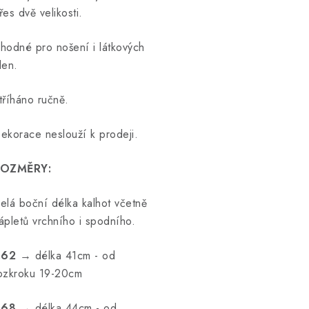
řes dvě velikosti.
hodné pro nošení i látkových
len.
tříháno ručně.
ekorace neslouží k prodeji.
OZMĚRY:
elá boční délka kalhot včetně
ápletů vrchního i spodního.
.62
→ délka 41cm - od
ozkroku 19-20cm
.68
→ délka 44cm - od