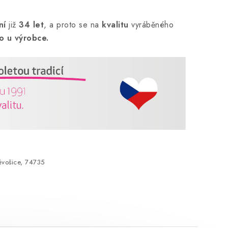
ní
již
34 let
,
a proto se na
kvalitu
vyráběného
o u výrobce.
vošice, 74735