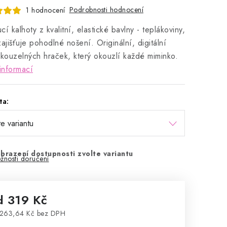
Podrobnosti hodnocení
1 hodnocení
cí kalhoty z kvalitní, elastické bavlny - teplákoviny,
zajišťuje pohodlné nošení. Originální, digitální
 kouzelných hraček, který okouzlí každé miminko.
informací
ta:
brazení dostupnosti zvolte variantu
žnosti doručení
d
319 Kč
263,64 Kč
bez DPH
rná cena: