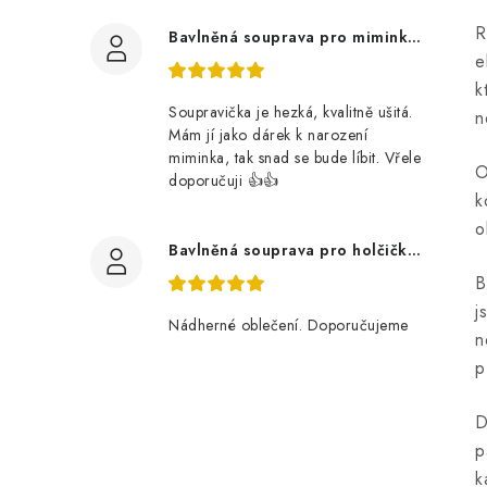
R
Bavlněná souprava pro miminko, zvířátka v lese
e
k
Soupravička je hezká, kvalitně ušitá.
n
Mám jí jako dárek k narození
miminka, tak snad se bude líbit. Vřele
O
doporučuji 👍👍
k
o
Bavlněná souprava pro holčičku, tmavé květy
B
j
Nádherné oblečení. Doporučujeme
n
p
D
p
k