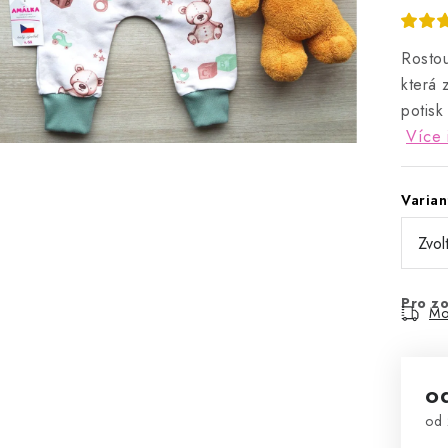
Rostou
která 
potisk
Více 
Varian
Pro zo
Mo
o
od
Mě