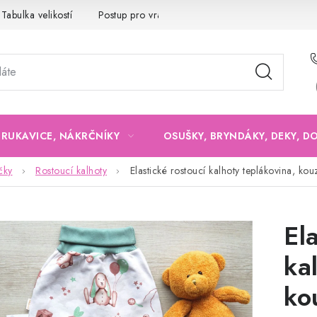
Tabulka velikostí
Postup pro vrácení a výměnu
Velkoobchod
, RUKAVICE, NÁKRČNÍKY
OSUŠKY, BRYNDÁKY, DEKY, D
čky
Rostoucí kalhoty
Elastické rostoucí kalhoty teplákovina, ko
El
ka
ko