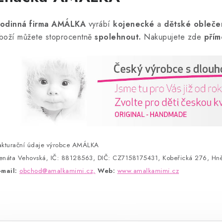
odinná firma AMÁLKA
vyrábí
kojenecké
a
dětské obleče
boží můžete stoprocentně
spolehnout.
Nakupujete zde
přím
akturační údaje výrobce AMÁLKA
enáta Vehovská, IČ: 88128563, DIČ: CZ7158175431, Kobeřická 276, Hně
-mail:
obchod@amalkamimi.cz,
Web:
www.amalkamimi.cz