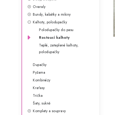
g
r
Overaly
o
Bundy, kabátky a mikiny
a
r
Kalhoty, polodupačky
n
i
Polodupačky do pasu
e
n
Rostoucí kalhoty
í
Teplé, zateplené kalhoty,
polodupačky
p
a
Dupačky
Pyžama
n
Kombinézy
e
Kraťasy
l
Trička
Šaty, sukně
Komplety a soupravy