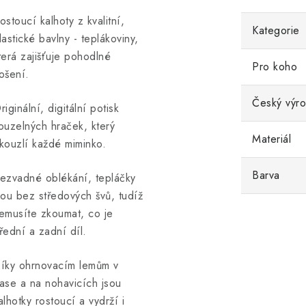
ostoucí kalhoty z kvalitní,
Kategorie
lastické bavlny - teplákoviny,
terá zajišťuje pohodlné
Pro koho
ošení.
Český výr
riginální, digitální potisk
ouzelných hraček, který
Materiál
kouzlí každé miminko.
Barva
ezvadné oblékání, tepláčky
sou bez středových švů, tudíž
emusíte zkoumat, co je
řední a zadní díl.
íky ohrnovacím lemům v
ase a na nohavicích jsou
alhotky rostoucí a vydrží i