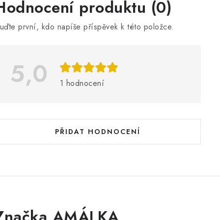
V
Hodnocení produktu (0)
ý
uďte první, kdo napíše příspěvek k této položce.
p
5,0
s
h
1 hodnocení
o
d
n
PŘIDAT HODNOCENÍ
o
c
e
n
Značka AMÁLKA