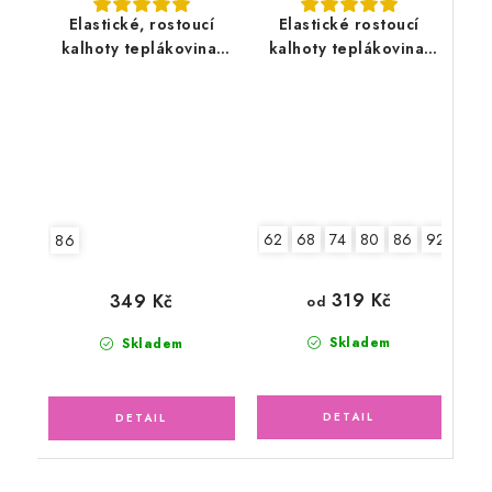
Elastické, rostoucí
Elastické rostoucí
kalhoty teplákovina,
kalhoty teplákovina,
bagry
ptáčci
62
68
74
80
86
92
98
86
319 Kč
349 Kč
od
Skladem
Skladem