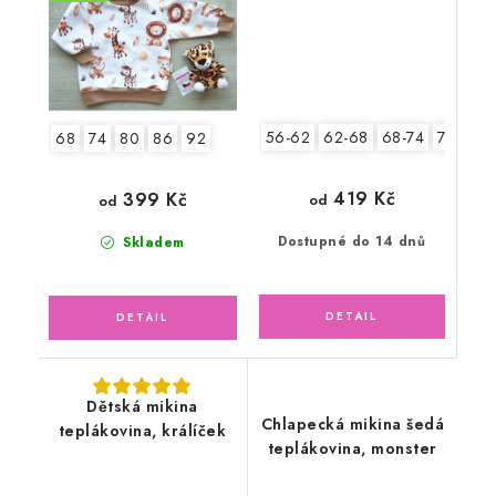
56-62
62-68
68-74
74-80
68
74
80
86
92
419 Kč
399 Kč
od
od
Dostupné do 14 dnů
Skladem
Dětská mikina
Chlapecká mikina šedá
teplákovina, králíček
teplákovina, monster