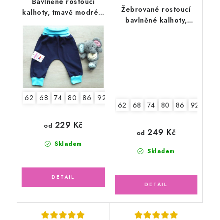
Bavlněné rostoucí
Žebrované rostoucí
kalhoty, tmavě modré s
bavlněné kalhoty,
tyrkysem
zelené mojito
62
68
74
80
86
92
98
62
68
74
80
86
92
229 Kč
od
249 Kč
od
Skladem
Skladem