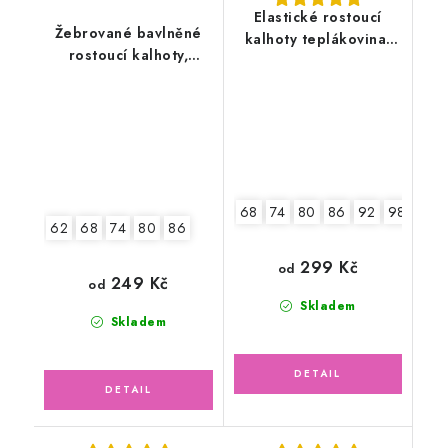
Elastické rostoucí
Žebrované bavlněné
kalhoty teplákovina,
rostoucí kalhoty,
tmavě modré
pudrově růžové
68
74
80
86
92
98
104
62
68
74
80
86
299 Kč
od
249 Kč
od
Skladem
Skladem