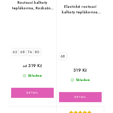
Rostoucí kalhoty
Elastické rostoucí
teplákovina, Rozkošné
kalhoty teplákovina,
zvířátka
koukající zvířátka
62
68
74
80
68
319 Kč
od
319 Kč
Skladem
Skladem