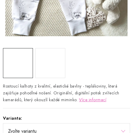
Kontakty
Proč AMÁLKA?
Doprava a platba
Tabulka velikostí
Postup pro vrácení a výměnu
Velkoobchod
Obchodní podmínky
Podmínky ochrany osobních údajů
Blog
Rostoucí kalhoty z kvalitní, elastické bavlny - teplákoviny, která
zajišťuje pohodlné nošení. Originální, digitální potisk zvířecích
kamarádů, který okouzlí každé miminko.
Více informací
Varianta: