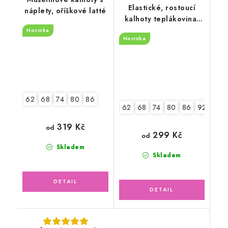
Elastické, rostoucí
náplety, oříškové latté
kalhoty teplákovina,
světle šedé
Novinka
Novinka
62
68
74
80
86
62
68
74
80
86
92-98
319 Kč
od
299 Kč
od
Skladem
Skladem