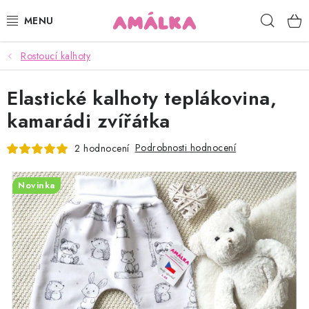
Přejít
Hleda
na
obsah
Rostoucí kalhoty
KOJENECKÉ, DĚTSKÉ OBLEČENÍ
Elastické kalhoty teplákovina,
ČEPICE, RUKAVICE, NÁKRČNÍKY
kamarádi zvířátka
OSUŠKY, BRYNDÁKY, DEKY, DOPLŇKY
Podrobnosti hodnocení
2 hodnocení
SOFTSHELL
Novinka
POUKAZY
KONTAKTY
HODNOCENÍ OBCHODU