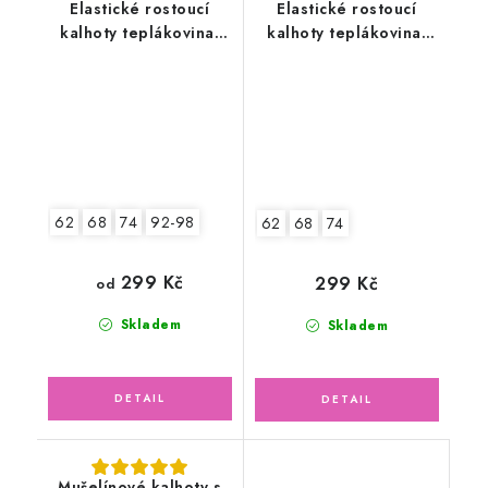
Elastické rostoucí
Elastické rostoucí
kalhoty teplákovina,
kalhoty teplákovina,
ledově zelené
petrolejové
62
68
74
92-98
62
68
74
299 Kč
299 Kč
od
Skladem
Skladem
Mušelínové kalhoty s