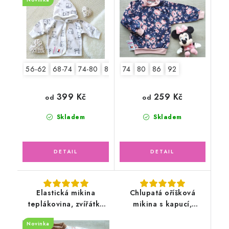
56-62
68-74
74-80
80-86
74
80
86
92
399 Kč
259 Kč
od
od
Skladem
Skladem
Elastická mikina
Chlupatá oříšková
teplákovina, zvířátka
mikina s kapucí,
safari
medvídek mýval
Novinka