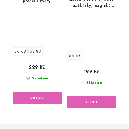
ptáčci s květy,
bačkůrky, magická
chlupatka
galaxie
56-68
68-80
56-68
229 Kč
199 Kč
Skladem
Skladem