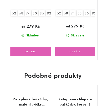
62
68
74
80
86
92-98
62
68
74
80
86
92-98
279 Kč
279 Kč
od
od
Skladem
Skladem
Podobné produkty
Zateplené bačkůrky,
Zateplené chlupaté
malé hlavičky
bačkůrky, červené