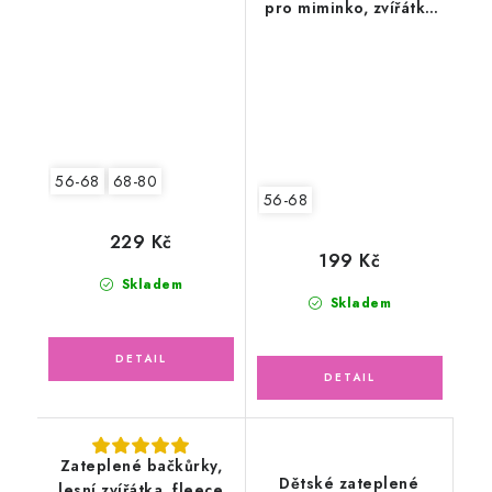
pro miminko, zvířátka
chlupatka
DINO
56-68
68-80
56-68
229 Kč
199 Kč
Skladem
Skladem
Zateplené bačkůrky,
Dětské zateplené
lesní zvířátka, fleece