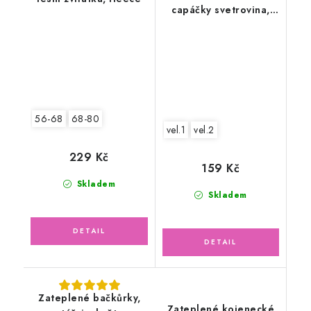
capáčky svetrovina,
malinové černé
56-68
68-80
vel.1
vel.2
229 Kč
159 Kč
Skladem
Skladem
Zateplené bačkůrky,
Zateplené kojenecké