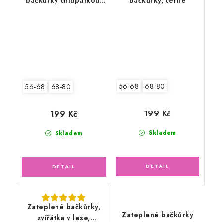
bačkůrky chlupatkou,
bačkůrky, černé
bílé
56-68
68-80
56-68
68-80
199 Kč
199 Kč
Skladem
Skladem
Zateplené bačkůrky,
Zateplené bačkůrky
zvířátka v lese,