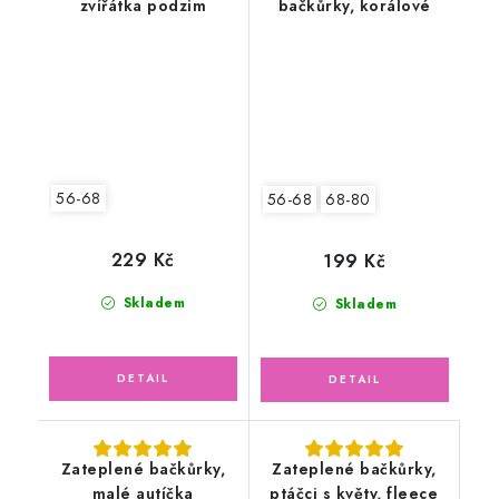
zvířátka podzim
bačkůrky, korálové
56-68
56-68
68-80
229 Kč
199 Kč
Skladem
Skladem
Zateplené bačkůrky,
Zateplené bačkůrky,
malé autíčka
ptáčci s květy, fleece