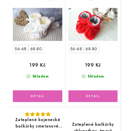
medvídků
56-68
68-80
56-68
68-80
199 Kč
199 Kč
Skladem
Skladem
Zateplené kojenecké
Zateplené bačkůrky
bačkůrky smetanové,
chlupatkou, tmavě