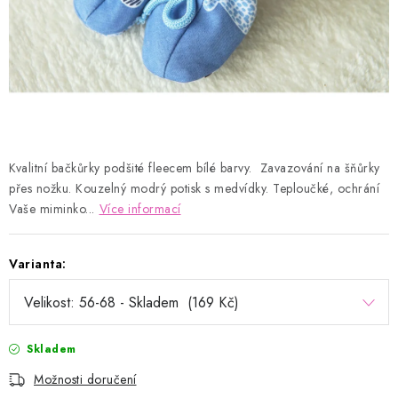
Kontakty
Proč AMÁLKA?
Doprava a platba
Tabulka velikostí
Postup pro vrácení a výměnu
Velkoobchod
Obchodní podmínky
Podmínky ochrany osobních údajů
Blog
Kvalitní bačkůrky podšité fleecem bílé barvy. Zavazování na šňůrky
přes nožku. Kouzelný modrý potisk s medvídky. Teploučké, ochrání
Vaše miminko...
Více informací
Varianta:
Skladem
Možnosti doručení