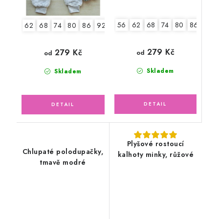
56
62
68
74
80
86
62
68
74
80
86
92-98
279 Kč
279 Kč
od
od
Skladem
Skladem
Plyšové rostoucí
Chlupaté polodupačky,
kalhoty minky, růžové
tmavě modré