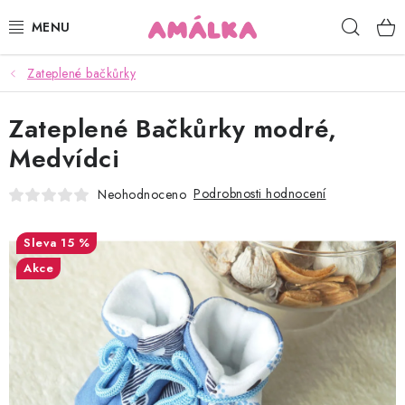
Přejít
Hleda
na
obsah
Zateplené bačkůrky
KOJENECKÉ, DĚTSKÉ OBLEČENÍ
Zateplené Bačkůrky modré,
ČEPICE, RUKAVICE, NÁKRČNÍKY
Medvídci
OSUŠKY, BRYNDÁKY, DEKY, DOPLŇKY
Podrobnosti hodnocení
Neohodnoceno
SOFTSHELL
15 %
POUKAZY
Akce
KONTAKTY
HODNOCENÍ OBCHODU