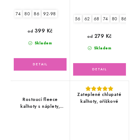
74
80
86
92-98
56
62
68
74
80
86
399 Kč
od
279 Kč
od
Skladem
Skladem
Zateplené chlupaté
Rostoucí fleece
kalhoty, oříškové
kalhoty s náplety,
růžové