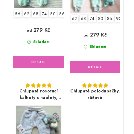
56
62
68
74
80
86
62
68
74
80
86
92-98
279 Kč
od
279 Kč
od
Skladem
Skladem
Chlupaté rosotucí
Chlupaté polodupačky,
kalhoty s náplety,
růžové
světle šedé