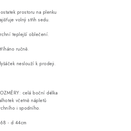
ostatek prostoru na plenku
ajišťuje volný střih sedu.
rchní teplejší oblečení.
tříháno ručně.
lyšáček neslouží k prodeji.
OZMĚRY: celá boční délka
alhotek včetně nápletů
rchního i spodního.
.68 - d 44cm