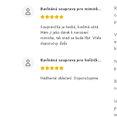
R
Bavlněná souprava pro miminko, zvířátka v lese
c
p
Soupravička je hezká, kvalitně ušitá.
Mám jí jako dárek k narození
V
miminka, tak snad se bude líbit. Vřele
e
doporučuji 👍👍
b
Bavlněná souprava pro holčičku, tmavé květy
N
p
Nádherné oblečení. Doporučujeme
B
n
I
p
m