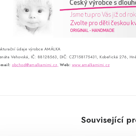
akturační údaje výrobce AMÁLKA
enáta Vehovská, IČ: 88128563, DIČ: CZ7158175431, Kobeřická 276, Hně
-mail:
obchod@amalkamimi.cz,
Web:
www.amalkamimi.cz
Související p