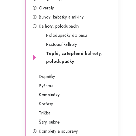
g
r
Overaly
o
Bundy, kabátky a mikiny
a
r
Kalhoty, polodupačky
n
i
Polodupačky do pasu
e
n
Rostoucí kalhoty
í
Teplé, zateplené kalhoty,
polodupačky
p
a
Dupačky
Pyžama
n
Kombinézy
e
Kraťasy
l
Trička
Šaty, sukně
Komplety a soupravy