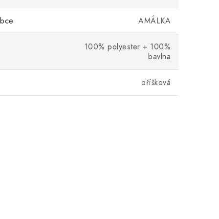
obce
AMÁLKA
100% polyester + 100%
bavlna
oříšková