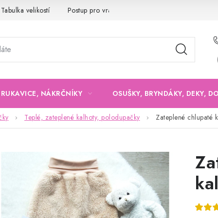
Tabulka velikostí
Postup pro vrácení a výměnu
Velkoobchod
, RUKAVICE, NÁKRČNÍKY
OSUŠKY, BRYNDÁKY, DEKY, D
čky
Teplé, zateplené kalhoty, polodupačky
Zateplené chlupaté k
Za
ka