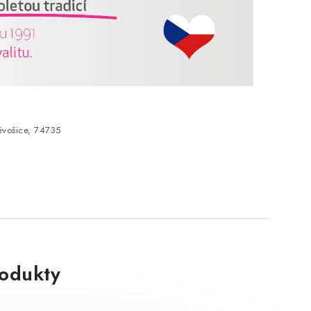
vošice, 74735
rodukty