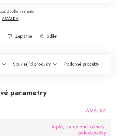
ží:
Zvolte variantu
:
AMÁLKA
k
Zeptat se
Sdílet
Související produkty
Podobné produkty
vé parametry
AMÁLKA
Teplé, zateplené kalhoty,
polodupačky