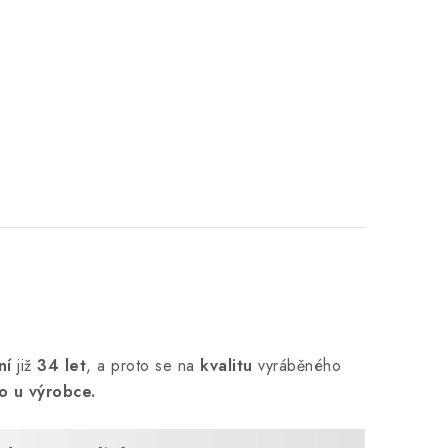
ní
již
34 let
,
a proto se na
kvalitu
vyráběného
o u výrobce.