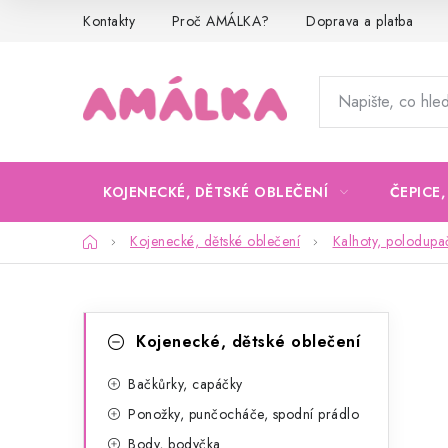
Přejít
Kontakty
Proč AMÁLKA?
Doprava a platba
na
obsah
KOJENECKÉ, DĚTSKÉ OBLEČENÍ
ČEPICE
Domů
Kojenecké, dětské oblečení
Kalhoty, polodupa
P
K
Přeskočit
Kojenecké, dětské oblečení
kategorie
a
o
t
Bačkůrky, capáčky
s
Ponožky, punčocháče, spodní prádlo
e
t
Body, bodyčka