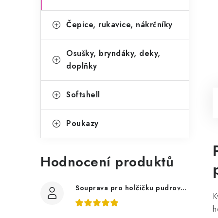
Čepice, rukavice, nákrčníky
Osušky, bryndáky, deky,
doplňky
Softshell
Poukazy
Hodnocení produktů
Souprava pro holčičku pudrově růžová, ptáčci květy
K
h