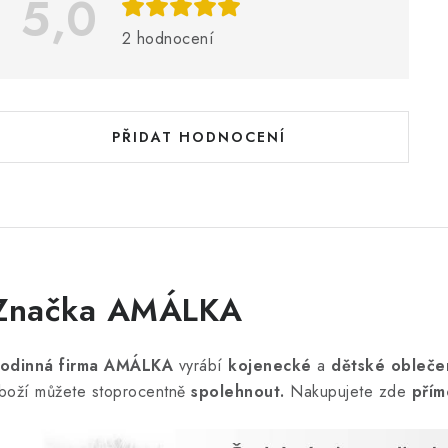
5,0
s
2 hodnocení
h
o
d
PŘIDAT HODNOCENÍ
n
o
c
e
n
Značka AMÁLKA
odinná firma AMÁLKA
vyrábí
kojenecké
a
dětské obleče
boží můžete stoprocentně
spolehnout.
Nakupujete zde
přím