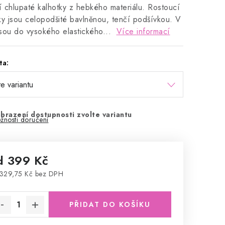
ní chlupaté kalhotky z hebkého materiálu. Rostoucí
ky jsou celopodšité bavlněnou, tenčí podšívkou. V
sou do vysokého elastického...
Více informací
ta:
brazení dostupnosti zvolte variantu
žnosti doručení
d
399 Kč
329,75 Kč
bez DPH
rná cena:
PŘIDAT DO KOŠÍKU