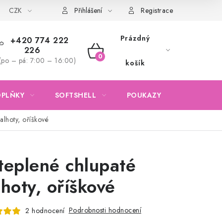
CZK
Obchodní podmínky
Podmínky ochrany osobních údajů
Přihlášení
Registrace
Prázdný
+420 774 222
226
NÁKUPNÍ
(po – pá: 7:00 – 16:00)
košík
KOŠÍK
OPLŇKY
SOFTSHELL
POUKAZY
KONTAKTY
alhoty, oříškové
teplené chlupaté
lhoty, oříškové
Podrobnosti hodnocení
2 hodnocení