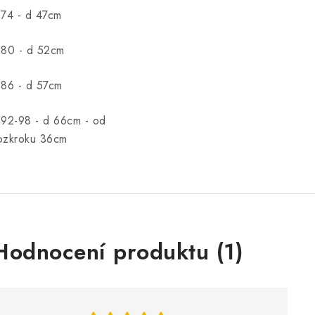
.74 - d 47cm
.80 - d 52cm
.86 - d 57cm
.92-98 - d 66cm - od
ozkroku 36cm
V
Hodnocení produktu (1)
ý
p