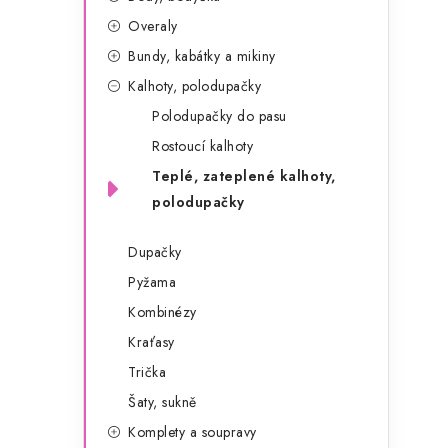
g
r
Overaly
o
Bundy, kabátky a mikiny
a
r
Kalhoty, polodupačky
n
i
Polodupačky do pasu
e
n
Rostoucí kalhoty
í
Teplé, zateplené kalhoty,
polodupačky
p
a
Dupačky
Pyžama
n
Kombinézy
e
Kraťasy
l
Trička
Šaty, sukně
Komplety a soupravy