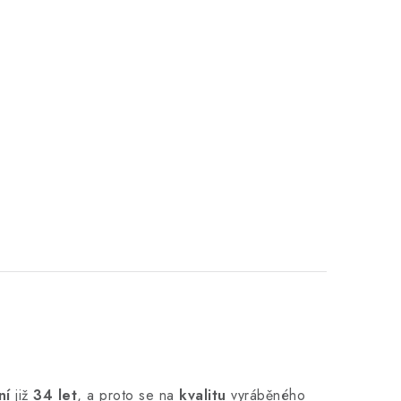
ní
již
34 let
,
a proto se na
kvalitu
vyráběného