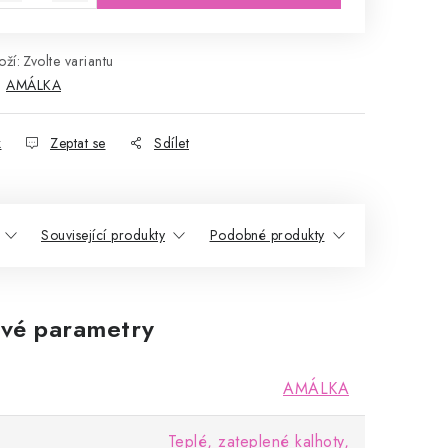
ží:
Zvolte variantu
:
AMÁLKA
k
Zeptat se
Sdílet
Související produkty
Podobné produkty
vé parametry
AMÁLKA
Teplé, zateplené kalhoty,