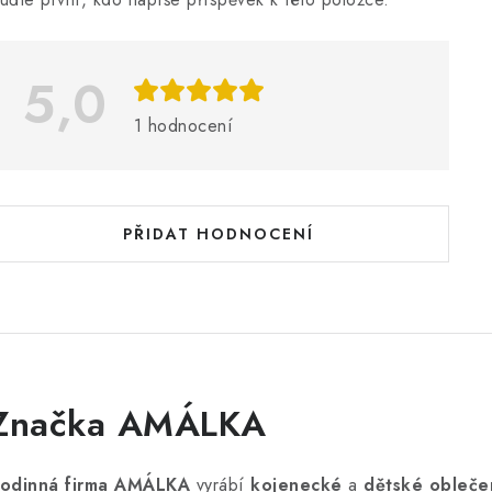
p
5,0
s
h
1 hodnocení
o
d
n
PŘIDAT HODNOCENÍ
o
c
e
n
Značka AMÁLKA
odinná firma AMÁLKA
vyrábí
kojenecké
a
dětské obleče