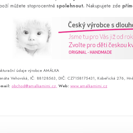
boží můžete stoprocentně
spolehnout.
Nakupujete zde
přím
akturační údaje výrobce AMÁLKA
enáta Vehovská, IČ: 88128563, DIČ: CZ7158175431, Kobeřická 276, Hně
-mail:
obchod@amalkamimi.cz,
Web:
www.amalkamimi.cz