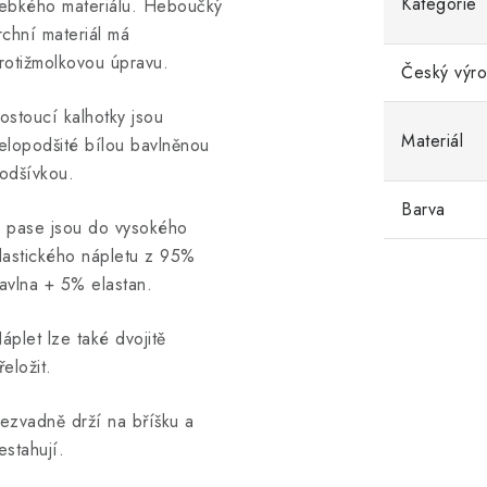
Kategorie
ebkého materiálu. Heboučký
rchní materiál má
rotižmolkovou úpravu.
Český výr
ostoucí kalhotky jsou
Materiál
elopodšité bílou bavlněnou
odšívkou.
Barva
 pase jsou do vysokého
lastického nápletu z 95%
avlna + 5% elastan.
áplet lze také dvojitě
řeložit.
ezvadně drží na bříšku a
estahují.