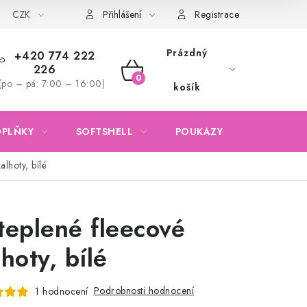
CZK
Obchodní podmínky
Podmínky ochrany osobních údajů
Přihlášení
Registrace
Prázdný
+420 774 222
226
NÁKUPNÍ
(po – pá: 7:00 – 16:00)
košík
KOŠÍK
OPLŇKY
SOFTSHELL
POUKAZY
KONTAKTY
alhoty, bílé
teplené fleecové
hoty, bílé
Podrobnosti hodnocení
1 hodnocení