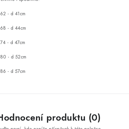
.62 - d 41cm
.68 - d 44cm
.74 - d 47cm
.80 - d 52cm
.86 - d 57cm
V
Hodnocení produktu (0)
ý
uďte první, kdo napíše příspěvek k této položce.