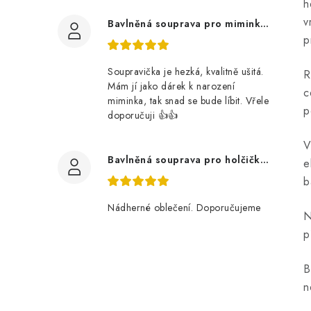
h
v
Bavlněná souprava pro miminko, zvířátka v lese
p
Soupravička je hezká, kvalitně ušitá.
R
Mám jí jako dárek k narození
c
miminka, tak snad se bude líbit. Vřele
p
doporučuji 👍👍
V
Bavlněná souprava pro holčičku, tmavé květy
e
b
Nádherné oblečení. Doporučujeme
N
p
B
n