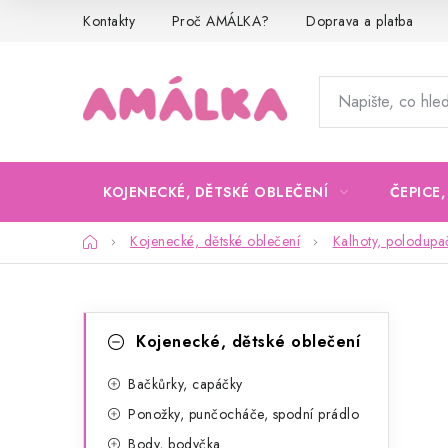
Přejít
Kontakty
Proč AMÁLKA?
Doprava a platba
na
obsah
KOJENECKÉ, DĚTSKÉ OBLEČENÍ
ČEPICE
Domů
Kojenecké, dětské oblečení
Kalhoty, polodupa
P
K
Přeskočit
Kojenecké, dětské oblečení
kategorie
a
o
t
Bačkůrky, capáčky
s
Ponožky, punčocháče, spodní prádlo
e
t
Body, bodyčka