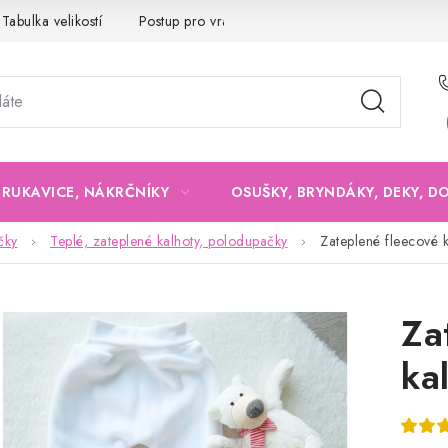
Tabulka velikostí
Postup pro vrácení a výměnu
Velkoobchod
, RUKAVICE, NÁKRČNÍKY
OSUŠKY, BRYNDÁKY, DEKY, D
čky
Teplé, zateplené kalhoty, polodupačky
Zateplené fleecové k
Za
kal