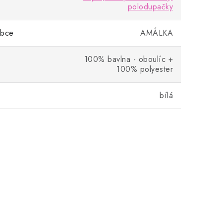
polodupačky
obce
AMÁLKA
100% bavlna - oboulíc +
100% polyester
bílá