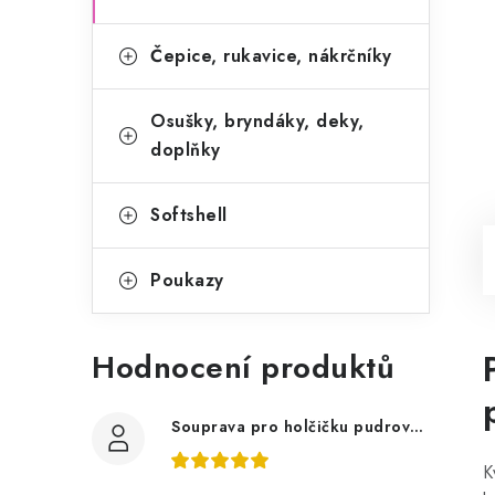
Čepice, rukavice, nákrčníky
Osušky, bryndáky, deky,
doplňky
Softshell
Poukazy
Hodnocení produktů
Souprava pro holčičku pudrově růžová, ptáčci květy
K