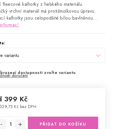
ní fleecové kalhotky z hebkého materiálu.
ký vrchní materiál má protižmolkovou úpravu.
cí kalhotky jsou celopodšité bílou bavlněnou...
informací
ta:
brazení dostupnosti zvolte variantu
žnosti doručení
d
399 Kč
329,75 Kč
bez DPH
rná cena:
PŘIDAT DO KOŠÍKU