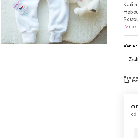
Kvalit
Hebouč
Rostou
Více 
Varian
Pro zo
Mo
o
od
Mě