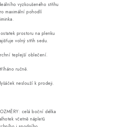
deálního vyzkoušeného střihu
ro maximální pohodlí
iminka.
ostatek prostoru na plenku
ajišťuje volný střih sedu.
rchní teplejší oblečení.
tříháno ručně.
lyšáček neslouží k prodeji.
OZMĚRY: celá boční délka
alhotek včetně nápletů
rchního i spodního.