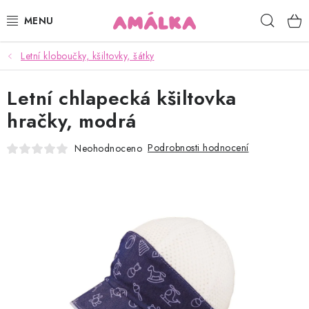
Přejít
Hleda
na
obsah
Letní kloboučky, kšiltovky, šátky
KOJENECKÉ, DĚTSKÉ OBLEČENÍ
Letní chlapecká kšiltovka
ČEPICE, RUKAVICE, NÁKRČNÍKY
hračky, modrá
OSUŠKY, BRYNDÁKY, DEKY, DOPLŇKY
Podrobnosti hodnocení
Neohodnoceno
SOFTSHELL
POUKAZY
KONTAKTY
HODNOCENÍ OBCHODU