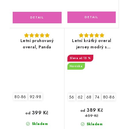
Letní pruhovaný
Letní krátký overal
overal, Panda
jersey modrý s
lodičkami
až 15 %
Novinka
80-86
92-98
56
62
68
74
80-86
92-9
389 Kč
od
399 Kč
od
459 Kč
Skladem
Skladem