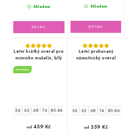
Skladem
Skladem
Letní krátký overal pro
Letní pruhovaný
miminko mušelín, bílý
námořnický overal
Novinka
56
62
68
74
80-86
92-98
56
62
68
74
80-86
92-9
459 Kč
359 Kč
od
od