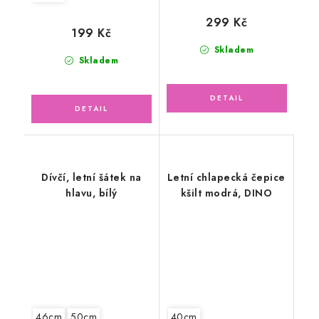
299 Kč
199 Kč
Skladem
Skladem
Dívčí, letní šátek na
Letní chlapecká čepice
hlavu, bílý
kšilt modrá, DINO
46cm
50cm
40cm