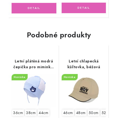
Podobné produkty
Letní plátěná modrá
Letní chlapecká
čepička pro miminko,
kšiltovka, béžová
kocourek
Novinka
Novinka
36cm
38cm
44cm
46cm
48cm
50cm
52cm
5