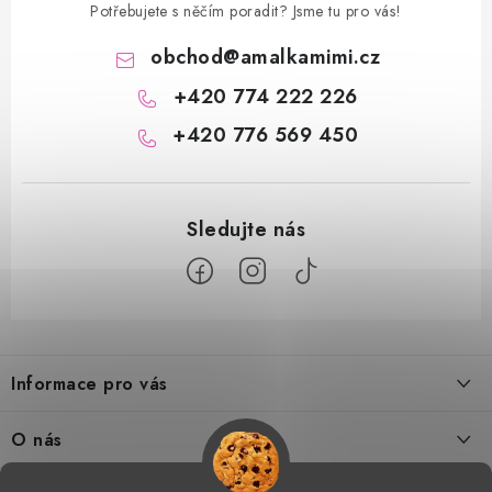
Potřebujete s něčím poradit? Jsme tu pro vás!
obchod
@
amalkamimi.cz
+420 774 222 226
+420 776 569 450
Z
á
Informace pro vás
p
a
Doprava a platba
O nás
t
Tabulka velikostí
í
Kontakty