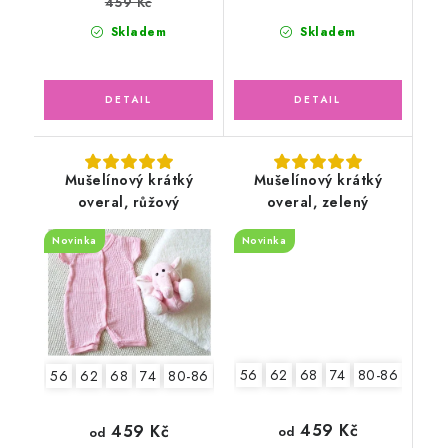
459 Kč
Skladem
Skladem
Mušelínový krátký
Mušelínový krátký
overal, růžový
overal, zelený
Novinka
Novinka
56
62
68
74
80-86
92-9
56
62
68
74
80-86
92-98
459 Kč
459 Kč
od
od