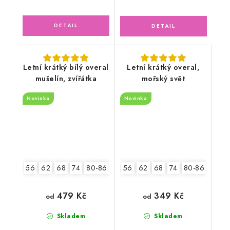
Letní krátký bílý overal
Letní krátký overal,
mušelín, zvířátka
mořský svět
Novinka
Novinka
56
62
68
74
80-86
92-98
56
62
68
74
80-86
92-9
479 Kč
349 Kč
od
od
Skladem
Skladem