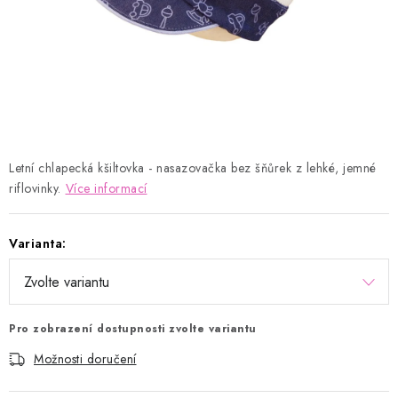
Kontakty
Proč AMÁLKA?
Doprava a platba
Tabulka velikostí
Postup pro vrácení a výměnu
Velkoobchod
Obchodní podmínky
Podmínky ochrany osobních údajů
Blog
Letní chlapecká kšiltovka - nasazovačka bez šňůrek z lehké, jemné
riflovinky.
Více informací
Varianta:
Pro zobrazení dostupnosti zvolte variantu
Možnosti doručení