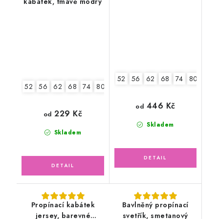
kabátek, tmavě modrý
52
56
62
68
74
80
52
56
62
68
74
80
86
446 Kč
od
229 Kč
od
Skladem
Skladem
Propínací kabátek
Bavlněný propínací
jersey, barevné
svetřík, smetanový