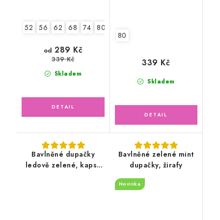
52
56
62
68
74
80
2.jakost v.68
80
289 Kč
od
339 Kč
339 Kč
Skladem
Skladem
Bavlněné dupačky
Bavlněné zelené mint
ledově zelené, kapsa
dupačky, žirafy
dino
Novinka