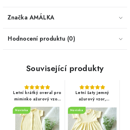
Značka
 AMÁLKA
Hodnocení produktu (0)
Související produkty
Letní krátký overal pro
Letní šaty jemný
miminko ažurový vzor,
ažurový vzor,
sluníčkově žlutý
sluníčkově žluté
Novinka
Novinka