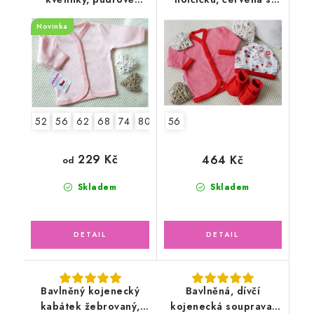
růžový
Beruškami
Novinka
52
56
62
68
74
80
86
56
229 Kč
464 Kč
od
Skladem
Skladem
Bavlněný kojenecký
Bavlněná, dívčí
kabátek žebrovaný,
kojenecká souprava,