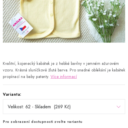
Kontakty
Proč AMÁLKA?
Doprava a platba
Tabulka velikostí
Postup pro vrácení a výměnu
Velkoobchod
Obchodní podmínky
Podmínky ochrany osobních údajů
Blog
Kvalitní, kojenecký kabátek je z hebké bavlny v jemném ažurovém
vzoru. Krásná sluníčkově žlutá barva. Pro snadné oblékání je kabátek
propínací na baby patenty.
Více informací
Varianta:
Pro zobrazení dostupnosti zvolte variantu