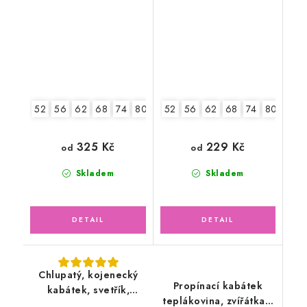
safari
52
56
62
68
74
80
86
52
56
62
68
74
80
86
325 Kč
229 Kč
od
od
Skladem
Skladem
Chlupatý, kojenecký
Propínací kabátek
kabátek, svetřík,
teplákovina, zvířátka s
krémový