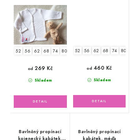
smetanový
pudrově růžová
52
56
62
68
74
80
52
56
62
68
74
80
460 Kč
269 Kč
od
od
Skladem
Skladem
Bavlněný propínací
Bavlněný propínací
kojenecký kabátek,
kabátek, méďa