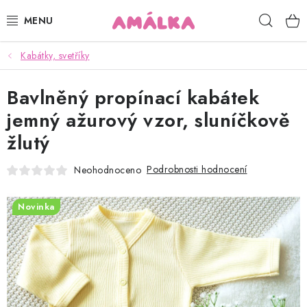
Přejít
Hleda
na
obsah
Kabátky, svetříky
KOJENECKÉ, DĚTSKÉ OBLEČENÍ
Bavlněný propínací kabátek
ČEPICE, RUKAVICE, NÁKRČNÍKY
jemný ažurový vzor, sluníčkově
OSUŠKY, BRYNDÁKY, DEKY, DOPLŇKY
žlutý
SOFTSHELL
Podrobnosti hodnocení
Neohodnoceno
POUKAZY
Novinka
KONTAKTY
HODNOCENÍ OBCHODU