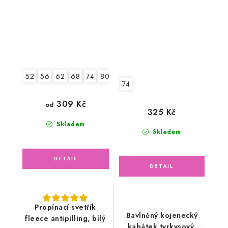
balónky
52
56
62
68
74
80
86
74
309 Kč
od
325 Kč
Skladem
Skladem
Propínací svetřík
Bavlněný kojenecký
fleece antipilling, bílý
kabátek tyrkysový,