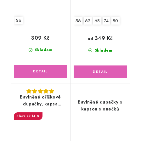
56
56
62
68
74
80
309 Kč
349 Kč
od
Skladem
Skladem
Bavlněné oříškové
Bavlněné dupačky s
dupačky, kapsa
kapsou slonečků
zvířátka v lese
až 14 %