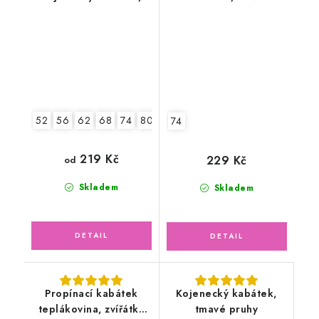
šedý melír
52
56
62
68
74
80
74
219 Kč
229 Kč
od
Skladem
Skladem
Propínací kabátek
Kojenecký kabátek,
teplákovina, zvířátka
tmavé pruhy