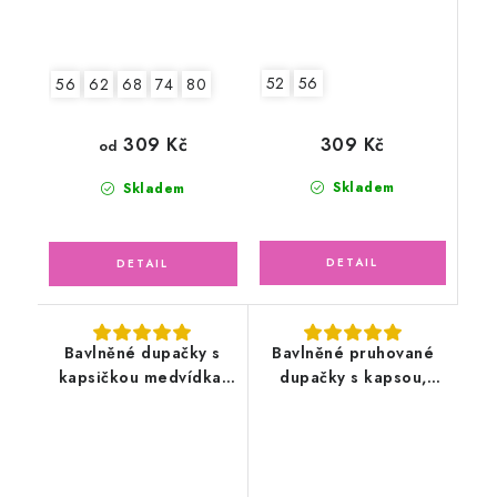
52
56
56
62
68
74
80
309 Kč
309 Kč
od
Skladem
Skladem
Bavlněné dupačky s
Bavlněné pruhované
kapsičkou medvídka,
dupačky s kapsou,
světle šedé
Panda