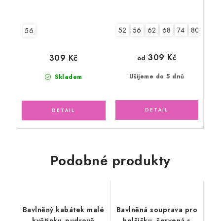
52
56
62
68
74
80
56
309 Kč
309 Kč
od
Ušijeme do 5 dnů
Skladem
Podobné produkty
Bavlněný kabátek malé
Bavlněná souprava pro
květinky, pudrově
holčičku, červená s