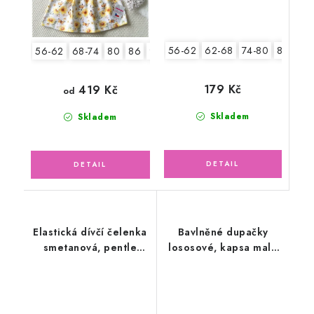
56-62
62-68
74-80
80-86
56-62
68-74
80
86
92
179 Kč
419 Kč
od
Skladem
Skladem
Elastická dívčí čelenka
Bavlněné dupačky
smetanová, pentle
lososové, kapsa malé
ažur žlutá
srdíčka