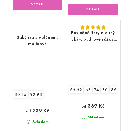
Bavlněné šaty dlouhý
Sukýnka s volánem,
rukáv, pudrově růžové
malinová
květy
56-62
68
74
80
86
92
80-86
92-98
369 Kč
od
239 Kč
od
Skladem
Skladem