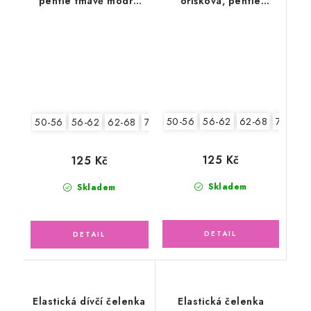
pentle tmavě modré
oříšková, pentle
pruhy
sedmikrásky
50-56
56-62
62-68
74-86
50-56
56-62
62-68
74-86
125 Kč
125 Kč
Skladem
Skladem
Elastická dívčí čelenka
Elastická čelenka