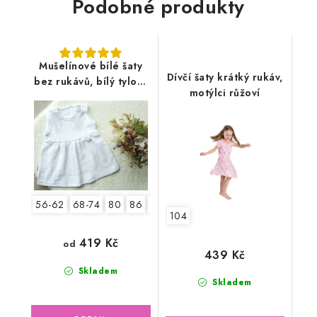
Podobné produkty
Mušelínové bílé šaty
Dívčí šaty krátký rukáv,
bez rukávů, bílý tylový
motýlci růžoví
květ
56-62
68-74
80
86
92
104
419 Kč
od
439 Kč
Skladem
Skladem