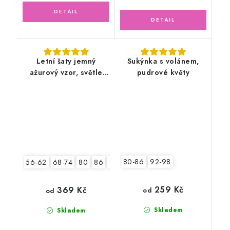
Letní šaty jemný
Sukýnka s volánem,
ažurový vzor, světle
pudrové květy
pudrové
80-86
92-98
56-62
68-74
80
86
92
259 Kč
369 Kč
od
od
Skladem
Skladem