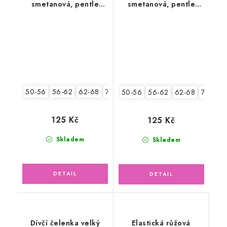
smetanová, pentle
smetanová, pentle
květy
růžový květ
50-56
56-62
62-68
74-86
50-56
56-62
62-68
74-86
125 Kč
125 Kč
Skladem
Skladem
Dívčí čelenka velký
Elastická růžová