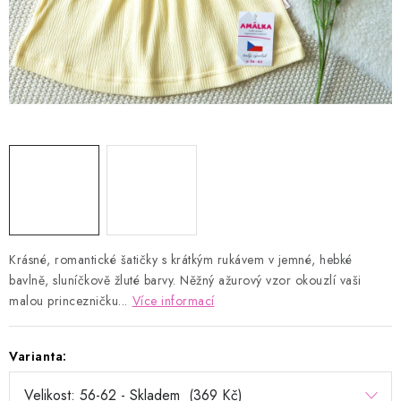
Kontakty
Proč AMÁLKA?
Doprava a platba
Tabulka velikostí
Postup pro vrácení a výměnu
Velkoobchod
Obchodní podmínky
Podmínky ochrany osobních údajů
Blog
Krásné, romantické šatičky s krátkým rukávem v jemné, hebké
bavlně, sluníčkově žluté barvy. Něžný ažurový vzor okouzlí vaši
malou princezničku...
Více informací
Varianta: