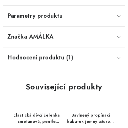
Parametry produktu
Značka
 AMÁLKA
Hodnocení produktu (1)
Související produkty
Elastická dívčí čelenka
Bavlněný propínací
smetanová, pentle
kabátek jemný ažurový
ažur žlutá
vzor, sluníčkově žlutý