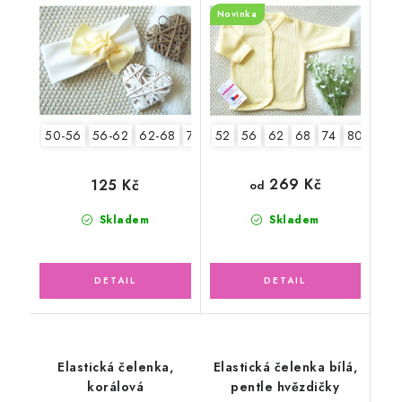
Novinka
50-56
56-62
62-68
74-86
52
56
62
68
74
80
86
269 Kč
125 Kč
od
Skladem
Skladem
Elastická čelenka,
Elastická čelenka bílá,
korálová
pentle hvězdičky