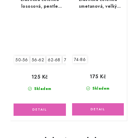
lososová, pentle
smetanová, velký
kuličky
růžový květ
74-86
50-56
56-62
62-68
74-86
175 Kč
125 Kč
Skladem
Skladem