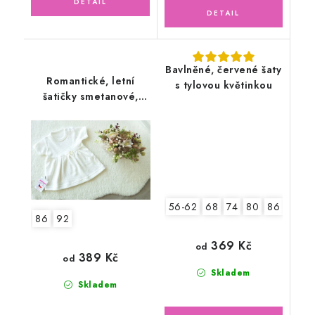
Bavlněné, červené šaty
Romantické, letní
s tylovou květinkou
šatičky smetanové,
jemný ažurový vzor,
motýlek
56-62
68
74
80
86
92
86
92
369 Kč
od
389 Kč
od
Skladem
Skladem