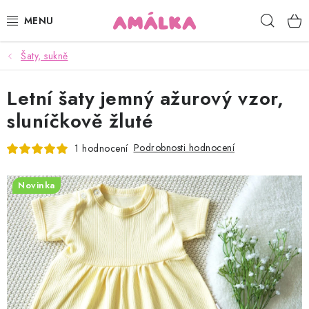
Přejít
Hleda
na
obsah
Šaty, sukně
KOJENECKÉ, DĚTSKÉ OBLEČENÍ
Letní šaty jemný ažurový vzor,
ČEPICE, RUKAVICE, NÁKRČNÍKY
sluníčkově žluté
OSUŠKY, BRYNDÁKY, DEKY, DOPLŇKY
Podrobnosti hodnocení
1 hodnocení
SOFTSHELL
Novinka
POUKAZY
KONTAKTY
HODNOCENÍ OBCHODU