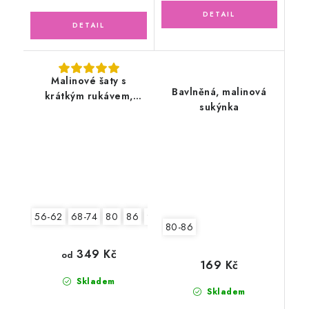
Malinové šaty s
Bavlněná, malinová
krátkým rukávem,
sukýnka
tylový květ
56-62
68-74
80
86
92
80-86
349 Kč
od
169 Kč
Skladem
Skladem