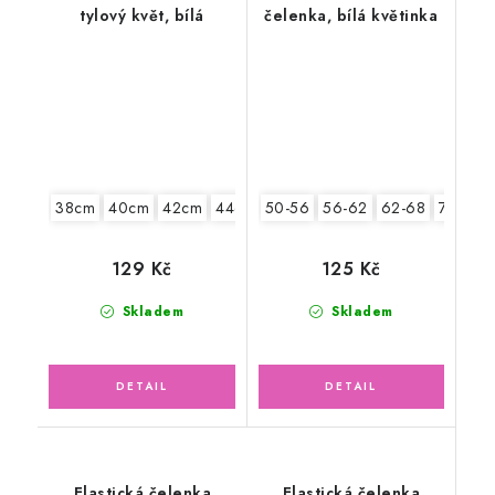
tylový květ, bílá
čelenka, bílá květinka
38cm
40cm
42cm
44cm
50-56
46cm
56-62
62-68
74-86
129 Kč
125 Kč
Skladem
Skladem
Elastická čelenka
Elastická čelenka