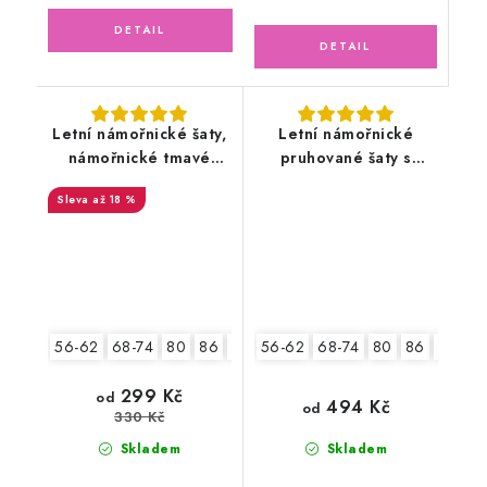
Letní námořnické šaty,
Letní námořnické
námořnické tmavé
pruhované šaty s
pruhy
čelenkou
až 18 %
56-62
68-74
80
86
92
2.jakost v.68-74
56-62
68-74
80
86
92
299 Kč
od
494 Kč
od
330 Kč
Skladem
Skladem