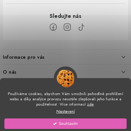
Z
á
Informace pro vás
p
a
Doprava a platba
O nás
t
Tabulka velikostí
í
Kontakty
Doprava a online platby
Vrácení a výměna
Používáme cookies, abychom Vám umožnili pohodlné prohlížení
Proč AMÁLKA?
webu a díky analýze provozu neustále zlepšovali jeho funkce a
Facebook
Obchodní podmínky
použitelnost. Více informací
zde
.
Velkoobchod
Nastavení
Podmínky ochrany osobních údajů
Prohlášení o shodě
Copyright 2026
AMÁLKA
. Všechna práva vyhrazena.
Upravit nastavení cookies
Souhlasím
Vytvořil Shoptet
Blog