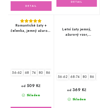
Romantické šaty +
Letní šaty jemný,
čelenka, jemný ažurový
ažurový vzor,
vzor, smetanové
smetanové
56-62
68
74
80
86
92
56-62
68-74
80
86
92
509 Kč
od
369 Kč
od
Skladem
Skladem