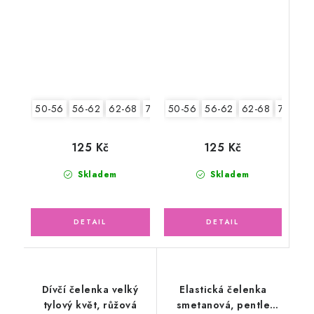
květ
lososové kuličky
50-56
56-62
62-68
74-86
50-56
56-62
62-68
74-86
125 Kč
125 Kč
Skladem
Skladem
Dívčí čelenka velký
Elastická čelenka
tylový květ, růžová
smetanová, pentle