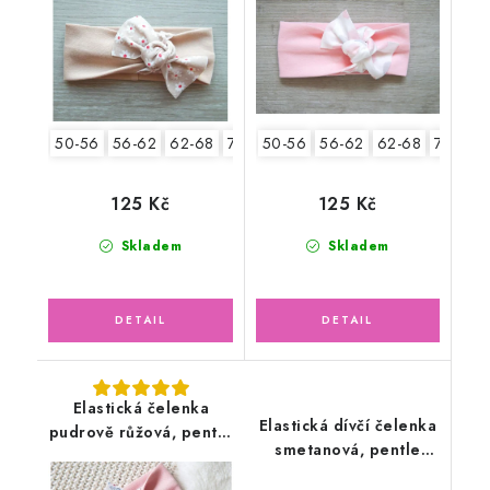
50-56
56-62
62-68
74-86
50-56
56-62
62-68
74-86
125 Kč
125 Kč
Skladem
Skladem
Elastická čelenka
Elastická dívčí čelenka
pudrově růžová, pentle
smetanová, pentle
květy
ažur