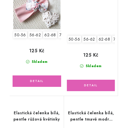
50-56
56-62
62-68
74-86
50-56
56-62
62-68
74-86
125 Kč
125 Kč
Skladem
Skladem
Elastická čelenka bílá,
Elastická čelenka bílá,
pentle růžová květinky
pentle tmavě modrá
sedmikrásky