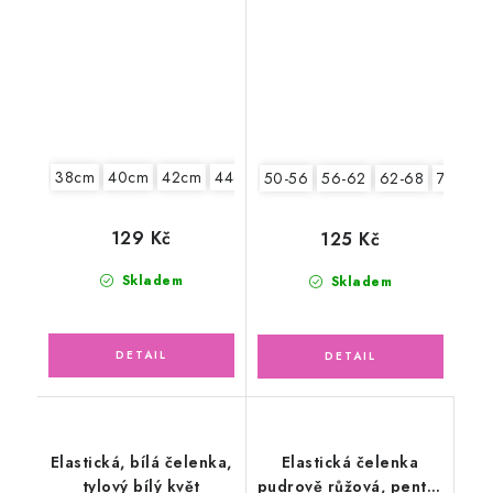
růžový květ
38cm
40cm
42cm
44cm
46cm
50-56
56-62
62-68
74-86
129 Kč
125 Kč
Skladem
Skladem
Elastická, bílá čelenka,
Elastická čelenka
tylový bílý květ
pudrově růžová, pentle