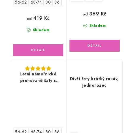
56-62
68-74
80
86
92
369 Kč
od
419 Kč
od
Skladem
Skladem
Letní námořnické
Dívčí šaty krátký rukáv,
pruhované šaty s
Jednorožec
čelenkou
56-62
68-74
80
86
92