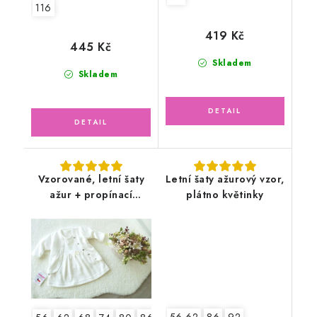
116
419 Kč
445 Kč
Skladem
Skladem
Vzorované, letní šaty
Letní šaty ažurový vzor,
ažur + propínací
plátno květinky
kabátek