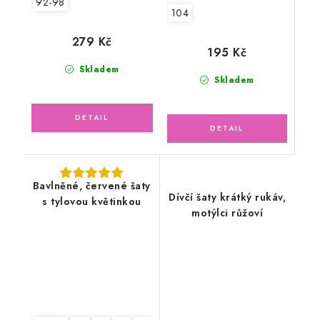
92-98
104
279 Kč
195 Kč
Skladem
Skladem
Bavlněné, červené šaty
Dívčí šaty krátký rukáv,
s tylovou květinkou
motýlci růžoví