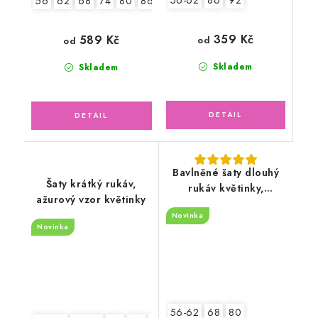
56-62
86
92
56
62
68
74
80
86
359 Kč
589 Kč
od
od
Skladem
Skladem
Bavlněné šaty dlouhý
Šaty krátký rukáv,
rukáv květinky,
ažurový vzor květinky
zeleno/růžové
Novinka
Novinka
56-62
68
80