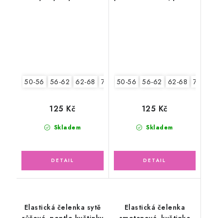
s medvídky
50-56
56-62
62-68
74-86
50-56
56-62
62-68
74-86
125 Kč
125 Kč
Skladem
Skladem
Elastická čelenka sytě
Elastická čelenka
růžová, pentle květinky
smetanová, květinka