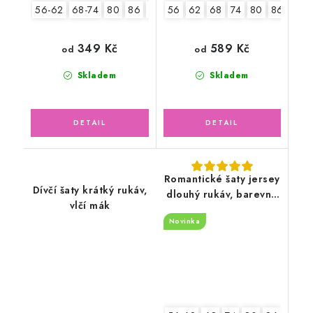
56-62
68-74
80
86
92
56
62
68
74
80
86
349 Kč
589 Kč
od
od
Skladem
Skladem
Romantické šaty jersey
Dívčí šaty krátký rukáv,
dlouhý rukáv, barevné
vlčí mák
květinky
Novinka