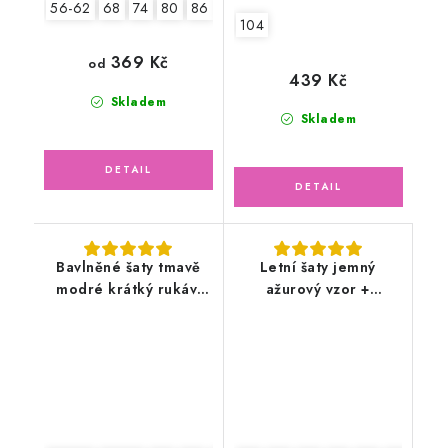
56-62
68
74
80
86
92
104
369 Kč
od
439 Kč
Skladem
Skladem
Bavlněné šaty tmavě
Letní šaty jemný
modré krátký rukáv,
ažurový vzor +
pudrové květy
kabátek, pudrově
růžové