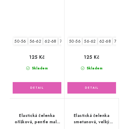
50-56
56-62
62-68
74-86
50-56
56-62
62-68
74-86
125 Kč
125 Kč
Skladem
Skladem
Elastická čelenka
Elastická čelenka
oříšková, pentle malá
smetanová, velký
liška
růžový květ