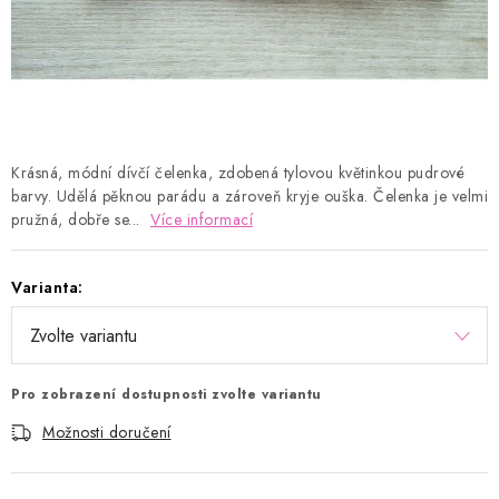
Kontakty
Proč AMÁLKA?
Doprava a platba
Tabulka velikostí
Postup pro vrácení a výměnu
Velkoobchod
Obchodní podmínky
Podmínky ochrany osobních údajů
Blog
Krásná, módní dívčí čelenka, zdobená tylovou květinkou pudrové
barvy. Udělá pěknou parádu a zároveň kryje ouška. Čelenka je velmi
pružná, dobře se...
Více informací
Varianta:
Pro zobrazení dostupnosti zvolte variantu
Možnosti doručení