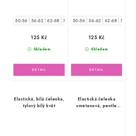
50-56
56-62
62-68
74-86
50-56
56-62
62-68
74-86
125 Kč
125 Kč
Skladem
Skladem
Elastická, bílá čelenka,
Elastická čelenka
tylový bílý květ
smetanová, pentle
srdíčka