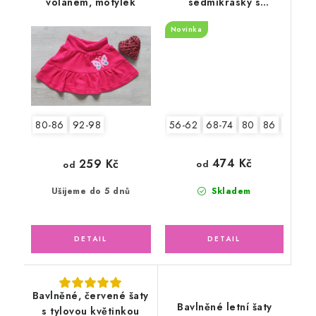
volánem, motýlek
sedmikrásky s
čelenkou
Novinka
56-62
68-74
80
86
92
80-86
92-98
474 Kč
259 Kč
od
od
Skladem
Ušijeme do 5 dnů
Bavlněné, červené šaty
Bavlněné letní šaty
s tylovou květinkou