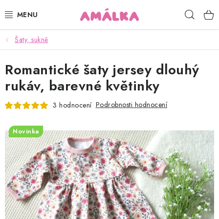
Přejít
Hleda
na
obsah
Šaty, sukně
KOJENECKÉ, DĚTSKÉ OBLEČENÍ
Romantické šaty jersey dlouhý
ČEPICE, RUKAVICE, NÁKRČNÍKY
rukáv, barevné květinky
OSUŠKY, BRYNDÁKY, DEKY, DOPLŇKY
Podrobnosti hodnocení
3 hodnocení
SOFTSHELL
Novinka
POUKAZY
KONTAKTY
HODNOCENÍ OBCHODU