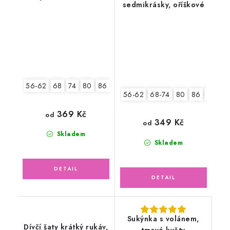
sedmikrásky, oříškové
56-62
68
74
80
86
92
56-62
68-74
80
86
92
369 Kč
od
349 Kč
od
Skladem
Skladem
Sukýnka s volánem,
Dívčí šaty krátký rukáv,
tmavé květy