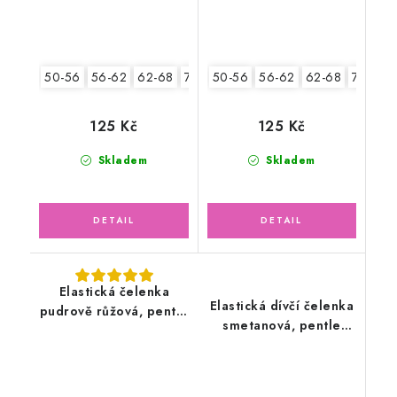
50-56
56-62
62-68
74-86
50-56
56-62
62-68
74-86
125 Kč
125 Kč
Skladem
Skladem
Elastická čelenka
Elastická dívčí čelenka
pudrově růžová, pentle
smetanová, pentle
tmavě modrá s květy
květy