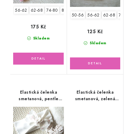
56-62
62-68
74-80
80-86
50-56
56-62
62-68
74-86
175 Kč
125 Kč
Skladem
Skladem
Elastická čelenka
Elastická čelenka
smetanová, pentle
smetanová, zelená
malé růžové hračky
pentle květinky