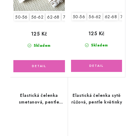
50-56
56-62
62-68
74-86
50-56
56-62
62-68
74-86
125 Kč
125 Kč
Skladem
Skladem
Elastická čelenka
Elastická čelenka sytě
smetanová, pentle
růžová, pentle květinky
lososové kuličky