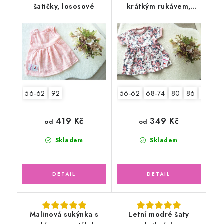
šatičky, lososové
krátkým rukávem,
pudrové květy
56-62
92
56-62
68-74
80
86
92
419 Kč
349 Kč
od
od
Skladem
Skladem
Malinová sukýnka s
Letní modré šaty