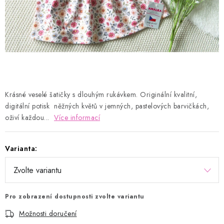
Kontakty
Proč AMÁLKA?
Doprava a platba
Tabulka velikostí
Postup pro vrácení a výměnu
Velkoobchod
Obchodní podmínky
Podmínky ochrany osobních údajů
Blog
Krásné veselé šatičky s dlouhým rukávkem. Originální kvalitní,
digitální potisk něžných květů v jemných, pastelových barvičkách,
oživí každou...
Více informací
Varianta:
Pro zobrazení dostupnosti zvolte variantu
Možnosti doručení