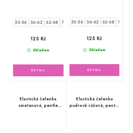
50-56
56-62
62-68
74-86
50-56
56-62
62-68
74-86
125 Kč
125 Kč
Skladem
Skladem
Elastická čelenka
Elastická čelenka
smetanová, pentle
pudrově růžová, pentle
tyrkysové, malé,
malé květinky
květinky