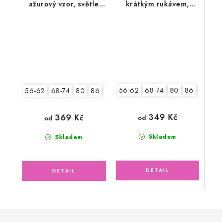
ažurový vzor, světle
krátkým rukávem,
pudrové
tylový květ
56-62
68-74
80
86
92
56-62
68-74
80
86
92
349 Kč
369 Kč
od
od
Skladem
Skladem