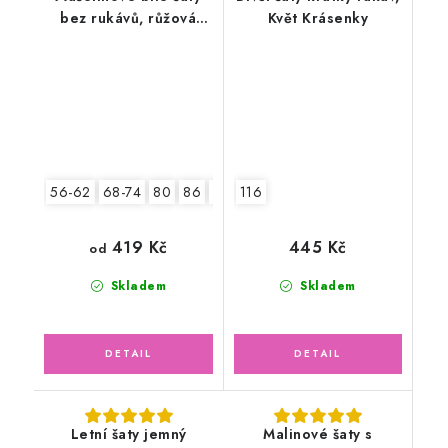
bez rukávů, růžová
Květ Krásenky
květinka
56-62
68-74
80
86
92
116
419 Kč
445 Kč
od
Skladem
Skladem
Letní šaty jemný
Malinové šaty s