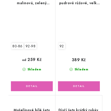
malinová, zelený
pudrově růžové, velký
motýlek
tylový květ
80-86
92-98
92
259 Kč
389 Kč
od
Skladem
Skladem
Mušelínové bílé šaty
Dívčí šaty krátký rukáv,