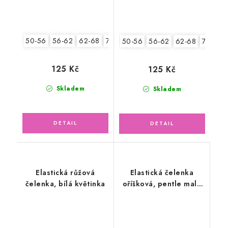
50-56
56-62
62-68
74-86
50-56
56-62
62-68
74-86
125 Kč
125 Kč
Skladem
Skladem
Elastická růžová
Elastická čelenka
čelenka, bílá květinka
oříšková, pentle malá
liška