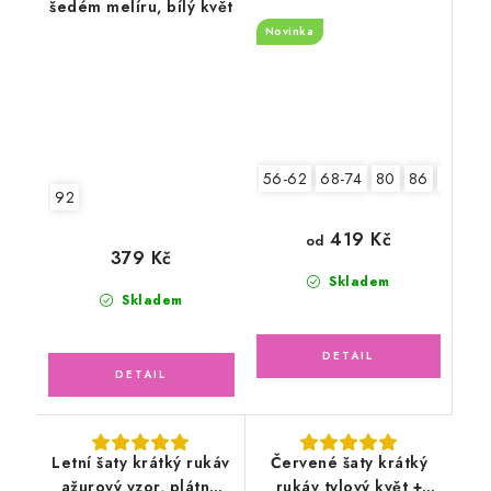
šedém melíru, bílý květ
Novinka
56-62
68-74
80
86
92
92
419 Kč
od
379 Kč
Skladem
Skladem
Letní šaty krátký rukáv
Červené šaty krátký
ažurový vzor, plátno
rukáv tylový květ +