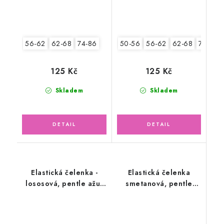
56-62
62-68
74-86
50-56
56-62
62-68
74-86
125 Kč
125 Kč
Skladem
Skladem
Elastická čelenka -
Elastická čelenka
lososová, pentle ažur
smetanová, pentle
vzor
růžový květ