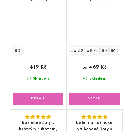
květinky
čelenka
80
56-62
68-74
80
86
92
419 Kč
469 Kč
od
Skladem
Skladem
Bavlněné šaty s
Letní námořnické
krátkým rukávem,
pruhované šaty s