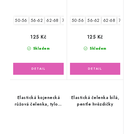
50-56
56-62
62-68
74-86
50-56
56-62
62-68
74-86
125 Kč
125 Kč
Skladem
Skladem
Elastická kojenecká
Elastická čelenka bílá,
růžová čelenka, tylový
pentle hvězdičky
květ