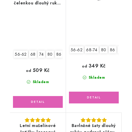
čelenkou dlouhý rukáv
modré
ažurový vzor,
smetanové
56-62
68-74
80
86
92
56-62
68
74
80
86
92
349 Kč
od
509 Kč
od
Skladem
Skladem
Letní mušelínové
Bavlněné šaty dlouhý
šatičky, lososové
rukáv, pudrově růžové