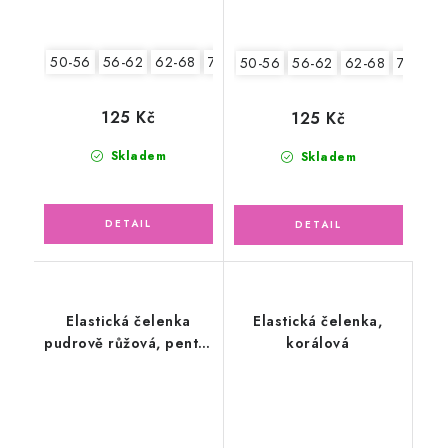
50-56
56-62
62-68
74-86
50-56
56-62
62-68
74-86
125 Kč
125 Kč
Skladem
Skladem
Elastická čelenka
Elastická čelenka,
pudrově růžová, pentle
korálová
malé květinky