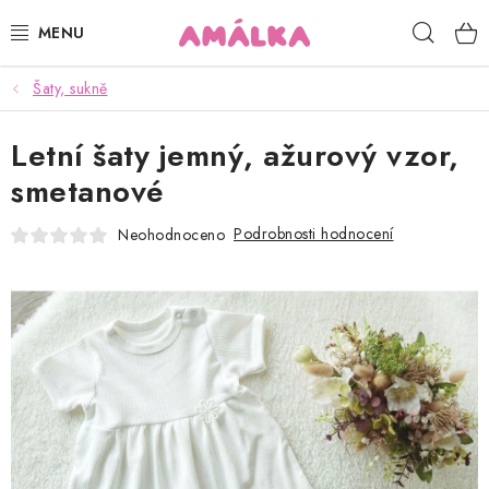
Přejít
Hleda
na
obsah
Šaty, sukně
KOJENECKÉ, DĚTSKÉ OBLEČENÍ
Letní šaty jemný, ažurový vzor,
ČEPICE, RUKAVICE, NÁKRČNÍKY
smetanové
OSUŠKY, BRYNDÁKY, DEKY, DOPLŇKY
Podrobnosti hodnocení
Neohodnoceno
SOFTSHELL
POUKAZY
KONTAKTY
HODNOCENÍ OBCHODU