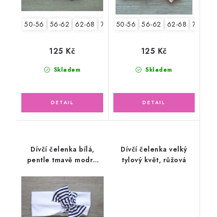
50-56
56-62
62-68
74-86
50-56
56-62
62-68
74-86
125 Kč
125 Kč
Skladem
Skladem
Dívčí čelenka bílá,
Dívčí čelenka velký
pentle tmavě modré
tylový květ, růžová
pruhy