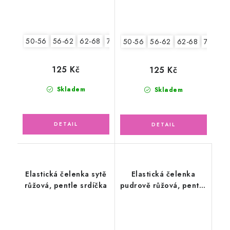
50-56
56-62
62-68
74-86
50-56
56-62
62-68
74-86
125 Kč
125 Kč
Skladem
Skladem
Elastická čelenka sytě
Elastická čelenka
růžová, pentle srdíčka
pudrově růžová, pentle
s medvídky