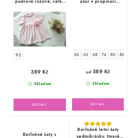
pudrově růžové, velký
ažur + propínací
tylový květ
kabátek
56
62
68
74
80
86
92
589 Kč
389 Kč
od
Skladem
Skladem
Bavlněné letní šaty
Bavlněné šaty s
sedmikrásky, tmavě