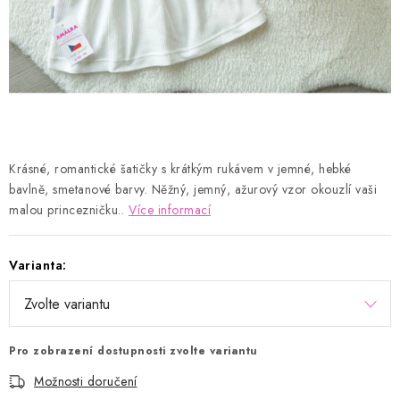
Kontakty
Proč AMÁLKA?
Doprava a platba
Tabulka velikostí
Postup pro vrácení a výměnu
Velkoobchod
Obchodní podmínky
Podmínky ochrany osobních údajů
Blog
Krásné, romantické šatičky s krátkým rukávem v jemné, hebké
bavlně, smetanové barvy. Něžný, jemný, ažurový vzor okouzlí vaši
malou princezničku..
Více informací
Varianta:
Pro zobrazení dostupnosti zvolte variantu
Možnosti doručení