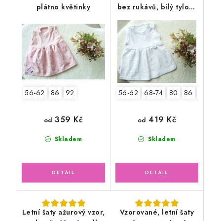
plátno květinky
bez rukávů, bílý tylový
květ
56-62
86
92
56-62
68-74
80
86
92
359 Kč
419 Kč
od
od
Skladem
Skladem
Letní šaty ažurový vzor,
Vzorované, letní šaty