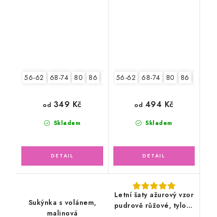
pudrové květy
čelenkou
56-62
68-74
80
86
92
56-62
68-74
80
86
92
349 Kč
494 Kč
od
od
Skladem
Skladem
Letní šaty ažurový vzor
Sukýnka s volánem,
pudrově růžové, tylový
malinová
květ