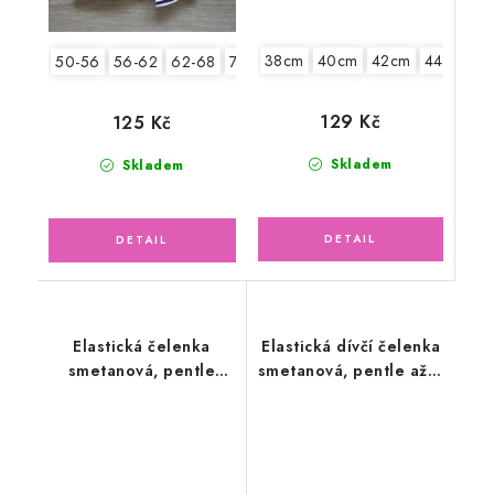
38cm
40cm
42cm
44cm
4
50-56
56-62
62-68
74-86
129 Kč
125 Kč
Skladem
Skladem
Elastická čelenka
Elastická dívčí čelenka
smetanová, pentle
smetanová, pentle ažur
květinky
žlutá