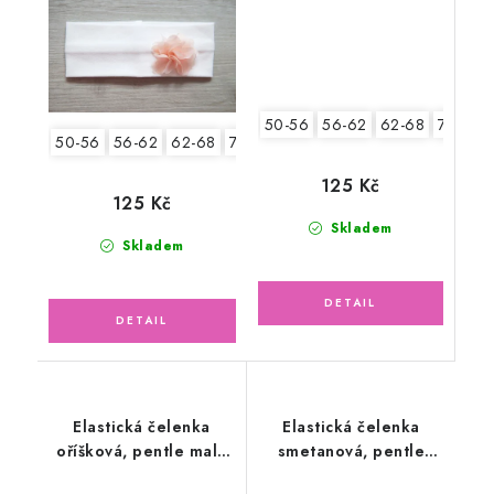
50-56
56-62
62-68
74-86
50-56
56-62
62-68
74-86
125 Kč
125 Kč
Skladem
Skladem
Elastická čelenka
Elastická čelenka
oříšková, pentle malá
smetanová, pentle
liška
malé růžové hračky