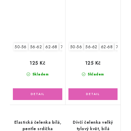
pruhy
50-56
56-62
62-68
74-86
50-56
56-62
62-68
74-86
125 Kč
125 Kč
Skladem
Skladem
Elastická čelenka bílá,
Dívčí čelenka velký
pentle srdíčka
tylový květ, bílá