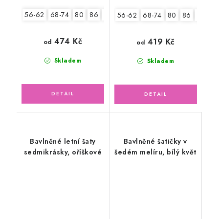
56-62
68-74
80
86
92
56-62
68-74
80
86
92
474 Kč
419 Kč
od
od
Skladem
Skladem
Bavlněné letní šaty
Bavlněné šatičky v
sedmikrásky, oříškové
šedém melíru, bílý květ