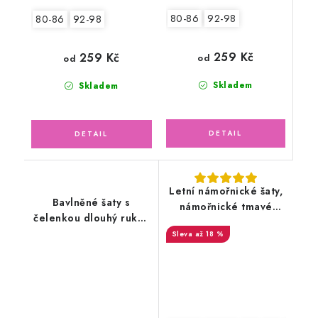
80-86
92-98
80-86
92-98
259 Kč
259 Kč
od
od
Skladem
Skladem
Letní námořnické šaty,
Bavlněné šaty s
námořnické tmavé
čelenkou dlouhý rukáv
pruhy
ažurový vzor,
až 18 %
smetanové