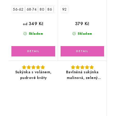
56-62
68-74
80
86
92
92
349 Kč
379 Kč
od
Skladem
Skladem
Sukýnka s volánem,
Bavlněná sukýnka
pudrové květy
malinová, zelený
motýlek