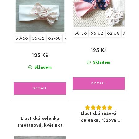
50-56
56-62
62-68
74-86
50-56
56-62
62-68
74-86
125 Kč
125 Kč
Skladem
Skladem
Elastická růžová
Elastická čelenka
čelenka, růžová
smetanová, květinka
květinka