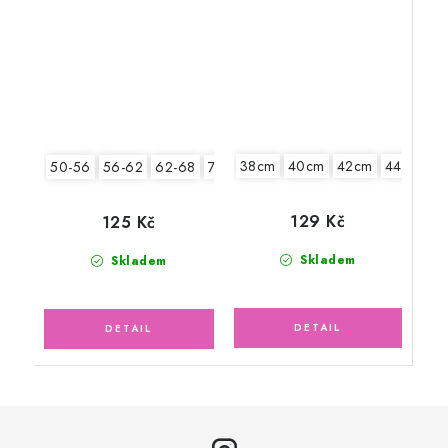
38cm
40cm
42cm
44cm
4
50-56
56-62
62-68
74-86
129 Kč
125 Kč
Skladem
Skladem