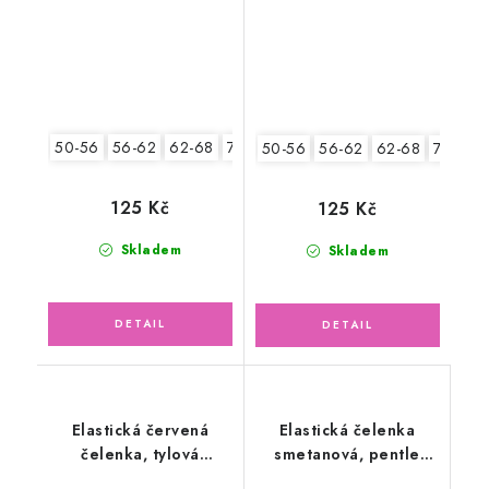
50-56
56-62
62-68
74-86
50-56
56-62
62-68
74-86
125 Kč
125 Kč
Skladem
Skladem
Elastická červená
Elastická čelenka
čelenka, tylová
smetanová, pentle
květinka
květinky