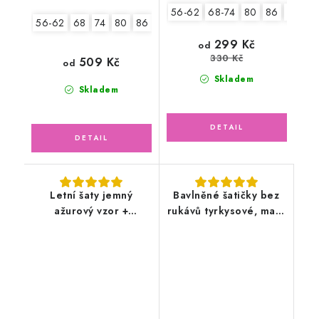
56-62
68-74
80
86
92
2.
56-62
68
74
80
86
92
299 Kč
od
330 Kč
509 Kč
od
Skladem
Skladem
Letní šaty jemný
Bavlněné šatičky bez
ažurový vzor +
rukávů tyrkysové, malé
kabátek, pudrově
květinky
růžové