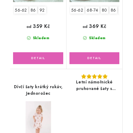
56-62
86
92
56-62
68-74
80
86
92
359 Kč
369 Kč
od
od
Skladem
Skladem
Letní námořnické
Dívčí šaty krátký rukáv,
pruhované šaty s
Jednorožec
čelenkou