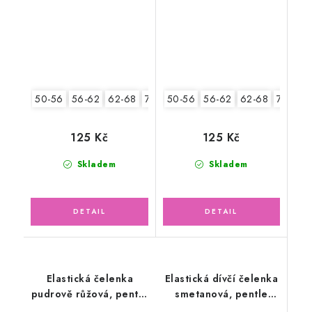
50-56
56-62
62-68
74-86
50-56
56-62
62-68
74-86
125 Kč
125 Kč
Skladem
Skladem
Elastická čelenka
Elastická dívčí čelenka
pudrově růžová, pentle
smetanová, pentle
malé květinky
ažur žlutá