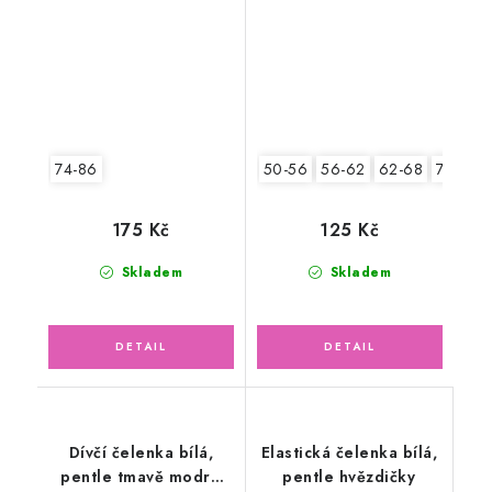
růžový květ
74-86
50-56
56-62
62-68
74-86
175 Kč
125 Kč
Skladem
Skladem
Dívčí čelenka bílá,
Elastická čelenka bílá,
pentle tmavě modré
pentle hvězdičky