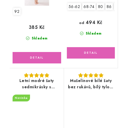
56-62
68-74
80
86
92
92
494 Kč
od
385 Kč
Skladem
Skladem
Letní modré šaty
Mušelínové bílé šaty
sedmikrásky s
bez rukávů, bílý tylový
čelenkou
květ
Novinka