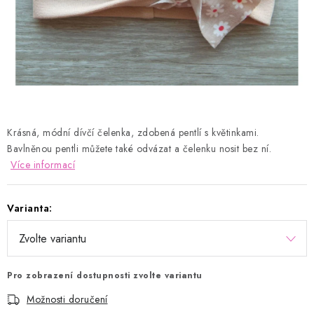
Kontakty
Proč AMÁLKA?
Doprava a platba
Tabulka velikostí
Postup pro vrácení a výměnu
Velkoobchod
Obchodní podmínky
Podmínky ochrany osobních údajů
Blog
Krásná, módní dívčí čelenka, zdobená pentlí s květinkami.
Bavlněnou pentli můžete také odvázat a čelenku nosit bez ní.
Více informací
Varianta:
Pro zobrazení dostupnosti zvolte variantu
Možnosti doručení