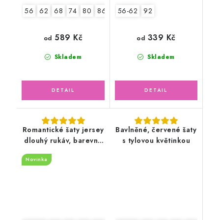
56
62
68
74
80
86
56-62
92
589 Kč
339 Kč
od
od
Skladem
Skladem
Romantické šaty jersey
Bavlněné, červené šaty
dlouhý rukáv, barevné
s tylovou květinkou
květinky
Novinka