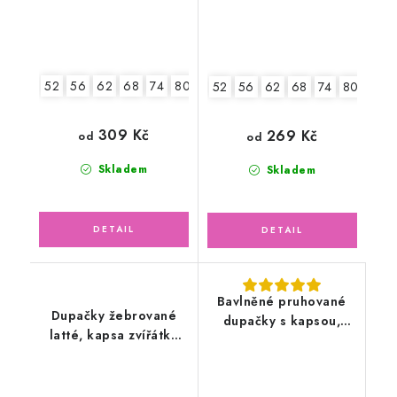
52
56
62
68
74
80
52
56
62
68
74
80
2.jak
309 Kč
269 Kč
od
od
Skladem
Skladem
Bavlněné pruhované
Dupačky žebrované
dupačky s kapsou,
latté, kapsa zvířátka
Panda
safari