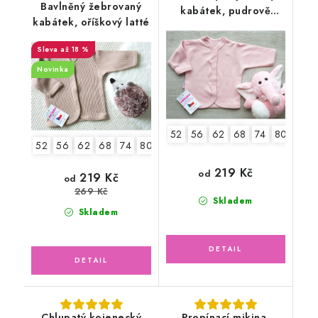
Bavlněný žebrovaný
kabátek, pudrově
kabátek, oříškový latté
růžový
až 18 %
Novinka
52
56
62
68
74
80
86
52
56
62
68
74
80
2.jakost v.62
219 Kč
od
219 Kč
od
269 Kč
Skladem
Skladem
Chlupatý kojenecký
Propínací mikina,