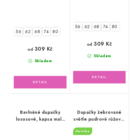
56
62
68
74
80
56
62
68
74
80
309 Kč
od
309 Kč
od
Skladem
Skladem
Bavlněné dupačky
Dupačky žebrované
lososové, kapsa malé
světle pudrově růžové,
srdíčka
kapsa květinky
Novinka