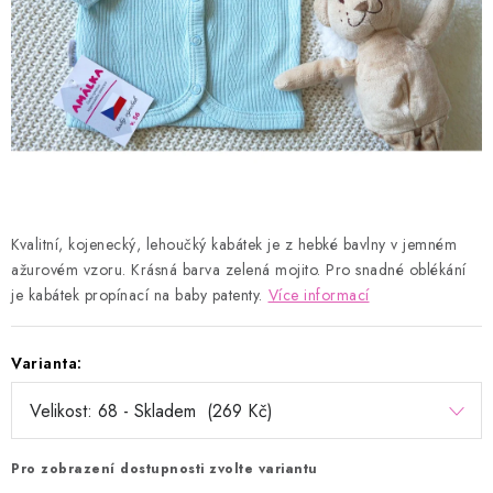
Kontakty
Proč AMÁLKA?
Doprava a platba
Tabulka velikostí
Postup pro vrácení a výměnu
Velkoobchod
Obchodní podmínky
Podmínky ochrany osobních údajů
Blog
Kvalitní, kojenecký, lehoučký kabátek je z hebké bavlny v jemném
ažurovém vzoru. Krásná barva zelená mojito. Pro snadné oblékání
je kabátek propínací na baby patenty.
Více informací
Varianta:
Pro zobrazení dostupnosti zvolte variantu