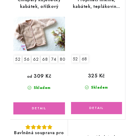
kabátek, oříškový
kabátek, teplákovina,
lesní zvířátka
52
68
52
56
62
68
74
80
86
325 Kč
309 Kč
od
Skladem
Skladem
Bavlněná souprava pro