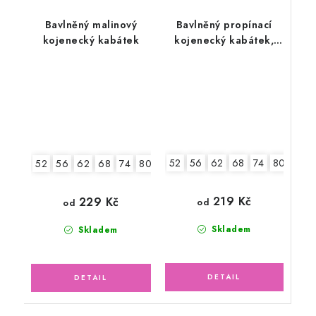
Bavlněný malinový
Bavlněný propínací
kojenecký kabátek
kojenecký kabátek,
růžový
52
56
62
68
74
80
86
52
56
62
68
74
80
86
219 Kč
229 Kč
od
od
Skladem
Skladem