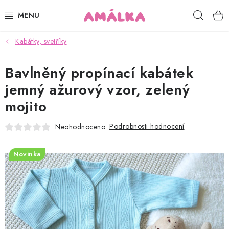
Přejít
Hleda
na
obsah
Kabátky, svetříky
KOJENECKÉ, DĚTSKÉ OBLEČENÍ
Bavlněný propínací kabátek
ČEPICE, RUKAVICE, NÁKRČNÍKY
jemný ažurový vzor, zelený
OSUŠKY, BRYNDÁKY, DEKY, DOPLŇKY
mojito
SOFTSHELL
Podrobnosti hodnocení
Neohodnoceno
POUKAZY
Novinka
KONTAKTY
HODNOCENÍ OBCHODU