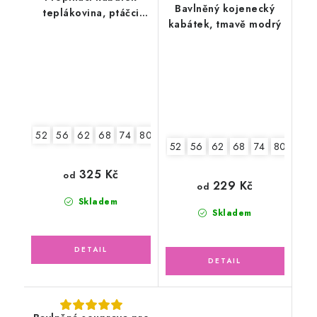
Bavlněný kojenecký
teplákovina, ptáčci
kabátek, tmavě modrý
květy
52
56
62
68
74
80
86
52
56
62
68
74
80
86
325 Kč
od
229 Kč
od
Skladem
Skladem