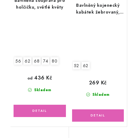
Bavlněná souprava pro
Bavlněný kojenecký
holčičku, světlé květy
kabátek žebrovaný,
ledově zelený
56
62
68
74
80
52
62
436 Kč
od
269 Kč
Skladem
Skladem