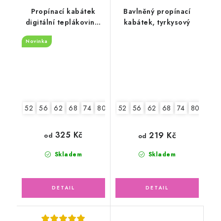
Propínací kabátek
Bavlněný propínací
digitální teplákovina,
kabátek, tyrkysový
medvědí holčička
Novinka
52
56
62
68
74
80
86
52
56
62
68
74
80
86
325 Kč
219 Kč
od
od
Skladem
Skladem