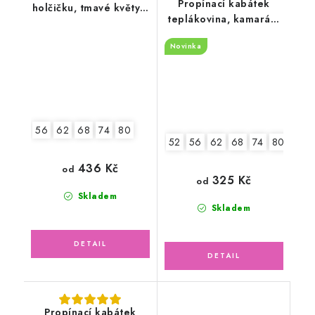
Propínací kabátek
holčičku, tmavé květy s
teplákovina, kamarádi
čepicí
zvířátka
Novinka
56
62
68
74
80
52
56
62
68
74
80
436 Kč
od
325 Kč
od
Skladem
Skladem
Propínací kabátek