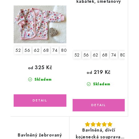
kabátek, smetanový
květinky
52
56
62
68
74
80
86
52
56
62
68
74
80
86
325 Kč
od
219 Kč
od
Skladem
Skladem
Bavlněná, dívčí
Bavlněný žebrovaný
kojenecká souprava,