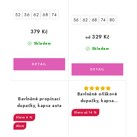
52
56
62
68
74
56
62
68
74
80
379 Kč
329 Kč
od
Skladem
Skladem
Bavlněné oříškové
Bavlněné propínací
dupačky, kapsa
dupačky, kapsa auta
zvířátka v lese
až 14 %
6 %
Akce