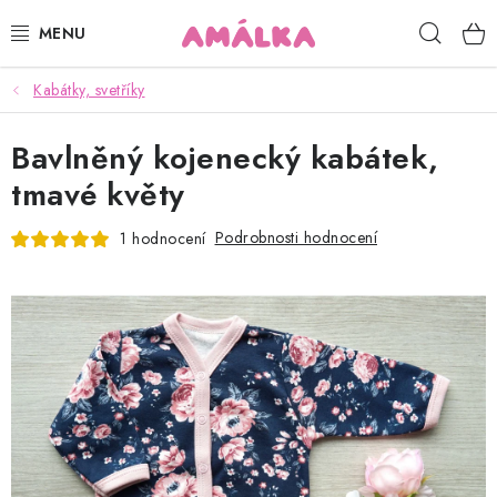
Přejít
Hleda
na
obsah
Kabátky, svetříky
KOJENECKÉ, DĚTSKÉ OBLEČENÍ
Bavlněný kojenecký kabátek,
ČEPICE, RUKAVICE, NÁKRČNÍKY
tmavé květy
OSUŠKY, BRYNDÁKY, DEKY, DOPLŇKY
Podrobnosti hodnocení
1 hodnocení
SOFTSHELL
POUKAZY
KONTAKTY
HODNOCENÍ OBCHODU