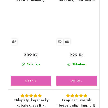
písmenky
52
52
68
309 Kč
229 Kč
Skladem
Skladem
Chlupatý, kojenecký
Propínací svetřík
kabátek, svetřík,
fleece antipilling, bílý