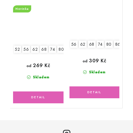
vzor, sluníčkově žlutý
Novinka
56
62
68
74
80
86
52
56
62
68
74
80
86
309 Kč
od
269 Kč
od
Skladem
Skladem