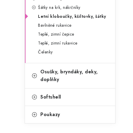
g
r
Šátky na krk, nákrčníky
o
Letní kloboučky, kšiltovky, šátky
a
r
Bavlněné rukavice
n
i
Teplé, zimní čepice
e
n
Teplé, zimní rukavice
í
Čelenky
p
Osušky, bryndáky, deky,
a
doplňky
n
e
Softshell
l
Poukazy