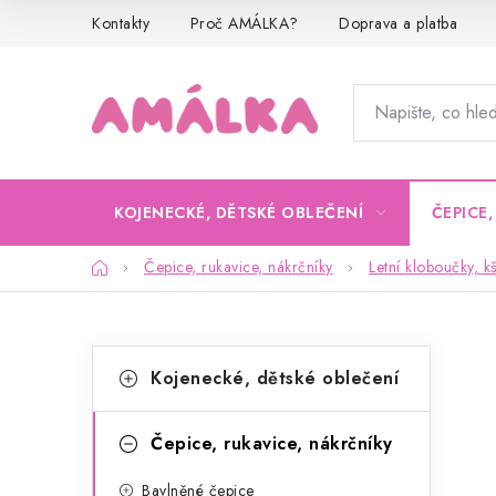
Přejít
Kontakty
Proč AMÁLKA?
Doprava a platba
na
obsah
KOJENECKÉ, DĚTSKÉ OBLEČENÍ
ČEPICE
Domů
Čepice, rukavice, nákrčníky
Letní kloboučky, kš
P
K
Přeskočit
Kojenecké, dětské oblečení
kategorie
a
o
t
s
Čepice, rukavice, nákrčníky
e
t
Bavlněné čepice