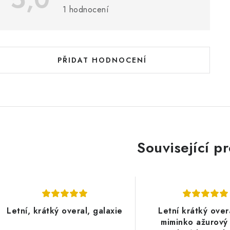
h
1 hodnocení
o
d
n
PŘIDAT HODNOCENÍ
o
c
e
n
Související p
Letní, krátký overal, galaxie
Letní krátký over
miminko ažurový 