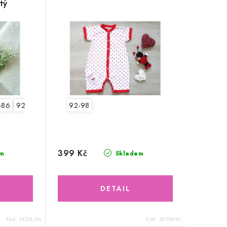
tý
-86
92-98
92-98
399 Kč
m
Skladem
Kód:
34324/56
Kód:
28709/92