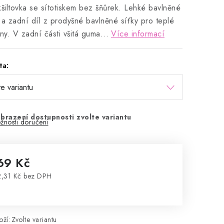
kšiltovka se sítotiskem bez šňůrek. Lehké bavlněné
 a zadní díl z prodyšné bavlněné síťky pro teplé
dny. V zadní části všitá guma...
Více informací
ta:
brazení dostupnosti zvolte variantu
žnosti doručení
69 Kč
,31 Kč bez DPH
rná cena:
ží:
Zvolte variantu