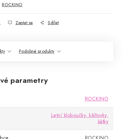
:
ROCKINO
k
Zeptat se
Sdílet
kty
Podobné produkty
vé parametry
ROCKINO
Letní kloboučky, kšiltovky,
šátky
obce
ROCKINO