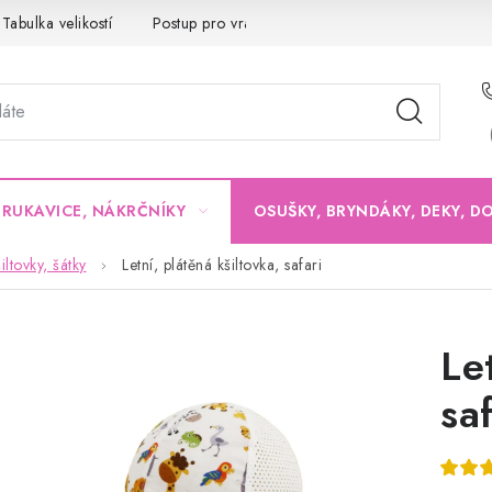
Tabulka velikostí
Postup pro vrácení a výměnu
Velkoobchod
, RUKAVICE, NÁKRČNÍKY
OSUŠKY, BRYNDÁKY, DEKY, D
iltovky, šátky
Letní, plátěná kšiltovka, safari
Le
saf