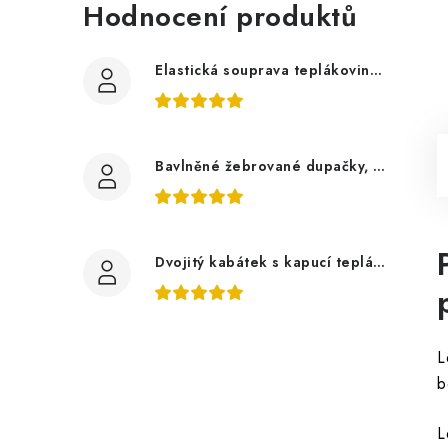
Hodnocení produktů
Elastická souprava teplákovina tmavě šedá, bagry
Bavlněné žebrované dupačky, zelené mojito
Dvojitý kabátek s kapucí teplákovina, auta
L
b
L