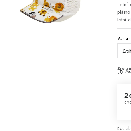
Letní 
plátno
letní 
Varian
Pro zo
Mo
2
222
Mě
Kód zbo