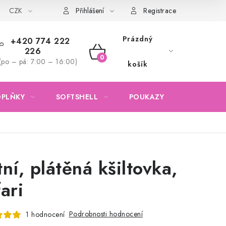
CZK
Obchodní podmínky
Podmínky ochrany osobních údajů
Přihlášení
Registrace
Prázdný
+420 774 222
226
NÁKUPNÍ
(po – pá: 7:00 – 16:00)
košík
KOŠÍK
OPLŇKY
SOFTSHELL
POUKAZY
KONTAKTY
tní, plátěná kšiltovka,
ari
Podrobnosti hodnocení
1 hodnocení