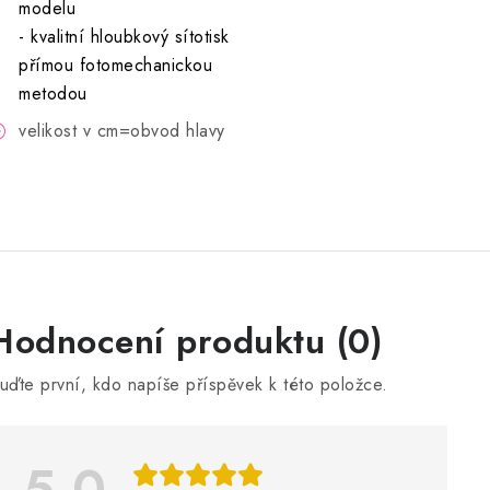
modelu
- kvalitní hloubkový sítotisk
přímou fotomechanickou
metodou
velikost v cm=obvod hlavy
V
Hodnocení produktu (0)
ý
uďte první, kdo napíše příspěvek k této položce.
p
5,0
s