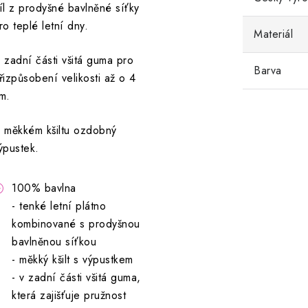
íl z prodyšné bavlněné síťky
ro teplé letní dny.
Materiál
 zadní části všitá guma pro
Barva
řizpůsobení velikosti až o 4
m.
 měkkém kšiltu ozdobný
ýpustek.
100% bavlna
- tenké letní plátno
kombinované s prodyšnou
bavlněnou síťkou
- měkký kšilt s výpustkem
- v zadní části všitá guma,
která zajišťuje pružnost