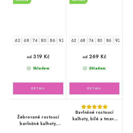
Novinka
Novinka
62
68
74
80
86
92
98
62
104
68
74
80
86
92
319 Kč
269 Kč
od
od
Skladem
Skladem
Bavlněné rostoucí
Žebrované rostoucí
kalhoty, bílé a tmavě
bavlněné kalhoty,
modré pruhy
zelené mojito