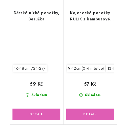
Dětské nízké ponožky,
Kojenecké ponožky
Beruška
RULÍK z bambusové
viskózy, modré
16-18cm /24-27/
9-12cm(0-4 měsíce)
13-15cm /
59 Kč
57 Kč
Skladem
Skladem