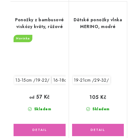
Ponožky z bambusové
Dětské ponožky vlnka
viskózy květy, růžové
MERINO, modré
Novinka
13-15cm /19-22/
16-18cm /24-27/
19-21cm /29-32/
57 Kč
105 Kč
od
Skladem
Skladem