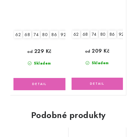
62
68
74
80
86
92
98
62
68
74
80
86
92
98
104
209 Kč
229 Kč
od
od
Skladem
Skladem
Podobné produkty