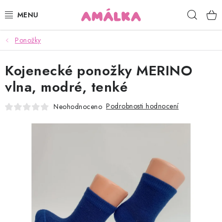
Přejít
Hleda
na
obsah
Ponožky
KOJENECKÉ, DĚTSKÉ OBLEČENÍ
Kojenecké ponožky MERINO
ČEPICE, RUKAVICE, NÁKRČNÍKY
vlna, modré, tenké
OSUŠKY, BRYNDÁKY, DEKY, DOPLŇKY
Podrobnosti hodnocení
Neohodnoceno
SOFTSHELL
POUKAZY
KONTAKTY
HODNOCENÍ OBCHODU