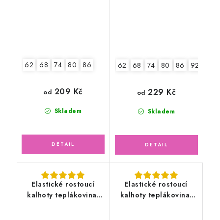
62
68
74
80
86
62
68
74
80
86
92
98
209 Kč
229 Kč
od
od
Skladem
Skladem
Elastické rostoucí
Elastické rostoucí
kalhoty teplákovina,
kalhoty teplákovina,
fuchsiové
oříškové, pískové
náplety