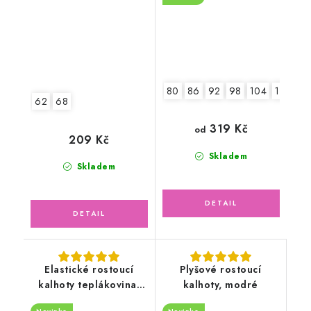
80
86
92
98
104
110
11
62
68
319 Kč
od
209 Kč
Skladem
Skladem
Elastické rostoucí
Plyšové rostoucí
kalhoty teplákovina,
kalhoty, modré
Stavební stroje a Auta