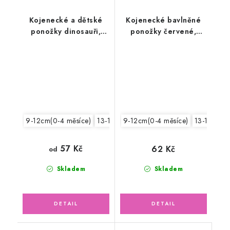
Kojenecké a dětské
Kojenecké bavlněné
ponožky dinosauři,
ponožky červené,
růžové
přeložený lem
9-12cm(0-4 měsíce)
13-15cm /19-22/
16-18cm /24-27/
9-12cm(0-4 měsíce)
13-15cm /
57 Kč
62 Kč
od
Skladem
Skladem