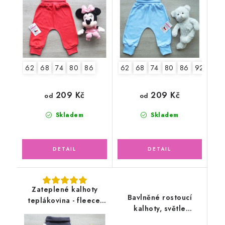
62
68
74
80
86
62
68
74
80
86
92
98
209 Kč
209 Kč
od
od
Skladem
Skladem
Zateplené kalhoty
Bavlněné rostoucí
teplákovina - fleece,
kalhoty, světle
bagr
lososové