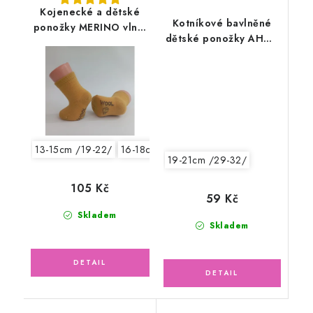
Kojenecké a dětské
Kotníkové bavlněné
ponožky MERINO vlna,
dětské ponožky AHOJ,
hořčicové, tenké
světle růžové
13-15cm /19-22/
16-18cm /24-27/
19-21cm /29-32/
105 Kč
59 Kč
Skladem
Skladem