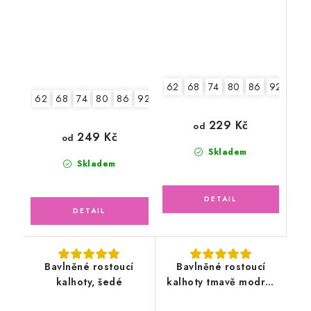
62
68
74
80
86
92
98
62
68
74
80
86
92
229 Kč
od
249 Kč
od
Skladem
Skladem
Bavlněné rostoucí
Bavlněné rostoucí
kalhoty, šedé
kalhoty tmavě modré,
mořský svět