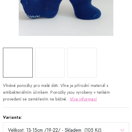
Kontakty
Proč AMÁLKA?
Doprava a platba
Tabulka velikostí
Postup pro vrácení a výměnu
Velkoobchod
Obchodní podmínky
Podmínky ochrany osobních údajů
Blog
Vlněné ponožky pro malé děti. Vlna je přírodní materiál s
antibakteriálním účinkem. Ponožky jsou vyrobeny v tenkém
provedení se zaměřením na běžné..
Více informací
Varianta: