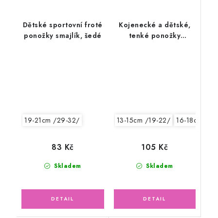
Dětské sportovní froté
Kojenecké a dětské,
ponožky smajlík, šedé
tenké ponožky
MERINO vlna, cihlová
13-15cm /19-22/
16-18cm /24
19-21cm /29-32/
105 Kč
83 Kč
Skladem
Skladem