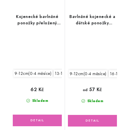
Kojenecké bavlněné
Bavlněné kojenecké a
ponožky přeložený
dětské ponožky
lem, tmavě modré
kočička Micka, růžové
9-12cm(0-4 měsíce)
13-15cm /19-22/
9-12cm(0-4 měsíce)
16-18cm /
62 Kč
57 Kč
od
Skladem
Skladem