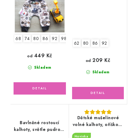
68
74
80
86
92
98
62
80
86
92
449 Kč
od
209 Kč
od
Skladem
Skladem
Dětské mušelínové
Bavlněné rostoucí
volné kalhoty, oříškové
kalhoty, světle pudrově
latté
růžové
Novinka