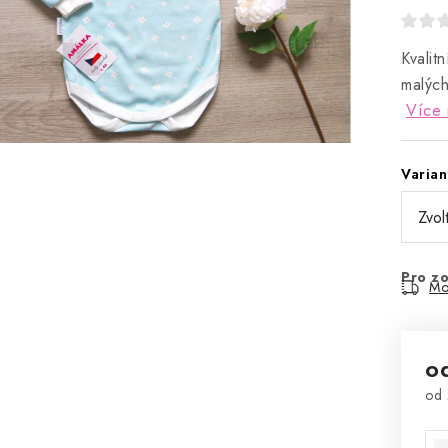
Kvalit
malých
Více 
Varian
Pro zo
Mo
o
od
Mě