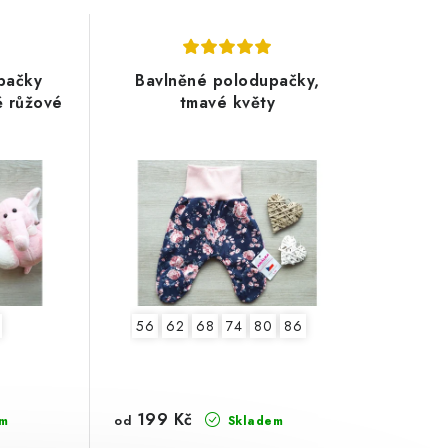
pačky
Bavlněné polodupačky,
ě růžové
tmavé květy
56
62
68
74
80
86
199 Kč
od
m
Skladem