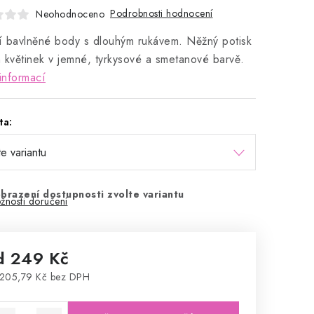
Podrobnosti hodnocení
Neohodnoceno
ní bavlněné body s dlouhým rukávem. Něžný potisk
 květinek v jemné, tyrkysové a smetanové barvě.
informací
ta:
brazení dostupnosti zvolte variantu
žnosti doručení
d
249 Kč
205,79 Kč
bez DPH
rná cena: