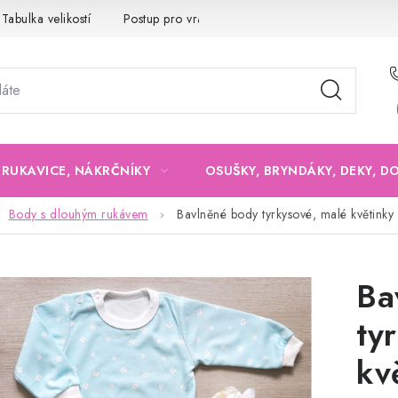
Tabulka velikostí
Postup pro vrácení a výměnu
Velkoobchod
, RUKAVICE, NÁKRČNÍKY
OSUŠKY, BRYNDÁKY, DEKY, D
Body s dlouhým rukávem
Bavlněné body tyrkysové, malé květinky
Ba
ty
kv