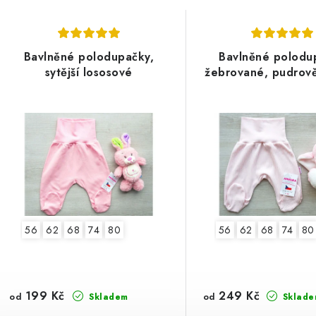
Bavlněné polodupačky,
Bavlněné polodu
sytější lososové
žebrované, pudrov
56
62
68
74
80
56
62
68
74
80
199 Kč
249 Kč
od
od
Skladem
Sklade