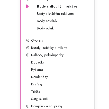
g
r
Body s dlouhým rukávem
o
Body s krátkým rukávem
a
r
Body nátělník
n
i
Body rolák
e
n
Overaly
í
Bundy, kabátky a mikiny
p
Kalhoty, polodupačky
a
Dupačky
Pyžama
n
Kombinézy
e
Kraťasy
l
Trička
Šaty, sukně
Komplety a soupravy