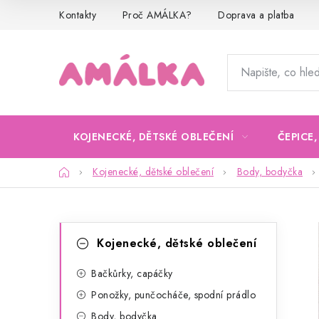
Přejít
Kontakty
Proč AMÁLKA?
Doprava a platba
na
obsah
KOJENECKÉ, DĚTSKÉ OBLEČENÍ
ČEPICE
Domů
Kojenecké, dětské oblečení
Body, bodyčka
P
K
Přeskočit
Kojenecké, dětské oblečení
kategorie
a
o
t
Bačkůrky, capáčky
s
Ponožky, punčocháče, spodní prádlo
e
t
Body, bodyčka