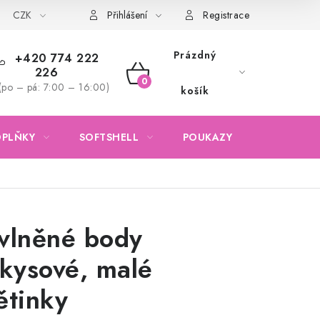
CZK
Obchodní podmínky
Podmínky ochrany osobních údajů
Přihlášení
Registrace
Prázdný
+420 774 222
226
NÁKUPNÍ
(po – pá: 7:00 – 16:00)
košík
KOŠÍK
OPLŇKY
SOFTSHELL
POUKAZY
KONTAKTY
vlněné body
rkysové, malé
ětinky