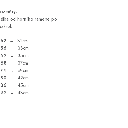
ozměry:
élka od horního ramene po
ozkrok.
.52
→ 31cm
.56
→ 33cm
.62
→ 35cm
.68
→ 37cm
.74
→ 39cm
.80
→ 42cm
.86
→ 45cm
.92
→ 48cm