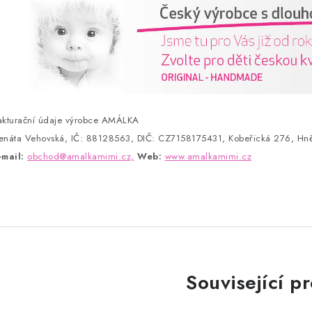
akturační údaje výrobce AMÁLKA
enáta Vehovská, IČ: 88128563, DIČ: CZ7158175431, Kobeřická 276, Hně
-mail:
obchod@amalkamimi.cz,
Web:
www.amalkamimi.cz
Související p