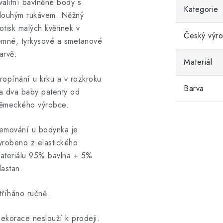
valitní bavlněné body s
Kategorie
louhým rukávem. Něžný
otisk malých květinek v
Český výr
emné, tyrkysové a smetanové
arvě.
Materiál
ropínání u krku a v rozkroku
Barva
a dva baby patenty od
ěmeckého výrobce.
emování u bodynka je
yrobeno z elastického
ateriálu 95% bavlna + 5%
lastan.
tříháno ručně.
ekorace neslouží k prodeji.