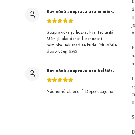
K
d
Bavlněná souprava pro miminko, zvířátka v lese
p
j
Soupravička je hezká, kvalitně ušitá.
b
Mám jí jako dárek k narození
miminka, tak snad se bude líbit. Vřele
P
doporučuji 👍👍
n
n
Bavlněná souprava pro holčičku, tmavé květy
L
v
Nádherné oblečení. Doporučujeme
m
e
S
D