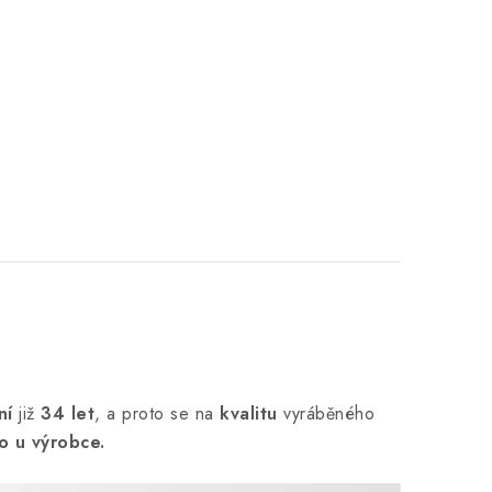
ní
již
34 let
,
a proto se na
kvalitu
vyráběného
o u výrobce.