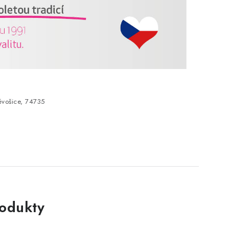
vošice, 74735
rodukty