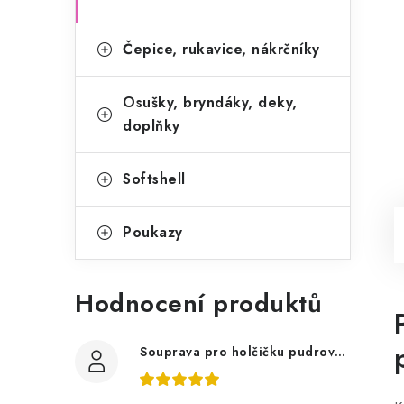
Čepice, rukavice, nákrčníky
Osušky, bryndáky, deky,
doplňky
Softshell
Poukazy
Hodnocení produktů
Souprava pro holčičku pudrově růžová, ptáčci květy