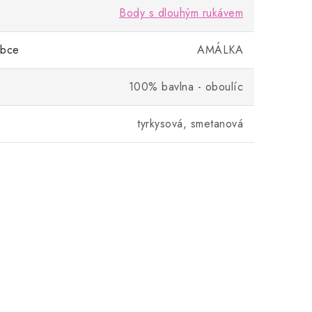
Body s dlouhým rukávem
obce
AMÁLKA
100% bavlna - oboulíc
tyrkysová, smetanová