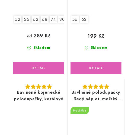
52
56
62
68
74
80
86
56
62
289 Kč
199 Kč
od
Skladem
Skladem
Bavlněné kojenecké
Bavlněné polodupačky
polodupačky, korálové
šedý náplet, mořský
svět
Novinka