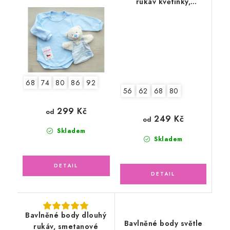
rukáv květinky,
zeleno/růžové
68
74
80
86
92
56
62
68
80
299 Kč
od
249 Kč
od
Skladem
Skladem
Bavlněné body dlouhý
Bavlněné body světle
rukáv, smetanové