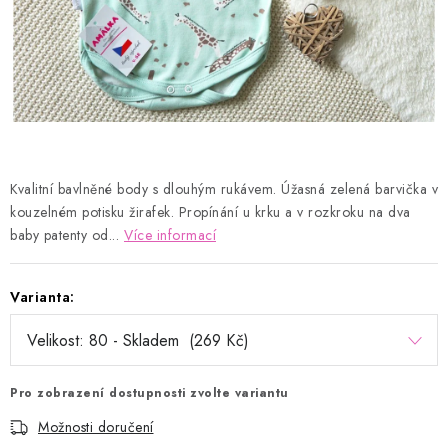
Kontakty
Proč AMÁLKA?
Doprava a platba
Tabulka velikostí
Postup pro vrácení a výměnu
Velkoobchod
Obchodní podmínky
Podmínky ochrany osobních údajů
Blog
Kvalitní bavlněné body s dlouhým rukávem. Úžasná zelená barvička v
kouzelném potisku žirafek. Propínání u krku a v rozkroku na dva
baby patenty od...
Více informací
Varianta:
Pro zobrazení dostupnosti zvolte variantu
Možnosti doručení