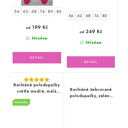
56
62
68
74
80
86
92
56
62
68
74
80
199 Kč
od
249 Kč
od
Skladem
Skladem
Bavlněné polodupačky
Bavlněné žebrované
světle modré, malá
polodupačky, zelené
liška
mojito
Novinka