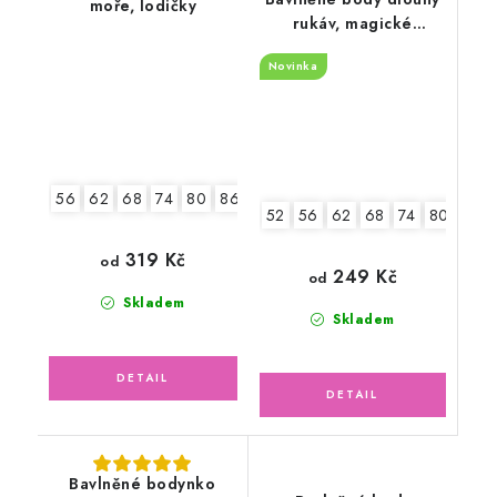
moře, lodičky
rukáv, magické
hvězdičky
Novinka
56
62
68
74
80
86
92
52
56
62
68
74
80
86
319 Kč
od
249 Kč
od
Skladem
Skladem
Bavlněné bodynko