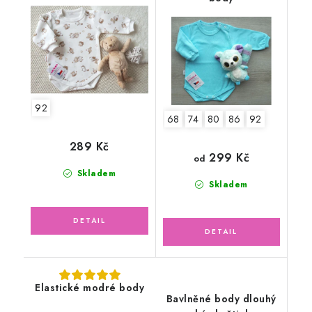
medvídci
92
68
74
80
86
92
289 Kč
299 Kč
od
Skladem
Skladem
Elastické modré body
Bavlněné body dlouhý