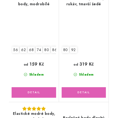
body, modrobílé
rukáv, tmavší šedé
56
62
68
74
80
86
92
80
2.jakost v.62
92
159 Kč
319 Kč
od
od
Skladem
Skladem
Elastické modré body,
Bavlněné body dlouhý