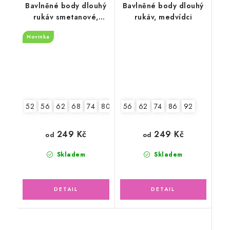
Bavlněné body dlouhý
Bavlněné body dlouhý
rukáv smetanové,
rukáv, medvídci
Ježek
Novinka
52
56
62
68
74
80
86
56
92
62
74
86
92
249 Kč
249 Kč
od
od
Skladem
Skladem