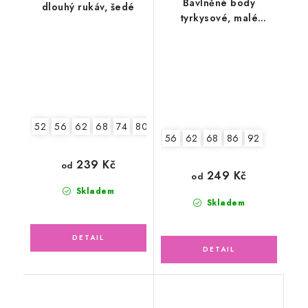
Bavlněné body
dlouhý rukáv, šedé
tyrkysové, malé
květinky
52
56
62
68
74
80
86
92
56
62
68
86
92
239 Kč
od
249 Kč
od
Skladem
Skladem