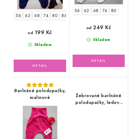
56
62
68
74
80
56
62
68
74
80
86
92
249 Kč
od
199 Kč
od
Skladem
Skladem
Bavlněné polodupačky,
Žebrované bavlněné
malinové
polodupačky, ledově
zelené