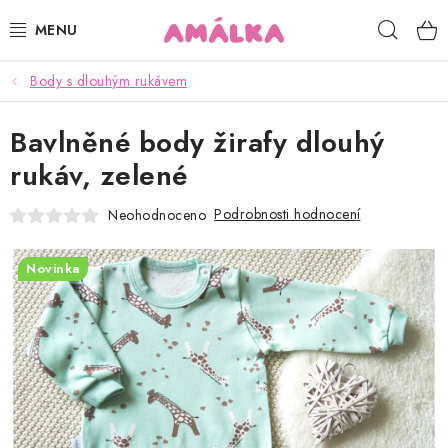
Přejít
Hleda
na
obsah
Body s dlouhým rukávem
KOJENECKÉ, DĚTSKÉ OBLEČENÍ
Bavlněné body žirafy dlouhý
ČEPICE, RUKAVICE, NÁKRČNÍKY
rukáv, zelené
OSUŠKY, BRYNDÁKY, DEKY, DOPLŇKY
Podrobnosti hodnocení
Neohodnoceno
SOFTSHELL
Novinka
POUKAZY
KONTAKTY
HODNOCENÍ OBCHODU