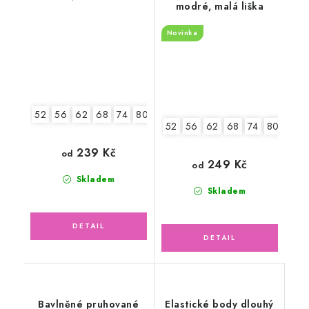
modré, malá liška
Novinka
52
56
62
68
74
80
86
92
52
56
62
68
74
80
86
239 Kč
od
249 Kč
od
Skladem
Skladem
Bavlněné pruhované
Elastické body dlouhý