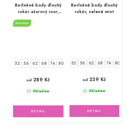
Bavlněné body dlouhý
Bavlněné body dlouhý
rukáv ažurový vzor,
rukáv, zelené mint
zelené mojito
Novinka
52
56
62
68
74
80
86
52
56
62
68
74
80
86
92
239 Kč
289 Kč
od
od
Skladem
Skladem