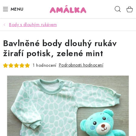
Přejít
Hleda
na
obsah
Body s dlouhým rukávem
KOJENECKÉ, DĚTSKÉ OBLEČENÍ
Bavlněné body dlouhý rukáv
ČEPICE, RUKAVICE, NÁKRČNÍKY
žirafí potisk, zelené mint
OSUŠKY, BRYNDÁKY, DEKY, DOPLŇKY
Podrobnosti hodnocení
1 hodnocení
SOFTSHELL
POUKAZY
KONTAKTY
HODNOCENÍ OBCHODU