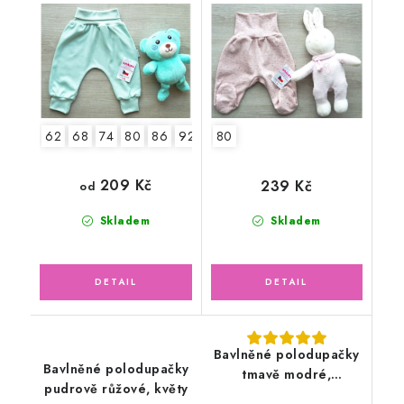
62
68
74
80
86
92
98
80
209 Kč
239 Kč
od
Skladem
Skladem
Bavlněné polodupačky
Bavlněné polodupačky
tmavě modré,
pudrově růžové, květy
pruhované ťapky