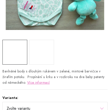
Kontakty
Proč AMÁLKA?
Doprava a platba
Tabulka velikostí
Postup pro vrácení a výměnu
Velkoobchod
Obchodní podmínky
Podmínky ochrany osobních údajů
Blog
Bavlněné body s dlouhým rukávem v zelené, mintové barvičce v
žirafím potisku. Propínání u krku a v rozkroku na dva baby patenty
od německého.
Více informací
Varianta: