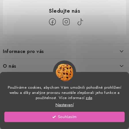
Z
á
Informace pro vás
p
a
Doprava a platba
O nás
t
Tabulka velikostí
í
Kontakty
Doprava a online platby
Vrácení a výměna
Používáme cookies, abychom Vám umožnili pohodlné prohlížení
Proč AMÁLKA?
webu a díky analýze provozu neustále zlepšovali jeho funkce a
Facebook
Obchodní podmínky
použitelnost. Více informací
zde
.
Velkoobchod
Nastavení
Podmínky ochrany osobních údajů
Prohlášení o shodě
Copyright 2026
AMÁLKA
. Všechna práva vyhrazena.
Upravit nastavení cookies
Souhlasím
Vytvořil Shoptet
Blog