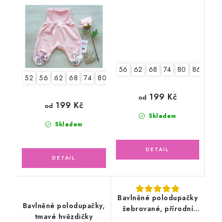
56
62
68
74
80
86
52
56
62
68
74
80
86
92
199 Kč
od
199 Kč
od
Skladem
Skladem
Bavlněné polodupačky
Bavlněné polodupačky,
žebrované, přírodní
tmavé hvězdičky
bílé