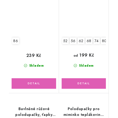
86
52
56
62
68
74
80
86
199 Kč
239 Kč
od
Skladem
Skladem
Bavlněné růžové
Polodupačky pro
polodupačky, ťapky
miminko teplákovina,