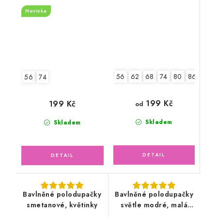
svět
Novinka
56
62
68
74
80
86
56
74
199 Kč
199 Kč
od
Skladem
Skladem
Bavlněné polodupačky
Bavlněné polodupačky
smetanové, květinky
světle modré, malá
liška