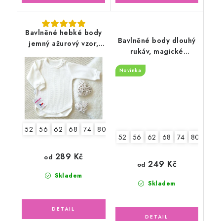
Bavlněné hebké body
Bavlněné body dlouhý
jemný ažurový vzor,
rukáv, magické
smetanové
hvězdičky
Novinka
52
56
62
68
74
80
86
92
52
56
62
68
74
80
86
289 Kč
od
249 Kč
od
Skladem
Skladem