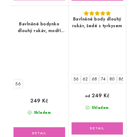
Bavlněné body dlouhý
Bavlněné bodynko
rukáv, šedé s tyrkysem
dlouhý rukáv, modří
medvídci
56
62
68
74
80
86
92
56
249 Kč
od
249 Kč
Skladem
Skladem