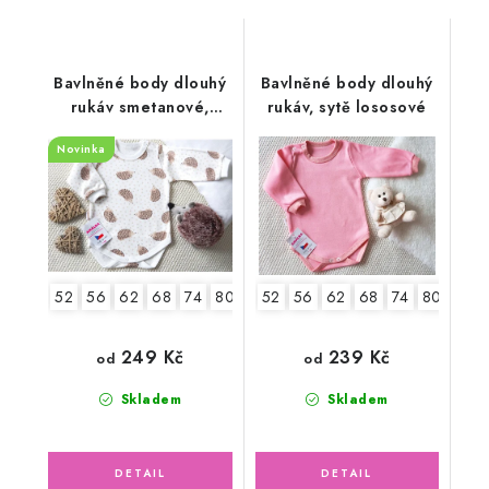
Bavlněné body dlouhý
Bavlněné body dlouhý
rukáv smetanové,
rukáv, sytě lososové
Ježek
Novinka
52
56
62
68
74
80
86
52
92
56
62
68
74
80
86
249 Kč
239 Kč
od
od
Skladem
Skladem