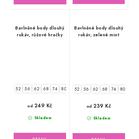
Bavlněné body dlouhý
Bavlněné body dlouhý
rukáv, růžové hračky
rukáv, zelené mint
52
56
62
68
74
80
86
92
52
56
62
68
74
80
86
249 Kč
239 Kč
od
od
Skladem
Skladem