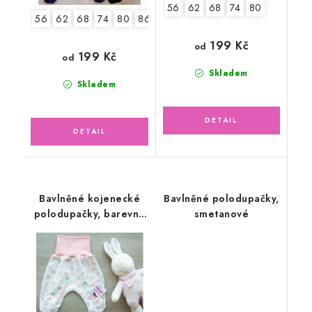
56
62
68
74
80
56
62
68
74
80
86
92
199 Kč
od
199 Kč
od
Skladem
Skladem
Bavlněné kojenecké
Bavlněné polodupačky,
polodupačky, barevné
smetanové
kuličky