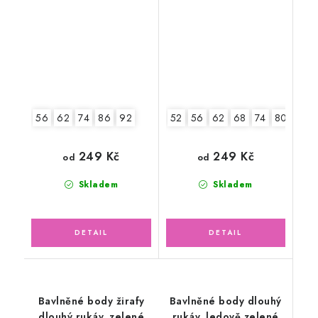
56
62
74
86
92
52
56
62
68
74
80
86
249 Kč
249 Kč
od
od
Skladem
Skladem
Bavlněné body žirafy
Bavlněné body dlouhý
dlouhý rukáv, zelené
rukáv, ledově zelené