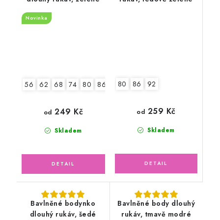
Novinka
80
86
92
56
62
68
74
80
86
92
259 Kč
249 Kč
od
od
Skladem
Skladem
Bavlněné bodynko
Bavlněné body dlouhý
dlouhý rukáv, šedé
rukáv, tmavě modré