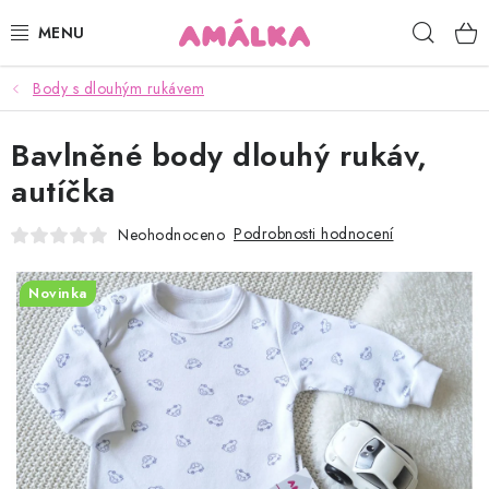
Přejít
Hleda
na
obsah
Body s dlouhým rukávem
KOJENECKÉ, DĚTSKÉ OBLEČENÍ
Bavlněné body dlouhý rukáv,
ČEPICE, RUKAVICE, NÁKRČNÍKY
autíčka
OSUŠKY, BRYNDÁKY, DEKY, DOPLŇKY
Podrobnosti hodnocení
Neohodnoceno
SOFTSHELL
Novinka
POUKAZY
KONTAKTY
HODNOCENÍ OBCHODU