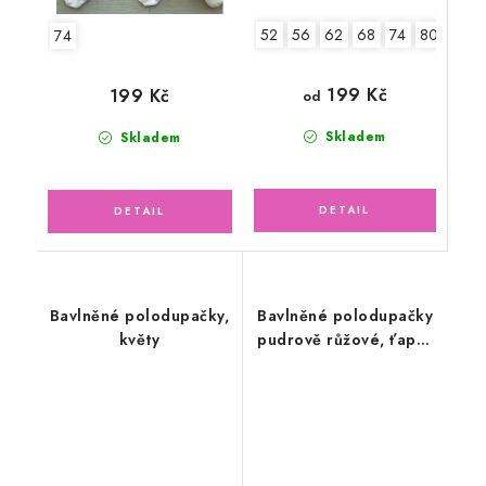
52
56
62
68
74
80
86
74
199 Kč
199 Kč
od
Skladem
Skladem
Bavlněné polodupačky,
Bavlněné polodupačky
květy
pudrově růžové, ťapky
tmavé květy