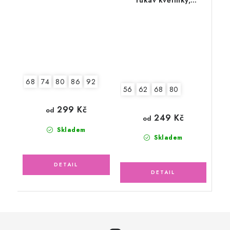
rukáv květinky,
zeleno/růžové
68
74
80
86
92
56
62
68
80
299 Kč
od
249 Kč
od
Skladem
Skladem