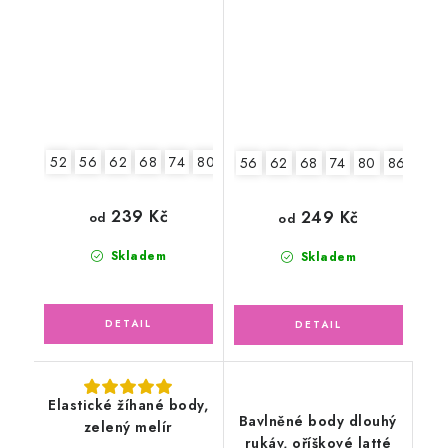
52
56
62
68
74
80
86
92
56
62
68
74
80
86
92
239 Kč
249 Kč
od
od
Skladem
Skladem
Elastické žíhané body,
Bavlněné body dlouhý
zelený melír
rukáv, oříškové latté