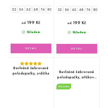
52
56
62
68
74
80
52
56
62
68
74
80
86
199 Kč
199 Kč
od
od
Skladem
Skladem
Bavlněné žebrované
Bavlněné žebrované
polodupačky, srdíčka
polodupačky, oříškové
latté
Novinka