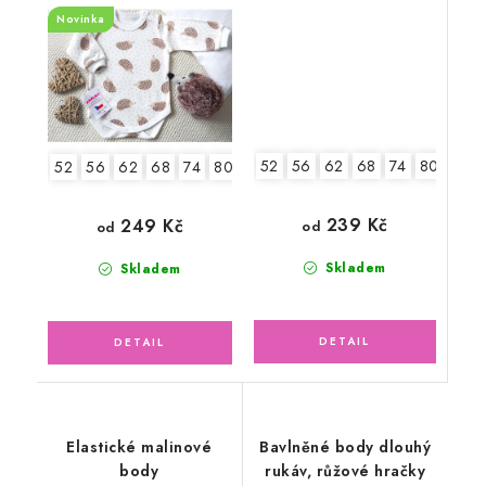
Ježek
Novinka
52
56
62
68
74
80
86
52
56
62
68
74
80
86
92
239 Kč
249 Kč
od
od
Skladem
Skladem
Elastické malinové
Bavlněné body dlouhý
body
rukáv, růžové hračky