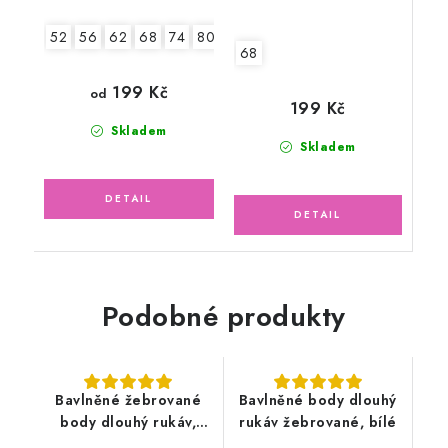
52
56
62
68
74
80
86
92
68
199 Kč
od
199 Kč
Skladem
Skladem
Podobné produkty
Bavlněné žebrované
Bavlněné body dlouhý
body dlouhý rukáv,
rukáv žebrované, bílé
zelené mojito