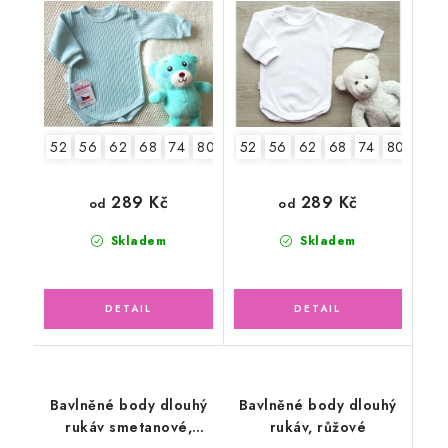
52
56
62
68
74
80
86
52
92
56
62
68
74
80
86
289 Kč
289 Kč
od
od
Skladem
Skladem
Bavlněné body dlouhý
Bavlněné body dlouhý
rukáv smetanové,
rukáv, růžové