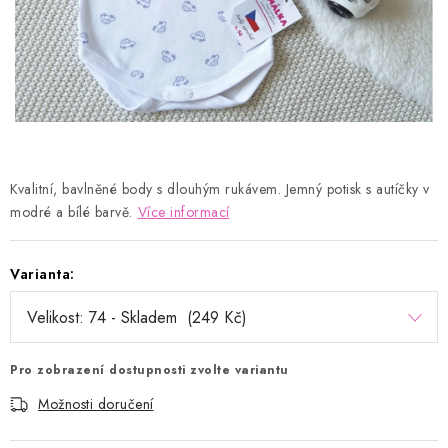
Kontakty
Proč AMÁLKA?
Doprava a platba
Tabulka velikostí
Postup pro vrácení a výměnu
Velkoobchod
Obchodní podmínky
Podmínky ochrany osobních údajů
Blog
Kvalitní, bavlněné body s dlouhým rukávem. Jemný potisk s autíčky v
modré a bílé barvě.
Více informací
Varianta:
Pro zobrazení dostupnosti zvolte variantu
Možnosti doručení