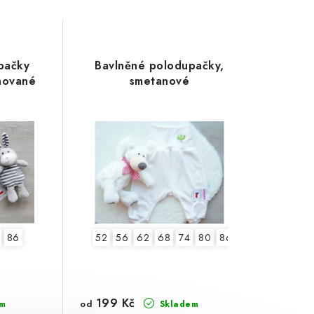
pačky
Bavlněné polodupačky,
hované
smetanové
86
52
56
62
68
74
80
86
92
199 Kč
od
m
Skladem