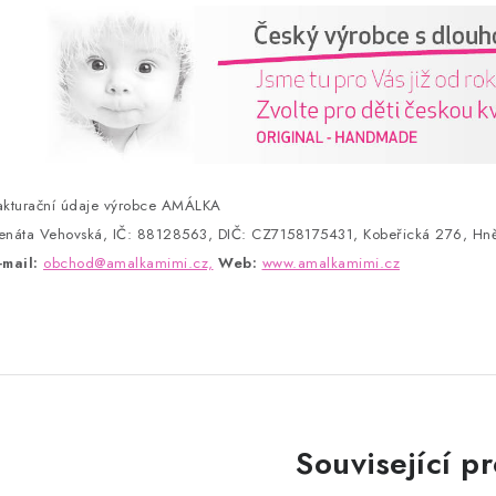
akturační údaje výrobce AMÁLKA
enáta Vehovská, IČ: 88128563, DIČ: CZ7158175431, Kobeřická 276, Hně
-mail:
obchod@amalkamimi.cz,
Web:
www.amalkamimi.cz
Související p