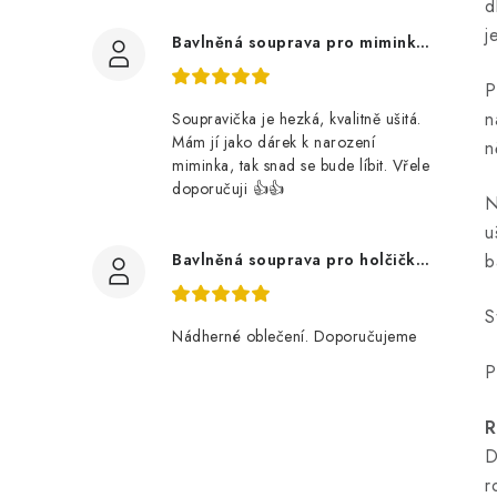
d
j
Bavlněná souprava pro miminko, zvířátka v lese
P
n
Soupravička je hezká, kvalitně ušitá.
Mám jí jako dárek k narození
n
miminka, tak snad se bude líbit. Vřele
doporučuji 👍👍
N
u
Bavlněná souprava pro holčičku, tmavé květy
b
S
Nádherné oblečení. Doporučujeme
P
R
D
r