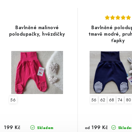
Bavlněné malinové
Bavlněné polodu
polodupačky, hvězdičky
tmavě modré, pru
ťapky
56
56
62
68
74
80
199 Kč
199 Kč
od
Skladem
Sklade