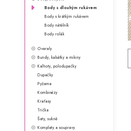
g
r
Body s dlouhým rukávem
o
Body s krátkým rukávem
a
r
Body nátělník
n
i
Body rolák
e
n
Overaly
í
Bundy, kabátky a mikiny
p
Kalhoty, polodupačky
a
Dupačky
Pyžama
n
Kombinézy
e
Kraťasy
l
Trička
Šaty, sukně
Komplety a soupravy