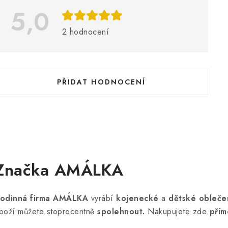
5,0
s
2 hodnocení
h
o
d
PŘIDAT HODNOCENÍ
n
o
c
e
n
Značka AMÁLKA
odinná firma AMÁLKA
vyrábí
kojenecké
a
dětské obleče
boží můžete stoprocentně
spolehnout.
Nakupujete zde
přím