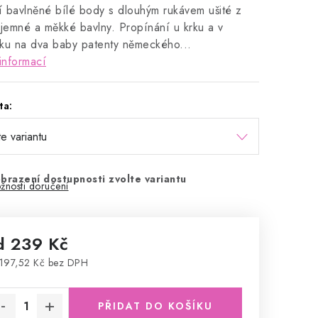
ní bavlněné bílé body s dlouhým rukávem ušité z
 jemné a měkké bavlny. Propínání u krku a v
ku na dva baby patenty německého...
informací
ta:
brazení dostupnosti zvolte variantu
žnosti doručení
d
239 Kč
197,52 Kč
bez DPH
rná cena:
PŘIDAT DO KOŠÍKU