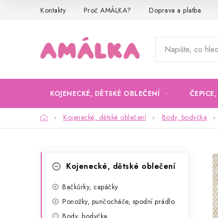
Přejít
Kontakty
Proč AMÁLKA?
Doprava a platba
na
obsah
KOJENECKÉ, DĚTSKÉ OBLEČENÍ
ČEPICE
Domů
Kojenecké, dětské oblečení
Body, bodyčka
P
K
Přeskočit
Kojenecké, dětské oblečení
kategorie
a
o
t
Bačkůrky, capáčky
s
Ponožky, punčocháče, spodní prádlo
e
t
Body, bodyčka