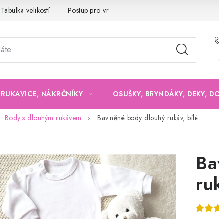
Tabulka velikostí
Postup pro vrácení a výměnu
Velkoobchod
, RUKAVICE, NÁKRČNÍKY
OSUŠKY, BRYNDÁKY, DEKY, D
Body s dlouhým rukávem
Bavlněné body dlouhý rukáv, bílé
Ba
ru