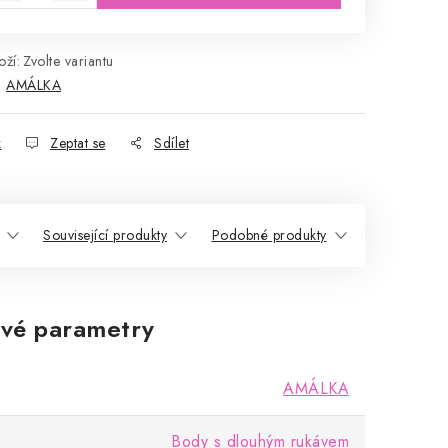
ží:
Zvolte variantu
:
AMÁLKA
k
Zeptat se
Sdílet
Související produkty
Podobné produkty
vé parametry
AMÁLKA
Body s dlouhým rukávem