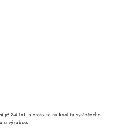
ní
již
34 let
,
a proto se na
kvalitu
vyráběného
o u výrobce.