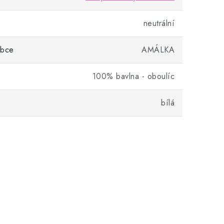
neutrální
obce
AMÁLKA
100% bavlna - oboulíc
bílá