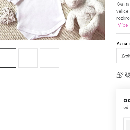
Kvalit
velice
rozkro
Více 
Varian
Pro zo
Mo
o
od
Mě