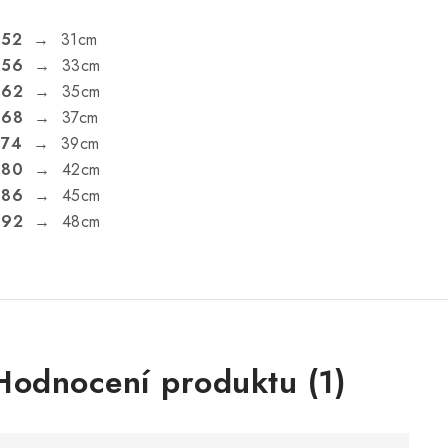
.52
→ 31cm
.56
→ 33cm
.62
→ 35cm
.68
→ 37cm
.74
→ 39cm
.80
→ 42cm
.86
→ 45cm
.92
→ 48cm
V
Hodnocení produktu (1)
ý
p