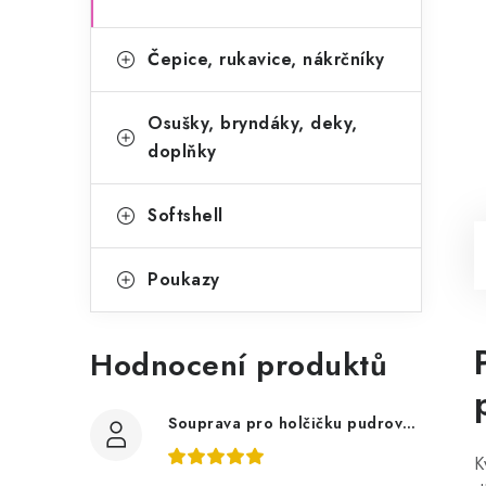
Čepice, rukavice, nákrčníky
Osušky, bryndáky, deky,
doplňky
Softshell
Poukazy
Hodnocení produktů
Souprava pro holčičku pudrově růžová, ptáčci květy
K