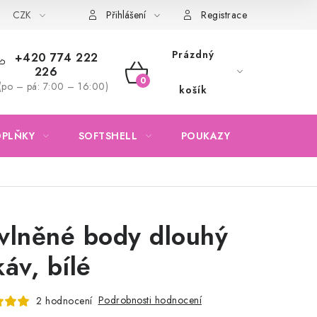
CZK
Obchodní podmínky
Podmínky ochrany osobních údajů
Přihlášení
Registrace
Prázdný
+420 774 222
226
NÁKUPNÍ
(po – pá: 7:00 – 16:00)
košík
KOŠÍK
OPLŇKY
SOFTSHELL
POUKAZY
KONTAKTY
vlněné body dlouhý
káv, bílé
Podrobnosti hodnocení
2 hodnocení