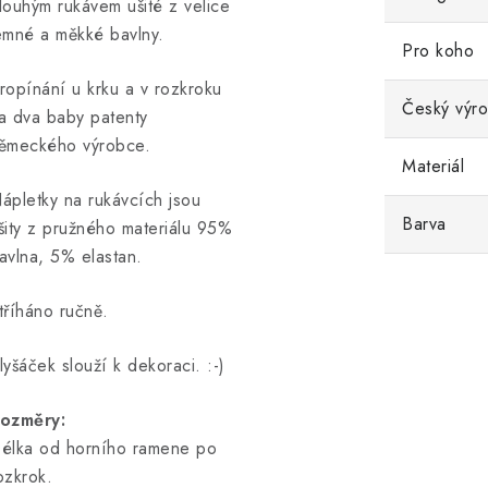
louhým rukávem ušité z velice
emné a měkké bavlny.
Pro koho
ropínání u krku a v rozkroku
Český výr
a dva baby patenty
ěmeckého výrobce.
Materiál
ápletky na rukávcích jsou
Barva
šity z pružného materiálu 95%
avlna, 5% elastan.
tříháno ručně.
lyšáček slouží k dekoraci. :-)
ozměry:
élka od horního ramene po
ozkrok.