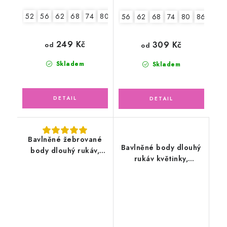
52
56
62
68
74
80
86
92
56
62
68
74
80
86
92
249 Kč
309 Kč
od
od
Skladem
Skladem
Bavlněné žebrované
Bavlněné body dlouhý
body dlouhý rukáv,
rukáv květinky,
zelené mojito
zeleno/růžové