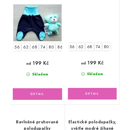
modré, tyrkys
žirafy
56
62
68
74
80
56
62
68
74
80
86
199 Kč
199 Kč
od
od
Skladem
Skladem
Bavlněné pruhované
Elastické polodupačky,
polodupačky
světle modré žíhané