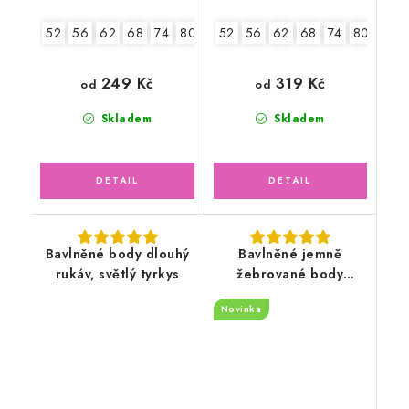
52
56
62
68
74
80
86
52
92
56
62
68
74
80
86
249 Kč
319 Kč
od
od
Skladem
Skladem
Bavlněné body dlouhý
Bavlněné jemně
rukáv, světlý tyrkys
žebrované body
dlouhý rukáv, tmavě
Novinka
šedé