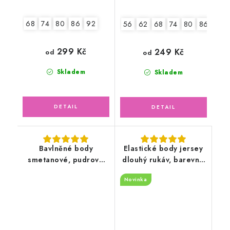
68
74
80
86
92
56
62
68
74
80
86
92
299 Kč
249 Kč
od
od
Skladem
Skladem
Bavlněné body
Elastické body jersey
smetanové, pudrové
dlouhý rukáv, barevné
květy
květinky
Novinka