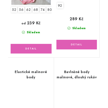
92
52
56
62
68
74
80
86
92
289 Kč
239 Kč
od
Skladem
Skladem
Elastické malinové
Bavlněné body
body
malinové, dlouhý rukáv