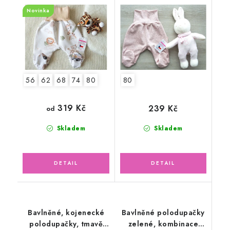
zvířátka s balónky
Novinka
56
62
68
74
80
80
319 Kč
239 Kč
od
Skladem
Skladem
Bavlněné, kojenecké
Bavlněné polodupačky
polodupačky, tmavě
zelené, kombinace