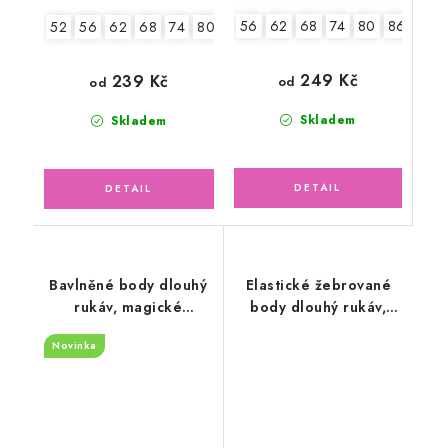
56
62
68
74
80
86
92
52
56
62
68
74
80
86
92
249 Kč
239 Kč
od
od
Skladem
Skladem
Bavlněné body dlouhý
Elastické žebrované
rukáv, magické
body dlouhý rukáv,
hvězdičky
pruhované
Novinka