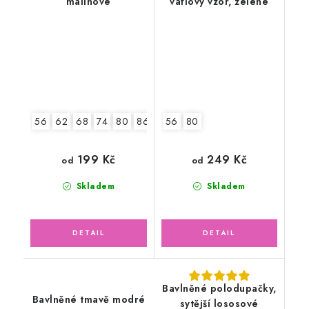
malinové
vaflový vzor, zelené
56
62
68
74
80
86
92
56
80
199 Kč
249 Kč
od
od
Skladem
Skladem
Bavlněné polodupačky,
Bavlněné tmavě modré
sytější lososové