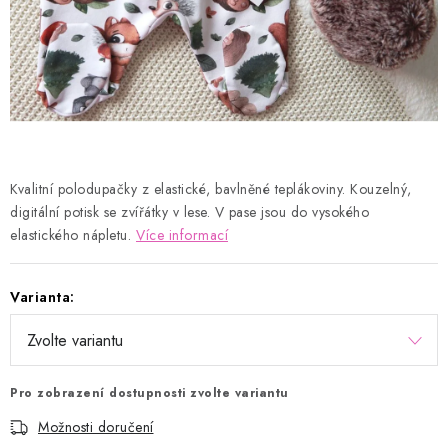
Kontakty
Proč AMÁLKA?
Doprava a platba
Tabulka velikostí
Postup pro vrácení a výměnu
Velkoobchod
Obchodní podmínky
Podmínky ochrany osobních údajů
Blog
Kvalitní polodupačky z elastické, bavlněné teplákoviny. Kouzelný,
digitální potisk se zvířátky v lese. V pase jsou do vysokého
elastického nápletu.
Více informací
Varianta:
Pro zobrazení dostupnosti zvolte variantu
Možnosti doručení