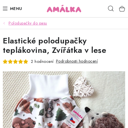
Přejít
Hleda
na
obsah
Polodupačky do pasu
KOJENECKÉ, DĚTSKÉ OBLEČENÍ
Elastické polodupačky
ČEPICE, RUKAVICE, NÁKRČNÍKY
teplákovina, Zvířátka v lese
OSUŠKY, BRYNDÁKY, DEKY, DOPLŇKY
Podrobnosti hodnocení
2 hodnocení
SOFTSHELL
POUKAZY
KONTAKTY
HODNOCENÍ OBCHODU