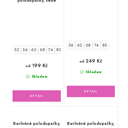
polodupačky, šedé
růžové
56
62
68
74
80
52
56
62
68
74
80
86
249 Kč
od
199 Kč
od
Skladem
Skladem
Bavlněné polodupačky,
Bavlněné polodupačky,