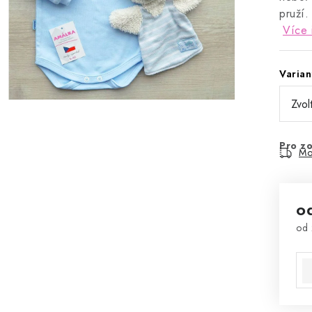
pruží.
Více 
Varian
Pro zo
Mo
o
od
Mě