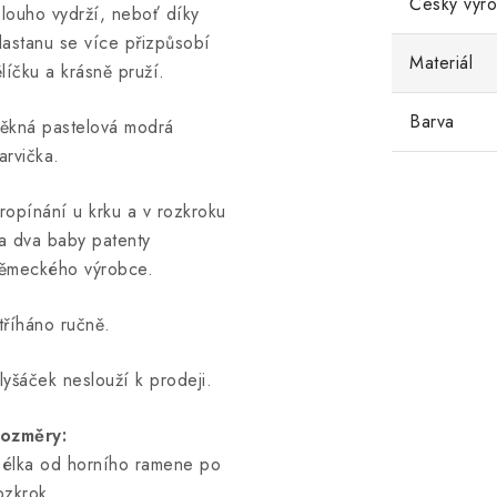
Český výr
louho vydrží, neboť díky
lastanu se více přizpůsobí
Materiál
ělíčku a krásně pruží.
Barva
ěkná pastelová modrá
arvička.
ropínání u krku a v rozkroku
a dva baby patenty
ěmeckého výrobce.
tříháno ručně.
lyšáček neslouží k prodeji.
ozměry:
élka od horního ramene po
ozkrok.