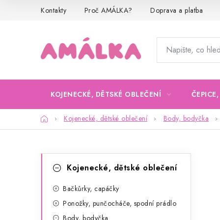
Přejít
Kontakty
Proč AMÁLKA?
Doprava a platba
na
obsah
KOJENECKÉ, DĚTSKÉ OBLEČENÍ
ČEPICE
Domů
Kojenecké, dětské oblečení
Body, bodyčka
P
K
Přeskočit
Kojenecké, dětské oblečení
kategorie
a
o
t
Bačkůrky, capáčky
s
Ponožky, punčocháče, spodní prádlo
e
t
Body, bodyčka