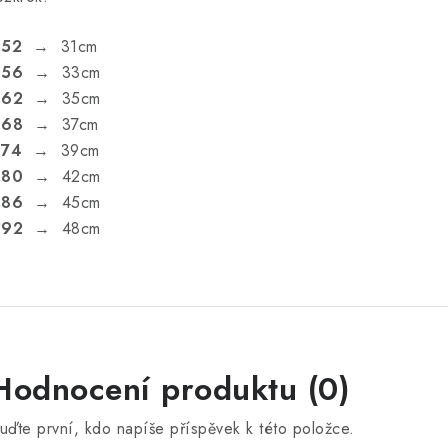
.52
→ 31cm
.56
→ 33cm
.62
→ 35cm
.68
→ 37cm
.74
→ 39cm
.80
→ 42cm
.86
→ 45cm
.92
→ 48cm
V
Hodnocení produktu (0)
ý
uďte první, kdo napíše příspěvek k této položce.