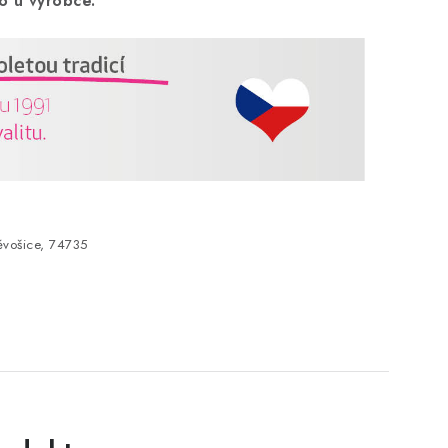
o u výrobce.
vošice, 74735