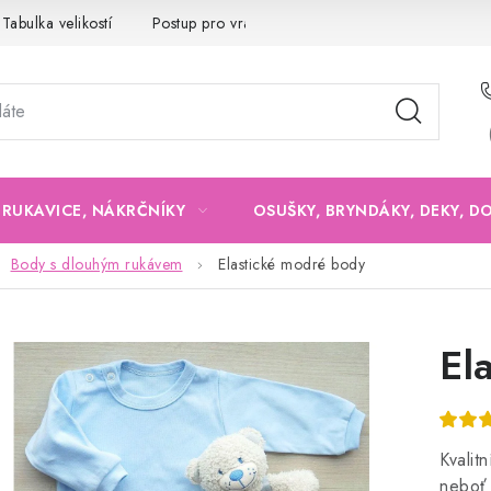
Tabulka velikostí
Postup pro vrácení a výměnu
Velkoobchod
, RUKAVICE, NÁKRČNÍKY
OSUŠKY, BRYNDÁKY, DEKY, D
Body s dlouhým rukávem
Elastické modré body
El
Kvalit
neboť 