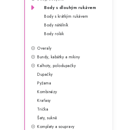
g
r
Body s dlouhým rukávem
o
Body s krátkým rukávem
a
r
Body nátělník
n
i
Body rolák
e
n
Overaly
í
Bundy, kabátky a mikiny
p
Kalhoty, polodupačky
a
Dupačky
Pyžama
n
Kombinézy
e
Kraťasy
l
Trička
Šaty, sukně
Komplety a soupravy