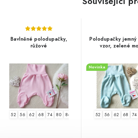
Související p
Bavlněné polodupačky,
Polodupačky jemný
růžové
vzor, zelené mo
Novinka
52
56
62
68
74
80
86
92
52
56
62
68
74