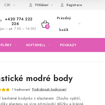
CZK
Obchodní podmínky
Podmínky ochrany osobních údajů
Přihlášení
Registrace
Prázdný
+420 774 222
226
NÁKUPNÍ
(po – pá: 7:00 – 16:00)
košík
KOŠÍK
OPLŇKY
SOFTSHELL
POUKAZY
KONTAKTY
astické modré body
Podrobnosti hodnocení
1 hodnocení
ní bavlněné bodynko s elastanem. Dlouho vydrží,
díky elastanu se více přizpůsobí tělíčku a krásně