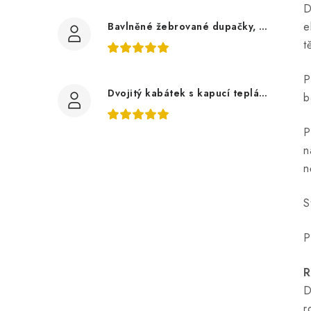
D
e
Bavlněné žebrované dupačky, zelené mojito
t
P
Dvojitý kabátek s kapucí teplákovina, auta
b
P
n
n
S
P
R
D
r