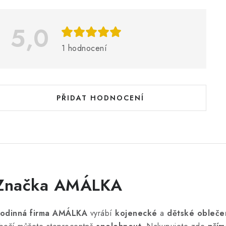
p
5,0
s
h
1 hodnocení
o
d
n
PŘIDAT HODNOCENÍ
o
c
e
n
Značka AMÁLKA
odinná firma AMÁLKA
vyrábí
kojenecké
a
dětské obleče