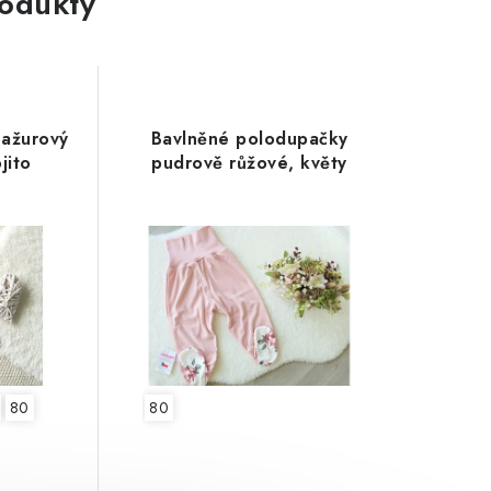
rodukty
 ažurový
Bavlněné polodupačky
jito
pudrově růžové, květy
80
80