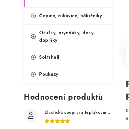
Čepice, rukavice, nákrčníky
Osušky, bryndáky, deky,
doplňky
Softshell
Poukazy
Hodnocení produktů
K
Elastická souprava teplákovina tmavě šedá, bagry
e