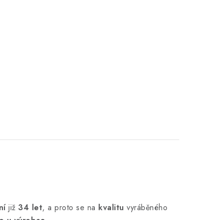
ní
již
34 let
,
a proto se na
kvalitu
vyráběného