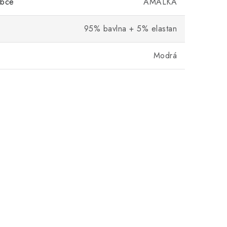
obce
AMÁLKA
95% bavlna + 5% elastan
Modrá