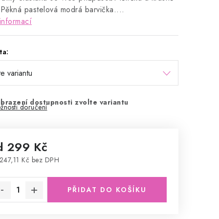
 Pěkná pastelová modrá barvička....
informací
ta:
brazení dostupnosti zvolte variantu
žnosti doručení
d
299 Kč
247,11 Kč
bez DPH
rná cena:
PŘIDAT DO KOŠÍKU