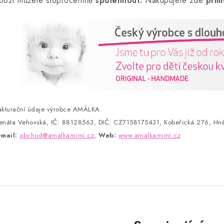
boží můžete stoprocentně
spolehnout.
Nakupujete zde
přím
akturační údaje výrobce AMÁLKA
enáta Vehovská, IČ: 88128563, DIČ: CZ7158175431, Kobeřická 276, Hně
-mail:
obchod@amalkamimi.cz,
Web:
www.amalkamimi.cz