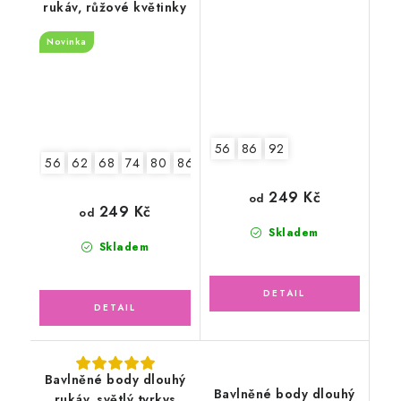
rukáv, růžové květinky
Novinka
56
86
92
56
62
68
74
80
86
92
249 Kč
od
249 Kč
od
Skladem
Skladem
Bavlněné body dlouhý
Bavlněné body dlouhý
rukáv, světlý tyrkys