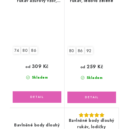
rukáv ažurový vzor,
rukáv, ledově zelené
pejsek Snoopy
74
80
86
80
86
92
309 Kč
259 Kč
od
od
Skladem
Skladem
Bavlněné body dlouhý
Bavlněné body dlouhý
rukáv, lodičky