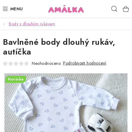
Přejít
Hleda
na
obsah
Body s dlouhým rukávem
KOJENECKÉ, DĚTSKÉ OBLEČENÍ
Bavlněné body dlouhý rukáv,
ČEPICE, RUKAVICE, NÁKRČNÍKY
autíčka
OSUŠKY, BRYNDÁKY, DEKY, DOPLŇKY
Podrobnosti hodnocení
Neohodnoceno
SOFTSHELL
Novinka
POUKAZY
KONTAKTY
HODNOCENÍ OBCHODU