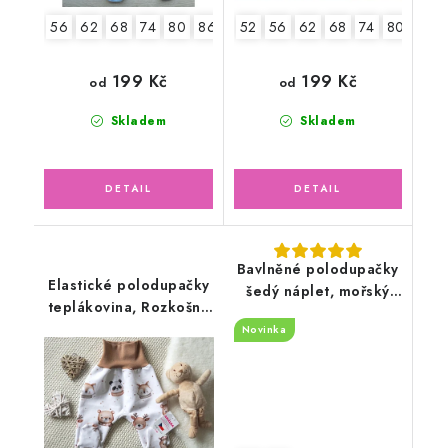
56
62
68
74
80
86
92
52
56
62
68
74
80
86
199 Kč
199 Kč
od
od
Skladem
Skladem
Bavlněné polodupačky
Elastické polodupačky
šedý náplet, mořský
teplákovina, Rozkošné
svět
Zvířátka
Novinka