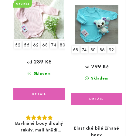
Novinka
52
56
62
68
74
80
86
92
68
74
80
86
92
289 Kč
od
299 Kč
od
Skladem
Skladem
Bavlněné body dlouhý
Elastické bílé žíhané
rukáv, malí hnědí
body