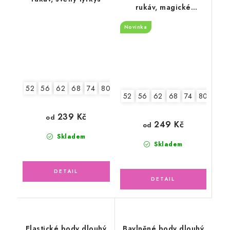
rukáv, magické
hvězdičky
Novinka
52
56
62
68
74
80
86
92
52
56
62
68
74
80
86
239 Kč
od
249 Kč
od
Skladem
Skladem
Elastické body dlouhý
Bavlněné body dlouhý