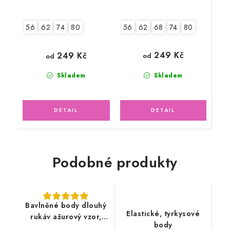
56
62
68
74
80
56
62
74
80
249 Kč
249 Kč
od
od
Skladem
Skladem
Podobné produkty
Bavlněné body dlouhý
Elastické, tyrkysové
rukáv ažurový vzor,
body
pudrově růžové