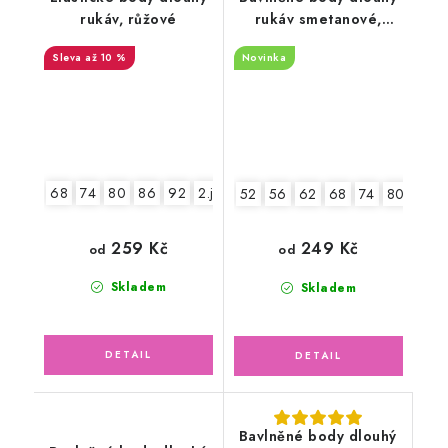
rukáv, růžové
rukáv smetanové,
Ježek
až 10 %
Novinka
68
74
80
86
92
2.jakost v.74
52
56
62
68
74
80
86
259 Kč
249 Kč
od
od
Skladem
Skladem
Bavlněné body dlouhý