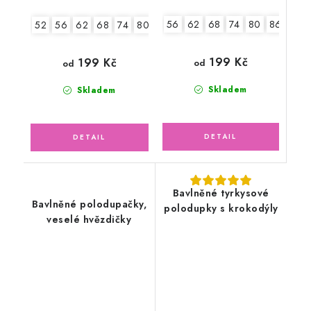
56
62
68
74
80
86
52
56
62
68
74
80
86
92
199 Kč
199 Kč
od
od
Skladem
Skladem
Bavlněné tyrkysové
Bavlněné polodupačky,
polodupky s krokodýly
veselé hvězdičky