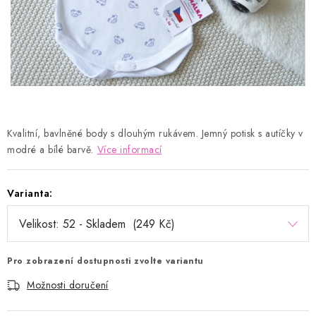
Kontakty
Proč AMÁLKA?
Doprava a platba
Tabulka velikostí
Postup pro vrácení a výměnu
Velkoobchod
Obchodní podmínky
Podmínky ochrany osobních údajů
Blog
Kvalitní, bavlněné body s dlouhým rukávem. Jemný potisk s autíčky v
modré a bílé barvě.
Více informací
Varianta:
Pro zobrazení dostupnosti zvolte variantu
Možnosti doručení