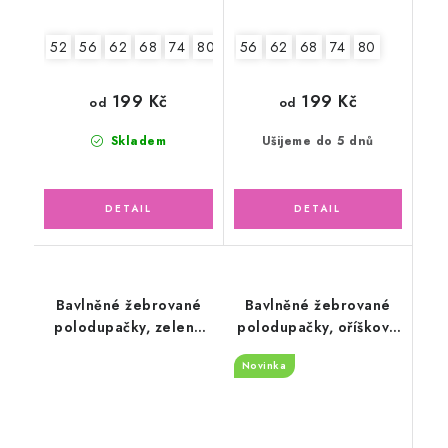
52
56
62
68
74
80
86
56
92
62
68
74
80
199 Kč
199 Kč
od
od
Skladem
Ušijeme do 5 dnů
Bavlněné žebrované
Bavlněné žebrované
polodupačky, zelené
polodupačky, oříškové
mojito
latté
Novinka