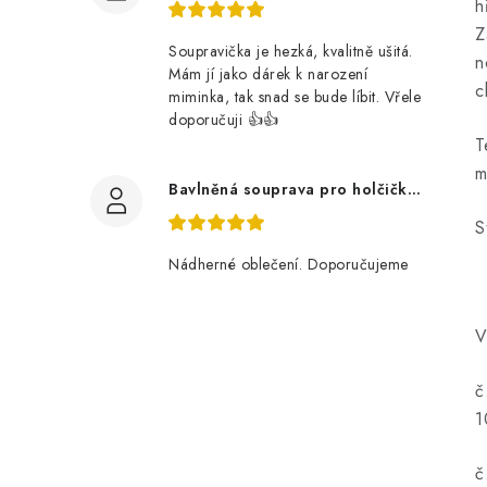
h
Z
Soupravička je hezká, kvalitně ušitá.
n
Mám jí jako dárek k narození
c
miminka, tak snad se bude líbit. Vřele
doporučuji 👍👍
T
m
Bavlněná souprava pro holčičku, tmavé květy
S
Nádherné oblečení. Doporučujeme
V
č
1
č