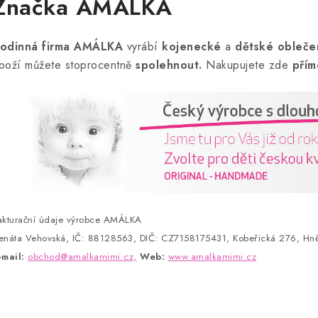
Značka AMÁLKA
odinná firma AMÁLKA
vyrábí
kojenecké
a
dětské obleče
boží můžete stoprocentně
spolehnout.
Nakupujete zde
přím
akturační údaje výrobce AMÁLKA
enáta Vehovská, IČ: 88128563, DIČ: CZ7158175431, Kobeřická 276, Hně
-mail:
obchod@amalkamimi.cz,
Web:
www.amalkamimi.cz