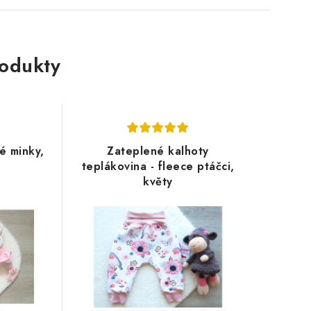
rodukty
é minky,
Zateplené kalhoty
teplákovina - fleece ptáčci,
květy