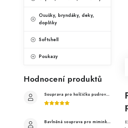
Osušky, bryndáky, deky,
doplňky
Softshell
Poukazy
Hodnocení produktů
Souprava pro holčičku pudrově růžová, ptáčci květy
Bavlněná souprava pro miminko, zvířátka v lese
K