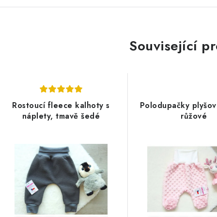
Související p
Rostoucí fleece kalhoty s
Polodupačky plyšov
náplety, tmavě šedé
růžové