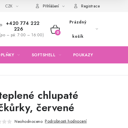
CZK
Obchodní podmínky
Podmínky ochrany osobních údajů
Přihlášení
Registrace
Prázdný
+420 774 222
226
NÁKUPNÍ
(po – pá: 7:00 – 16:00)
košík
KOŠÍK
OPLŇKY
SOFTSHELL
POUKAZY
KONTAKTY
teplené chlupaté
čkůrky, červené
Podrobnosti hodnocení
Neohodnoceno