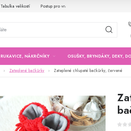
Tabulka velikostí
Postup pro vrácení a výměnu
Velkoobchod
, RUKAVICE, NÁKRČNÍKY
OSUŠKY, BRYNDÁKY, DEKY, D
Zateplené bačkůrky
Zateplené chlupaté bačkůrky, červené
Za
ba