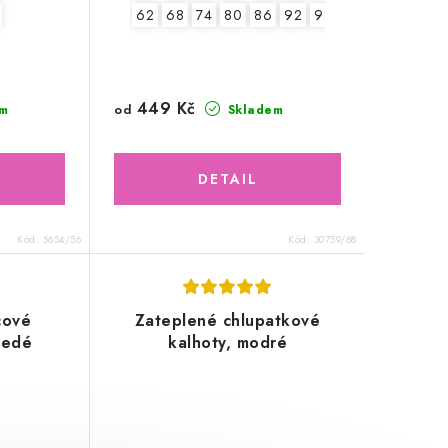
62
68
74
80
86
92
98
449 Kč
od
m
Skladem
Kód:
5654/56
Kód:
30759/68
cové
Zateplené chlupatkové
šedé
kalhoty, modré