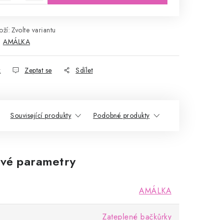
ží:
Zvolte variantu
:
AMÁLKA
k
Zeptat se
Sdílet
Související produkty
Podobné produkty
vé parametry
AMÁLKA
Zateplené bačkůrky