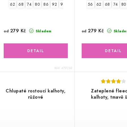
62
68
74
80
86
92
98
56
62
68
74
80
279 Kč
279 Kč
od
od
Skladem
Sklade
Kód:
4731/62
Chlupaté rostoucí kalhoty,
Zateplené flee
růžové
kalhoty, tmavě 