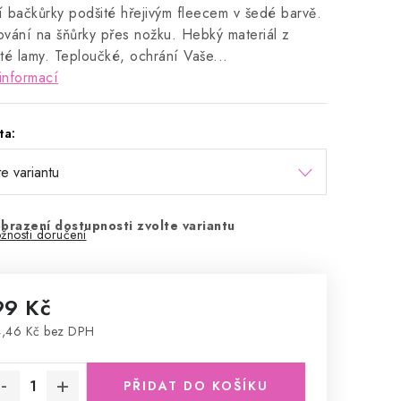
ní bačkůrky podšité hřejivým fleecem v šedé barvě.
vání na šňůrky přes nožku. Hebký materiál z
té lamy. Teploučké, ochrání Vaše...
informací
ta:
brazení dostupnosti zvolte variantu
žnosti doručení
99 Kč
,46 Kč bez DPH
rná cena:
PŘIDAT DO KOŠÍKU