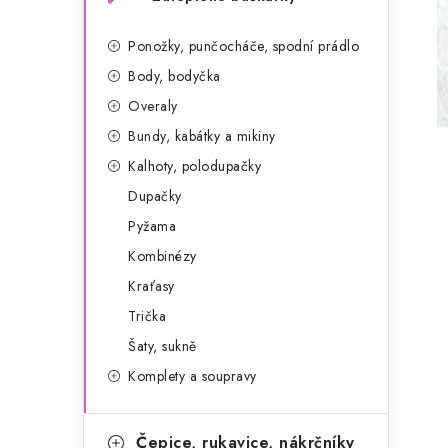
g
r
o
Ponožky, punčocháče, spodní prádlo
a
r
Body, bodyčka
n
i
Overaly
e
n
Bundy, kabátky a mikiny
Kalhoty, polodupačky
í
Dupačky
p
Pyžama
a
Kombinézy
Kraťasy
n
Trička
e
Šaty, sukně
l
Komplety a soupravy
Čepice, rukavice, nákrčníky