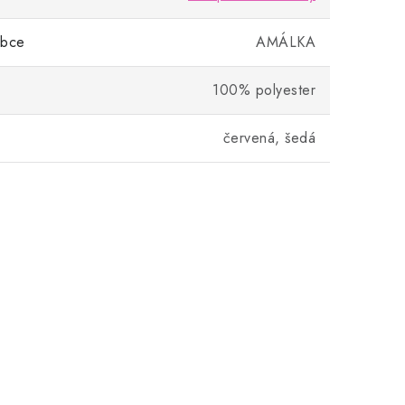
obce
AMÁLKA
100% polyester
červená, šedá