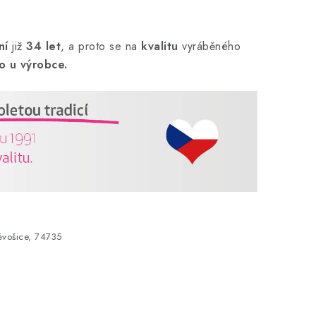
ní
již
34 let
,
a proto se na
kvalitu
vyráběného
o u výrobce.
vošice, 74735