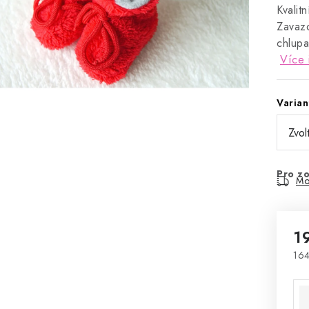
Kvalit
Zavazo
chlupa
Více 
Varian
Pro zo
Mo
1
164
Mě