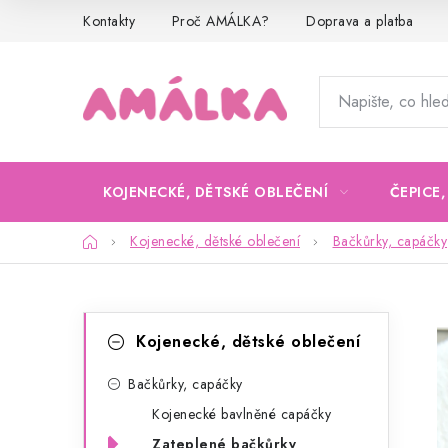
Přejít
Kontakty
Proč AMÁLKA?
Doprava a platba
na
obsah
KOJENECKÉ, DĚTSKÉ OBLEČENÍ
ČEPICE
Domů
Kojenecké, dětské oblečení
Bačkůrky, capáčky
P
K
Přeskočit
Kojenecké, dětské oblečení
kategorie
a
o
t
Bačkůrky, capáčky
s
Kojenecké bavlněné capáčky
e
t
Zateplené bačkůrky