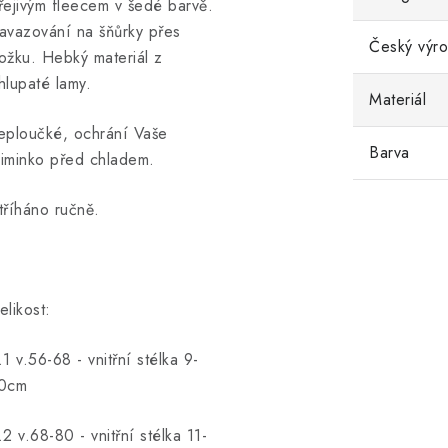
řejivým fleecem v šedé barvě.
avazování na šňůrky přes
Český výr
ožku. Hebký materiál z
hlupaté lamy.
Materiál
eploučké, ochrání Vaše
Barva
iminko před chladem.
tříháno ručně.
elikost:
.1 v.56-68 - vnitřní stélka 9-
0cm
.2 v.68-80 - vnitřní stélka 11-